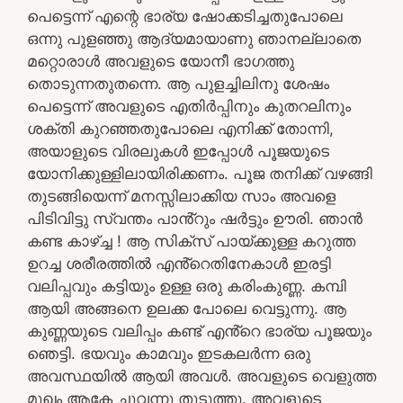
പെട്ടെന്ന് എന്റെ ഭാര്യ ഷോക്കടിച്ചതുപോലെ
ഒന്നു പുളഞ്ഞു ആദ്യമായാണു ഞാനല്ലാതെ
മറ്റൊരാൾ അവളുടെ യോനീ ഭാഗത്തു
തൊടുന്നതുതന്നെ. ആ പുളച്ചിലിനു ശേഷം
പെട്ടെന്ന് അവളുടെ എതിർപ്പിനും കുതറലിനും
ശക്തി കുറഞ്ഞതുപോലെ എനിക്ക് തോന്നി,
അയാളുടെ വിരലുകൾ ഇപ്പോൾ പൂജയുടെ
യോനിക്കുള്ളിലായിരിക്കണം. പൂജ തനിക്ക് വഴങ്ങി
തുടങ്ങിയെന്ന് മനസ്സിലാക്കിയ സാം അവളെ
പിടിവിട്ടു സ്വന്തം പാൻ്റും ഷർട്ടും ഊരി. ഞാൻ
കണ്ട കാഴ്ച്ച ! ആ സിക്സ് പായ്ക്കുള്ള കറുത്ത
ഉറച്ച ശരീരത്തിൽ എൻ്റെതിനേകാൾ ഇരട്ടി
വലിപ്പവും കട്ടിയും ഉള്ള ഒരു കരിംകുണ്ണ. കമ്പി
ആയി അങ്ങനെ ഉലക്ക പോലെ വെട്ടുന്നു. ആ
കുണ്ണയുടെ വലിപ്പം കണ്ട് എൻ്റെ ഭാര്യ പൂജയും
ഞെട്ടി. ഭയവും കാമവും ഇടകലർന്ന ഒരു
അവസ്ഥയിൽ ആയി അവൾ. അവളുടെ വെളുത്ത
മുഖം ആകേ ചുവന്നു തുടുത്തു. അവളുടെ