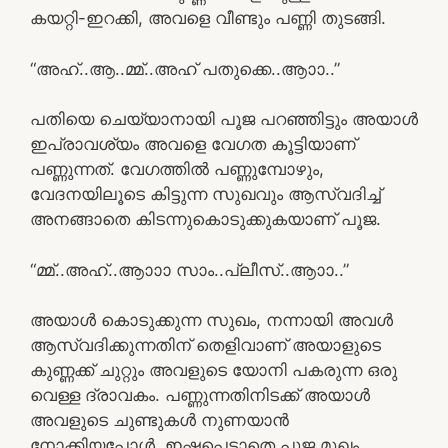
കയറ്റി-ഇറക്കി, അവളെ വീണ്ടും പണ്ണി തുടങ്ങി.
“അഹ്..ആ..മ്മ്..അഹ് പതുക്കെ..ആാാ..”
പതിയെ ചെയ്യാനായി പൂജ പറഞ്ഞിട്ടും അയാൾ
ഇപ്രാവശ്യം അവളെ വേഗത കൂട്ടിയാണ്
പണ്ണുന്നത്. വേഗത്തിൽ പണ്ണുമ്പോഴും,
വേദനയിലൂടെ കിട്ടുന്ന സുഖവും ആസ്വദിച്ച്
അനങ്ങാതെ കിടന്നുകൊടുക്കുകയാണ് പൂജ.
“മ്മ്..അഹ്..ആാാാ സാം..പ്ലീസ്..ആാാ..”
അയാൾ കൊടുക്കുന്ന സുഖം, നന്നായി അവൾ
ആസ്വദിക്കുന്നതിന് തെളിവാണ് അയാളുടെ
കുണ്ണക്ക് ചുറ്റും അവളുടെ യോനി പകരുന്ന ഒരു
വെള്ള ദ്രാവകം. പണ്ണുന്നതിനിടക്ക് അയാൾ
അവളുടെ ചുണ്ടുകൾ നുണയാൻ
നോക്കിയപ്പോൾ, ഇഷ്ടപ്പെടാതെ പൂജ മുഖം