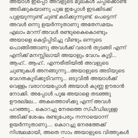
അയാൾ ഇപ്പൊ അവളുടെ മുലകൾ ചപ്പിക്കൊണ്ട്
അടിക്കുകയാണു പൂജ ഇപ്പോൾ ഇടക്കിടക്ക്
പുളയുന്നുണ്ട് ചുണ്ട് കടിക്കുന്നുണ്ട്. പെട്ടെന്ന്
അവൾ ഒന്നു ഉയർന്നുതാണു അതേസമയം
എലാം മറന്ന് അവൾ രണ്ടുകൈകൊണ്ടും
അയാളെ കെട്ടിപ്പിടിച്ചു വീണ്ടും ഒന്നൂടെ
പൊങ്ങിത്താണു അവൾക്ക് വരാൻ തുടങ്ങി എന്ന്
എനിക്ക് മനസ്സിലായി അയാളും വേഗം കൂട്ടി…
ആഹ്.. ആഹ്..‌ എന്നരീതിയിൽ അവളുടെ
ചുണ്ടുകൾ അനങ്ങുന്നു…അയാളുടെ അടിയുടെ
വേഗതകൂടിക്കൂടിവന്നു… ഒടുവിൽ അയാൾക്ക്
വെള്ളം വരാറായപ്പോൾ അയാൾ കുണ്ണ ഊരാൻ
നോക്കി. അപ്പോൾ പൂജ അയാളെ തടഞ്ഞു
ഊരല്ലേ… അകത്തൊഴിക്കു എന്ന് അവൾ
പറഞ്ഞു… കൊറച്ചു നേരത്തെ സ്പീഡിലുള്ള
അടിക്ക് ശേഷം രണ്ടുപേരും നന്നായൊന്ന്
ഉയർന്നുതാണു…. കൊറച്ചു നേരത്തേക്ക്
നിശ്ചലമായി, അതെ സാം അയാളുടെ വിത്തുകൾ