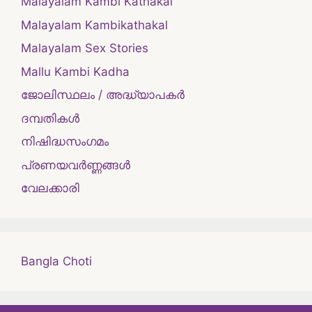
Malayalam Kambi Kathakal
Malayalam Kambikathakal
Malayalam Sex Stories
Mallu Kambi Kadha
ജോലിസ്ഥലം / അദ്ധ്യാപകർ
ദമ്പതികള്‍
നിഷിദ്ധസംഗമം
പ്രണയവർണ്ണങ്ങൾ
വേലക്കാരി
Bangla Choti