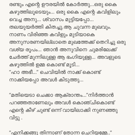
രണ്ടും എന്റെ ഊരയിൽ കോർത്തു…ഒരു കൈ
കഴുത്തിലൂടെയും… ഒരു കൈ എന്റെ കവിളിലും
വെച്ച അനു… ശ്വാസം മുട്ടിയപ്പോ…
തലയുയർത്തി കിതച്ചു.ആ ചുവന്ന മുഖവും.
നാണം വിരിഞ്ഞ കവിളും മുടിയാകെ
അനുസരണയില്ലാതെ മുഖത്തേക്ക് തെറിച്ചു ഒരു
വശ്യ രൂപം… ഞാൻ അനുവിനെ ചുമരിലേക്ക്
ചേർത്ത് മുന്നിലുള്ള ആ ഭംഗിയുള്ള… അവളുടെ
കഴുത്തിൽ ഉമ്മ കൊണ്ട് മൂടി…
“ഹാ അഭീ…” ചെവിയിൽ നാക്ക് കൊണ്ട്
നാക്കിയപ്പോ അവൾ കിടുത്തു…
“മതിയെടാ ചെക്കാ ആക്രാന്തം…”നിർത്താൻ
പറഞ്ഞതാണേലും അവൾ കൊഞ്ചികൊണ്ട്
എന്റെ കീഴ് ചുണ്ട് ഒന്ന് വായിലാക്കി നുണഞ്ഞു
വിട്ടു .
“എനിക്കങ്ങു തിന്നാണ് തോന്ന ചെറിയമ്മേ..”