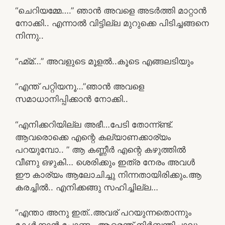
“ചെറിയമ്മേ….” ഞാൻ അവളെ അടർത്തി മാറ്റാൻ
നോക്കി.. എന്നാൽ വിട്ടില്ല മുറുക്കെ പിടിച്ചങ്ങനെ
നിന്നു..
“ഹ്മ്മ്…” അവളുടെ മൂളൽ..കൂടെ എങ്ങലടിയും
“എന്ത് പറ്റിയനൂ…”ഞാൻ അവളെ
സമാധാനിപ്പിക്കാൻ നോക്കി..
“എനിക്കറിയില്ല അഭീ…പേടി തോന്ന്ണ്ട്.
ആവരൊക്കെ എന്റെ കല്യാണക്കാര്യം
പറയുമ്പോ.. ” ആ കണ്ണീർ എന്റെ കഴുത്തിൽ
വീണു ഒഴുകി… ശെരിക്കും ഇത്ര നേരം അവൾ
ഈ കാര്യം ആലോചിച്ചു നിന്നതായിരിക്കും.ആ
കരച്ചിൽ.. എനിക്കങ്ങു സഹിച്ചില്ല…
“എന്താ അനു ഇത്..അവര് പറയുന്നതൊന്നും