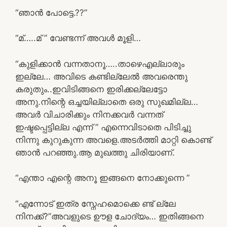
“ഞാൻ പോട്ടെ.??”
“മ്…..മ് ” വേണ്ടന്ന് അവൾ മൂളി…
“കുളിക്കാൻ വന്നതാനൂ…..താഴെഎല്ലാരും
ഇല്ലേ… അവിടെ കണ്ടില്ലേൽ അവരെന്തു
കരുതും..ഇവിടിങ്ങനെ ഇരിക്കല്ലേട്ടോ
അനു.നിന്റെ ഒച്ചയില്ലാതെ ഒരു സുഖമില്ല…
അവർ വിചാരിക്കും നിനക്കവർ വന്നത്
ഇഷ്ടപ്പെട്ടില്ല എന്ന് ” എന്നെവിടാതെ പിടിച്ചു
നിന്നു കുറുകുന്ന അവളെ.അടർത്തി മാറ്റി കൊണ്ട്
ഞാൻ പറഞ്ഞു.ആ മുഖത്തു ചിരിയാണ്.
“എന്താ എന്റെ അനൂ ഇങ്ങനെ നോക്കുന്നെ ”
“എന്നോട് ഇത്ര സ്നേഹമൊക്കെ ണ്ട് ല്ലേ
നിനക്ക്?”അവളുടെ ഊള ചോദ്യം… ഇതിങ്ങനെ