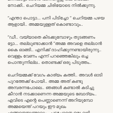
നോക്കി.. ചെറിയമ്മ ചിരിയോടെ നിൽക്കുന്നു.
“എന്താ പൊട്ടാ… പനി പിടിച്ചോ ” ചെറിയമ്മ പഴയ
ആളായി.. അമ്മയുള്ളത് കൊണ്ടാവും..
“ഡീ.. വയ്യാതെ കിടക്കുമ്പോഴും തുടങ്ങണം
ട്ടോ… തല്ലുണ്ടാക്കാൻ “അമ്മ അവളെ തല്ലാൻ
കൈ ഓങ്ങി.. എനിക്ക് ദാഹിക്കുന്നണ്ടായിരുന്നു..
വെള്ളം വേണം എന്ന് പറഞ്ഞെങ്കിലും ഒച്ച
പൊന്തുന്നില്ല.. തൊണ്ടക്ക് ഒരു പിടുത്തം..
ചെറിയമ്മക്ക് വേഗം കാര്യം കത്തി.. അവൾ ഓടി
പുറത്തേക്ക് പോയി.. അമ്മ അത് കണ്ടു
അമ്പരന്നപോലെ.. ഞങ്ങൾ കണ്ടാൽ കടിച്ചു
കീറാൻ നടക്കാണെന്ന അമ്മയുടെ ബോദ്യം..
എവിടെ എന്റെ പെണ്ണാണെന്ന് അറിയുമ്പോ
അമ്മയെന്ത് പറയും ഈ മുഖം
എങ്ങനെയുണ്ടാവും.. പടച്ചോനെ ഒരു വഴി