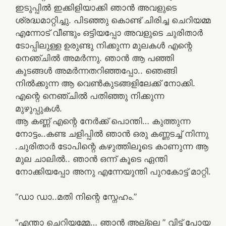
ഇടുപ്പിൽ ഇക്കിളിയാക്കി ഞാൻ അവളുടെ
ശ്രദ്ധമാറ്റിച്ചു. പിടഞ്ഞു കൊണ്ട് ചിരിച്ച ചെറിയമ്മ
എന്നോട് വീണ്ടും ഒട്ടിയപ്പോ അവളുടെ ചുരിതാർ
ടോപ്പിലുള്ള ഉരുണ്ടു നിക്കുന്ന മുലകൾ എന്റെ
നെഞ്ചിൽ അമർന്നു. ഞാൻ ആ പഞ്ഞി
കുടങ്ങൾ അമർന്നതറിഞ്ഞപ്പോ.. ഞെങ്ങി
നിൽക്കുന്ന ആ വെൺകുടങ്ങളിലേക്ക് നോക്കി.
എന്റെ നെഞ്ചിൽ പതിഞ്ഞു നിക്കുന്ന
മുഴുപ്പുകൾ.
ആ കണ്ണ് എന്റെ നേർക്ക് പൊന്തി… കുത്തുന്ന
നോട്ടം..കണ്ട ചളിപ്പിൽ ഞാൻ ഒരു കണ്ണടച്ച് നിന്നു
.ചുരിതാർ ടോപിന്റെ കഴുത്തിലൂടെ കാണുന്ന ആ
മുല ചാലിൽ.. ഞാൻ ഒന്ന് കൂടെ ഏന്തി
നോക്കിയപ്പോ അനു എന്നേയുന്തി പുറകോട്ട് മാറ്റി.
“ഡാ ഡാ..മതി നിന്റെ സ്നേഹം.”
“എന്താ ചെറിയമ്മേ… ഞാൻ അല്ലെ ” വിട്ട് പോയ