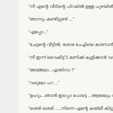
“നീ എന്റെ വീടിന്റെ പിറകിൽ ഉള്ള പുഴയി
“ഞാനും കണ്ടിട്ടുണ്ട് ….”
“എപ്പോ…”
“ചേട്ടന്റെ വീട്ടിൽ, ശോഭ ചേച്ചിയെ കാണ
“നീ ഇന്ന് വൈകീട്ട് 5 മണിക്ക് കുളിക്കാൻ 
“അയ്യോ…എന്തിനാ ?”
“വരുമോ പറ …”
“ഉഹും…ഞാൻ ഇപ്പൊ പോട്ടെ …ആരേലും വന
“ശെരി ശെരി …..നിന്നെ എന്റെ കയ്യീ കിട്ടും