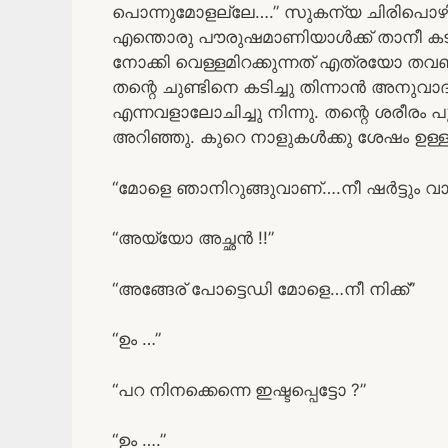
പൊന്നുമോളല്ലേ….” സുകന്യ ചിരിപൊഴിച്ച
എന്തൊരു പൗരുഷമാണിയാൾക്ക് താനീ കടയ
നോക്കി വെള്ളമിറക്കുന്നത് എത്രയോ തവണ 
തന്റെ ചുണ്ടിനെ കടിച്ചു തിന്നാൻ അനുവ
എന്നവളാലോചിച്ചു നിന്നു. തന്റെ ശരീരം പ
അറിഞ്ഞു. കുറെ നാളുകൾക്കു ശേഷം ഉള്
“മോളെ ഞാനിറുങ്ങുവാണ്….നീ ഷർട്ടും വാങ്
“അയ്യോ അച്ഛൻ !!”
“അങ്ങേര് പോട്ടെഡി മോളെ…നീ നിക്ക്”
“ഉം …”
“പറ നിനക്കെന്നെ ഇഷ്ടപ്പെട്ടോ ?”
“ഉം ….”