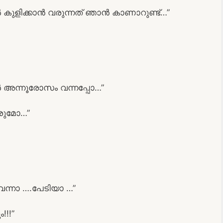
ൽ കുളിക്കാൻ വരുന്നത് ഞാൻ കാണാറുണ്ട്…”
ാൻ അന്നൂരോസം വന്നപ്പോ…”
വരുമോ…”
്നാ ….പേടിയാ …”
!!!”