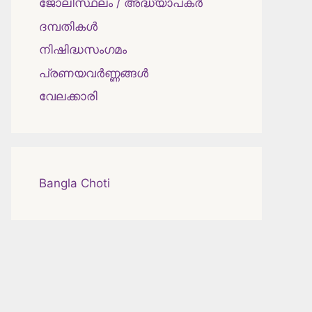
ജോലിസ്ഥലം / അദ്ധ്യാപകർ
ദമ്പതികള്‍
നിഷിദ്ധസംഗമം
പ്രണയവർണ്ണങ്ങൾ
വേലക്കാരി
Bangla Choti