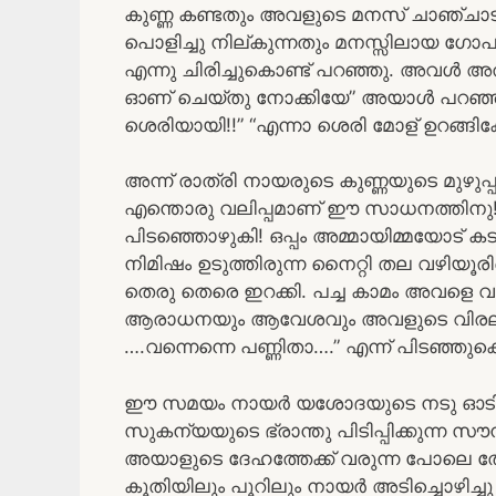
കുണ്ണ കണ്ടതും അവളുടെ മനസ് ചാഞ്ചാടി.
പൊളിച്ചു നില്കുന്നതും മനസ്സിലായ ഗോ
എന്നു ചിരിച്ചുകൊണ്ട് പറഞ്ഞു. അവൾ അത്
ഓണ് ചെയ്തു നോക്കിയേ” അയാൾ പറഞ്ഞത
ശെരിയായി!!” “എന്നാ ശെരി മോള് ഉറങ്ങി
അന്ന് രാത്രി നായരുടെ കുണ്ണയുടെ മുഴു
എന്തൊരു വലിപ്പമാണ് ഈ സാധനത്തിനു! ഓ
പിടഞ്ഞൊഴുകി! ഒപ്പം അമ്മായിമ്മയോട്
നിമിഷം ഉടുത്തിരുന്ന നൈറ്റി തല വഴിയൂ
തെരു തെരെ ഇറക്കി. പച്ച കാമം അവളെ വഴിതെ
ആരാധനയും ആവേശവും അവളുടെ വിരലുകള
….വന്നെന്നെ പണ്ണിതാ….” എന്ന് പിടഞ്ഞുക
ഈ സമയം നായർ യശോദയുടെ നടു ഓടിക്കുന്ന
സുകന്യയുടെ ഭ്രാന്തു പിടിപ്പിക്കുന്ന സൗ
അയാളുടെ ദേഹത്തേക്ക് വരുന്ന പോലെ
കൂതിയിലും പൂറിലും നായർ അടിച്ചൊഴിച്ചു 