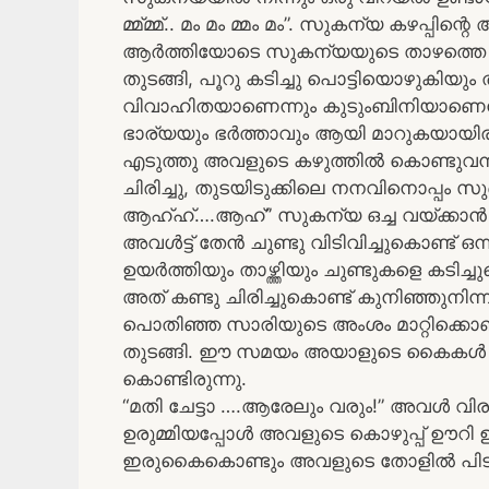
മ്മ്മ്മ്.. മം മം മ്മം മം”. സുകന്യ കഴപ്പിന
ആർത്തിയോടെ സുകന്യയുടെ താഴത്തെ ചുണ്ട്
തുടങ്ങി, പൂറു കടിച്ചു പൊട്ടിയൊഴുകിയും
വിവാഹിതയാണെന്നും കുടുംബിനിയാണെന്
ഭാര്യയും ഭർത്താവും ആയി മാറുകയായിരുന
എടുത്തു അവളുടെ കഴുത്തിൽ കൊണ്ടുവന്
ചിരിച്ചു, തുടയിടുക്കിലെ നനവിനൊപ്പം സ
ആഹ്ഹ്….ആഹ്” സുകന്യ ഒച്ച വയ്ക്ക
അവൾട്ട് തേൻ ചുണ്ടു വിടിവിച്ചുകൊണ്ട് ഒ
ഉയർത്തിയും താഴ്ത്തിയും ചുണ്ടുകളെ കടിച
അത് കണ്ടു ചിരിച്ചുകൊണ്ട് കുനിഞ്ഞുനി
പൊതിഞ്ഞ സാരിയുടെ അംശം മാറ്റിക്കൊ
തുടങ്ങി. ഈ സമയം അയാളുടെ കൈകൾ രണ
കൊണ്ടിരുന്നു.
“മതി ചേട്ടാ ….ആരേലും വരും!” അവൾ വിര
ഉരുമ്മിയപ്പോൾ അവളുടെ കൊഴുപ്പ് ഊറി
ഇരുകൈകൊണ്ടും അവളുടെ തോളിൽ പിടിച്