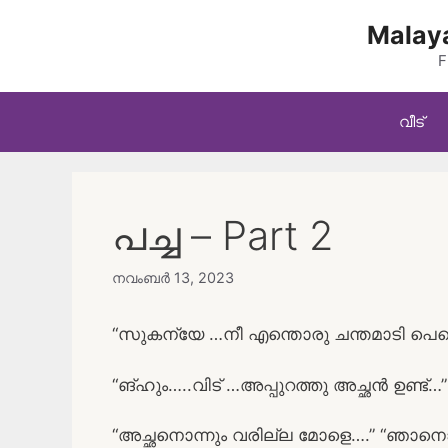
Skip
Malaya
to
content
F
വീട്
പച്ച – Part 2
നവംബർ 13, 2023
“സുകന്യേ …നീ എന്തൊരു ചന്തമാടി പെണ്
“ങ്‌ഹും…..വിട് …അപ്പുറത്തു അച്ഛൻ ഉണ്ട്…”
“അച്ഛനൊന്നും വരില്ല മോളെ….” “ഞാനൊന്ന