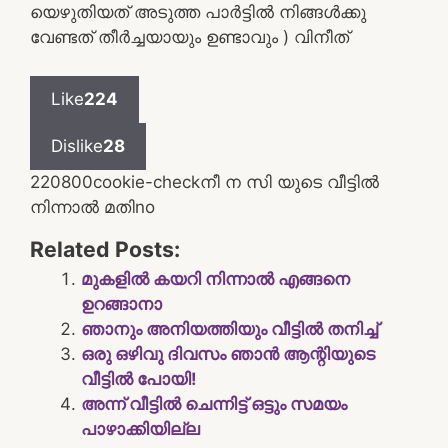
യെഴുതിയത് അടുത്ത പാർട്ടിൽ നിങ്ങൾക്കു
വേണ്ടത് തീർച്ചയായും ഉണ്ടാവും ) വിനീത്
Like
224
Dislike
28
2208
0
0
cookie-check
നീ ന സി യുടെ വീട്ടിൽ
നിന്നാൽ മതി
no
Related Posts:
മുകളിൽ കയറി നിന്നാൽ എങ്ങനെ
ഉറങ്ങാനാ
ഞാനും അനിയത്തിയും വീട്ടിൽ തനിച്ച്
ഒരു ഒഴിവു ദിവസം ഞാൻ ആന്റിയുടെ
വീട്ടിൽ പോയി!
അന്ന് വീട്ടിൽ ചെന്നിട്ട് ഒട്ടും സമയം
പാഴാക്കിയില്ല