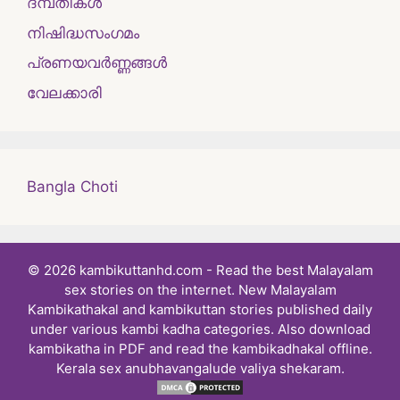
ദമ്പതികള്‍
നിഷിദ്ധസംഗമം
പ്രണയവർണ്ണങ്ങൾ
വേലക്കാരി
Bangla Choti
© 2026 kambikuttanhd.com - Read the best Malayalam
sex stories on the internet. New Malayalam
Kambikathakal and kambikuttan stories published daily
under various kambi kadha categories. Also download
kambikatha in PDF and read the kambikadhakal offline.
Kerala sex anubhavangalude valiya shekaram.