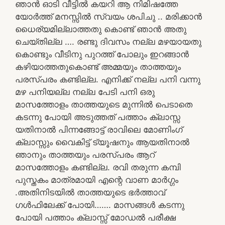
ഞാൻ ഓടി വീട്ടിൽ കയറി ആ നിമിഷത്തേ
യോർത്ത് മനസ്സിൽ സ്വയം ശപിചു .. മരിക്കാൻ
ധൈര്യമില്ലാത്തതു കൊണ്ട് ഞാൻ അതു
ചെയ്തില്ല …. രണ്ടു ദിവസം നല്ല മഴയായതു
കൊണ്ടും വീടിനു പുറത്ത് പോലും ഇറങ്ങാൻ
കഴിയാത്തതുകൊണ്ട് അമ്മയും താത്തയും
പരസ്പരം കണ്ടില്ല. എനിക്ക് നല്ല പനി വന്നു
മഴ പനിയല്ല നല്ല പേടി പനി ഒരു
മാസത്തോളം താത്തയുടെ മുന്നിൽ പെടാതെ
കടന്നു പോയി അടുത്തത് പത്താം ക്ലാസ്സ
യതിനാൽ പിന്നങ്ങോട്ട് രാവിലെ മോണിംഗ്
ക്ലാസ്സും വൈകിട്ട് ട്യൂഷനും ആയതിനാൽ
ഞാനും താത്തയും പരസ്പരം ആറ്
മാസത്തോളം കണ്ടില്ല. രവി തരുന്ന കമ്പി
പുസ്തകം മാത്രമായി എന്റെ വാണ മാർഗ്ഗം
.അതിനിടയിൽ താത്തയുടെ ഭർത്താവ്
ഗൾഫിലേക്ക് പോയി……. മാസങ്ങൾ കടന്നു
പോയി പത്താം ക്ലാസ്സ് മോഡൽ പരീക്ഷ