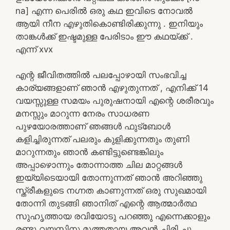
na] എന്ന പെരില്‍ ഒരു കഥ ഇവിടെ നോവല്‍
ആയി നീന എഴുതികൊണ്ടിരിക്കുന്നു . ഇനിയും
താങ്കള്‍ക്ക് ഇഷ്ടമുള്ള പേരിടാം ഈ കഥയ്ക്ക് .
എന്ന് xvx
എന്റ ജീവിതത്തിൽ പലപ്പോഴായി സംഭവിച്ച
കാര്യങ്ങളാണ് ഞാൻ എഴുതുന്നത് , എനിക്ക് 14
വയസ്സുള്ള സമയം പുരുഷനായി എന്റെ ശരീരവും
മനസ്സും മാറുന്ന നേരം സാധരണ
പുഴയോരത്താണ് ഞങ്ങൾ ഫുട്ബോൾ
കളിച്ചിരുന്നത് പലരും കുളിക്കുന്നതും തുണി
മാറുന്നതും ഞാൻ കണ്ടിട്ടുണ്ടെങ്കിലും
അപ്പാഴൊന്നും തോന്നാത്ത ചില മാറ്റങ്ങൾ
ഇയ്യിടെയായി തോന്നുന്നത് ഞാൻ അറിഞ്ഞു
സ്ത്രീകളുടെ നഗ്നത കാണുന്നത് ഒരു സുഖമായി
തോന്നി തുടങ്ങി ഞാനിത് എന്റെ ആത്മാർത്ഥ
സുഹൃത്തായ രവിയോടു പറഞ്ഞു എന്നെക്കാളും
രണ്ടു വയസ്സിനു മൂത്തതായ അവൻ ചിരി ച്ചു