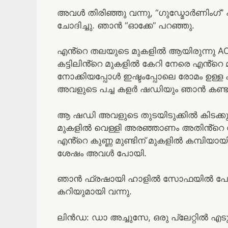
അവൾ തിരിഞ്ഞു വന്നു, “ഗുഡ്മോർണിംഗ്” പ
ചോദിച്ചു. ഞാൻ “ഓക്കേ” പറഞ്ഞു.
എൻ്റെ തലയുടെ മുകളിൽ ആയിരുന്നു AC-യ
കട്ടിലിൻ്റെ മുകളിൽ കേറി നേരെ എൻ്റെ മു
നോക്കിയപ്പോൾ ഇഷ്ടംപ്പോലെ രോമം ഉള്ള
അവളുടെ പച്ച കളർ ഷഡിയും ഞാൻ കണ്ട
ആ ഷഡി അവളുടെ തുടയിടുക്കിൽ കിടക്കുന
മുകളിൽ വെള്ളി അരഞ്ഞാണം അതിൻ്റെ സൗന
എൻ്റെ കുണ്ണ മുണ്ടിന് മുകളിൽ കമ്പിയായി
ശേഷം അവൾ പോയി.
ഞാൻ ഫ്രഷായി ഹാളിൽ സോഫയിൽ പോയിരു
കറിയുമായി വന്നു.
ലിൻഡ: ഡാ അച്ചുസേ, ഒരു പ്ലേറ്റിൽ എടുത്ത