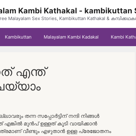
lam Kambi Kathakal - kambikuttan 
ree Malayalam Sex Stories, Kambikuttan Kathakal & കമ്പിക്കഥ
Kambikuttan
Malayalam Kambi Kadakal
Kambi Kath
ത് എന്ത്
െയ്യാം
ാവരും തന്ന സപ്പോർട്ടിന് നന്ദി നിങ്ങൾ
എങ്കിൽ മുൻപ് ഉള്ളത് കൂടി വായിക്കാൻ
മാത്രമാണ് വീണ്ടും എഴുതാൻ ഉള്ള പ്രേജോതനം