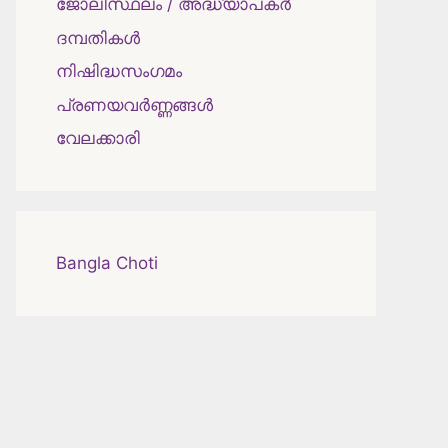
ജോലിസ്ഥലം / അദ്ധ്യാപകർ
ദമ്പതികള്‍
നിഷിദ്ധസംഗമം
പ്രണയവർണ്ണങ്ങൾ
വേലക്കാരി
Bangla Choti