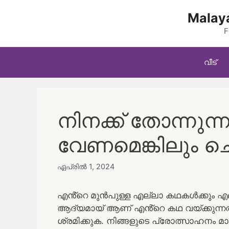
Skip
Malaya
to
content
F
വീട്
നിനക്ക് തോന്നുന്ന
വേണമെങ്കിലും ച
ഏപ്രിൽ 1, 2024
എൻ്റെ മുൻപുള്ള എല്ലാ കഥകൾക്കും എല്ല
ആദ്യമായ് ആണ് എൻ്റെ കഥ വയ്ക്കുന്നത് 
ശ്രമിക്കുക. നിങ്ങളുടെ പ്രോത്സാഹനം 