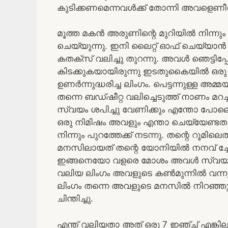
കുടിക്കണമെന്നവൾക്ക് തോന്നി അവളെണീറ്റ് 
മൂത്ത മകൻ അരുണിന്റെ മുറിയിൽ നിന്നു
ചെയ്യുന്നു. ഇനി ലൈറ്റ് ഓഫ് ചെയ്യാൻ മ
കതക്സ് വലിച്ചു തുറന്നു. അവൾ ഞെട്ടിപ
കിടക്കുകയായിരുന്നു ഇടതുകൈയിൽ ഒര
ഉണർന്നുദ്ധരിച്ച ലിംഗം. പെട്ടന്നുള്ള അമ
തന്നെ ബഡ്ഷീറ്റ വലിച്ചെടുത്ത് നാണം 
സ്വയം ശപിച്ചു വേണിക്കും എന്തോ പോലെ ആ
ഒരു നിമിഷം അവളും എന്താ ചെയ്യേണ്ടത എ
നിന്നും പുറത്തേക്ക് നടന്നു. തന്റെ റൂമി
മനസിലായത് തന്റെ യോനിയിൽ നനവ് ച്ചേ. ച
ഇങ്ങനെയോ വളരെ മോശം അവൾ സ്വയം തന
വലിയ ലിംഗം അവളുടെ കൺമുന്നിൽ വന്നു 
ലിംഗം തന്നെ അവളുടെ മനസിൽ നിറഞ്ഞു ന
ചിന്തിച്ചു.
എന്ത് വലിയതാ അത് ഒരു 7 ഇഞ്ച് എങ്കില