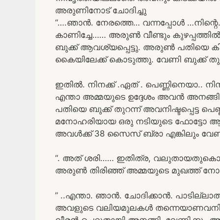
അരുണിനോട് ചോദിച്ചു
“….ഞാൻ. നേരത്തെ… വന്നപ്പോൾ …നിന്റെ
കാണിച്ചേ…… അരുൺ വീണ്ടും കുഴപ്പത്തിൽ
ബുക്ക് ആവശ്യപ്പെട്ടു. അരുൺ പതിയെ കിട
കൈയിലേക്ക് കൊടുത്തു. വേണി ബുക്ക് തുറ
ഇതിൽ. നിനക്ക് .ഏത് . പെണ്ണിനെയാ..
എന്താ അമ്മയുടെ ഉദ്ദേശം അവൻ അനങ്ങ
പതിയെ ബുക്ക് തുറന്ന് അവനിഷ്ടപ്പെട്ട പെ
മനോഹരിയായ ഒരു നടിയുടെ ഫോട്ടോ ആയിര
അവൾക്ക് 38 സൈസ് ബ്രാ എങ്കിലും വേണ
“. അത് ശരി…… ഇതിത്ര, വലുതായതുകൊണ്ടാ 
അരുൺ തിരിഞ്ഞ് അമ്മയുടെ മുഖത്ത് നോക്ക
” ..എന്താ. ഞാൻ. ചോദിക്കാൻ. പാടില്ല
അവളുടെ വലിയമുലകൾ തന്നെയാണവനിഷ്ടനെ
വീരൻ ചെറുതായി അനങ്ങി. വേണിക്കും അത് 