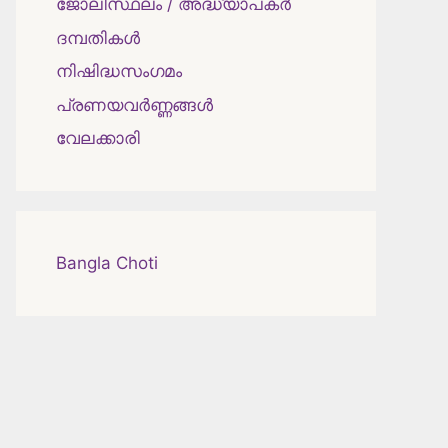
ജോലിസ്ഥലം / അദ്ധ്യാപകർ
ദമ്പതികള്‍
നിഷിദ്ധസംഗമം
പ്രണയവർണ്ണങ്ങൾ
വേലക്കാരി
Bangla Choti