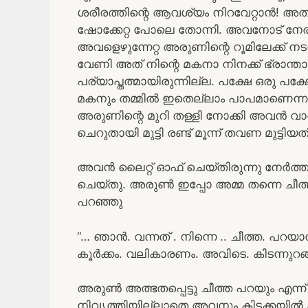
ശരീരത്തിന്റെ ആവശ്യം നിറവേറ്റാൻ! അ
ഷോക്കേറ്റ പോലെ തോന്നി. അവനോട് നേരിട്ട
അവളെഴുന്നേറ്റ അരുണിന്റെ റൂമിലേക്ക് നട
വേണി അത് നിന്റെ മകനാ നിനക്ക് ഭ്രാ
പര്യാപ്തത്മായിരുന്നില്ല. പക്ഷേ ഒരു പ
മകനും തമ്മിൽ ഇതെല്ലാം പാപമാണെന
അരുണിന്റെ മുറി തള്ളി നോക്കി അവൻ വാതില
ചെറുതായി മുട്ടി രണ്ട് മൂന്ന് തവണ മു
അവൻ ലൈറ്റ് ഓഫ് ചെയ്തിരുന്നു നേർത്ത
ചെയ്തു. അരുൺ ഇപ്പോ അമ്മ തന്നെ ചീത്
പറഞ്ഞു
“… ഞാൻ. വന്നത് . നിന്നെ .. ചീത്ത. പറയാ
കൂർക്കം. വലികാരണം. അവിടെ. കിടന്നുറങ്ങാ
അരുൺ അത്ഭതപ്പെട്ടു ചീത്ത പറയും എന്ന
നിവൃത്തിയില്ലാതെ അവനും കിടക്കയിൽ ക