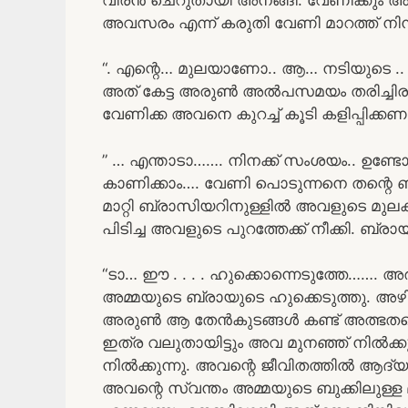
അവസരം എന്ന് കരുതി വേണി മാറത്ത് നിന്
“. എന്റെ… മുലയാണോ.. ആ… നടിയുടെ .. 
അത് കേട്ട അരുൺ അൽപസമയം തരിച്ചിരുന
വേണിക്ക അവനെ കുറച്ച് കൂടി കളിപ്പിക്കണം
” … എന്താടാ……. നിനക്ക് സംശയം.. ഉണ്ടോ
കാണിക്കാം…. വേണി പൊടുന്നനെ തന്റെ ബ്
മാറ്റി ബ്രാസിയറിനുള്ളിൽ അവളുടെ മുല
പിടിച്ച അവളുടെ പുറത്തേക്ക് നീക്കി. ബ
“ടാ… ഈ . . . . ഹുക്കൊന്നെടുത്തേ……. 
അമ്മയുടെ ബ്രായുടെ ഹുക്കെടുത്തു. അഴ
അരുൺ ആ തേൻകുടങ്ങൾ കണ്ട് അത്ഭതപ്പെട്
ഇത്ര വലുതായിട്ടും അവ മുനഞ്ഞ് നിൽക്ക
നിൽക്കുന്നു. അവന്റെ ജീവിതത്തിൽ ആ
അവന്റെ സ്വന്തം അമ്മയുടെ ബുക്കിലുള്