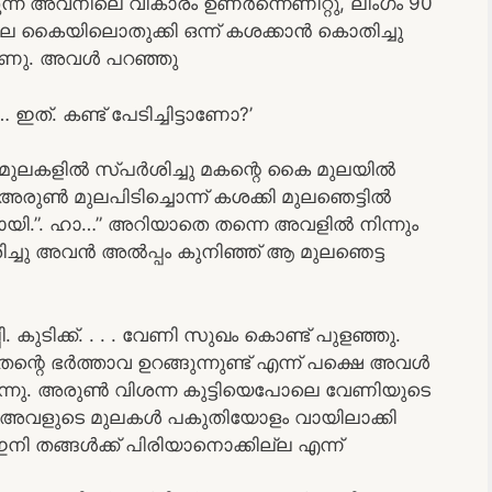
ന്ന അവനിലെ വികാരം ഉണർന്നെണീറ്റു, ലിംഗം 90
 കൈയിലൊതുക്കി ഒന്ന് കശക്കാൻ കൊതിച്ചു
യാണു. അവൾ പറഞ്ഞു
 ഇത്. കണ്ട് പേടിച്ചിട്ടാണോ?’
മുലകളിൽ സ്പർശിച്ചു മകന്റെ കൈ മുലയിൽ
 അരുൺ മുലപിടിച്ചൊന്ന് കശക്കി മുലഞെട്ടിൽ
യി.”. ഹാ…” അറിയാതെ തന്നെ അവളിൽ നിന്നും
ിച്ചു അവൻ അൽപ്പം കുനിഞ്ഞ് ആ മുലഞെട്ട
ി. കുടിക്ക്. . . . വേണി സുഖം കൊണ്ട് പുളഞ്ഞു.
്റെ ഭർത്താവ ഉറങ്ങുന്നുണ്ട് എന്ന് പക്ഷെ അവൾ
ുന്നു. അരുൺ വിശന്ന കുട്ടിയെപോലെ വേണിയുടെ
ചു. അവളുടെ മുലകൾ പകുതിയോളം വായിലാക്കി
ഇനി തങ്ങൾക്ക് പിരിയാനൊക്കില്ല എന്ന്