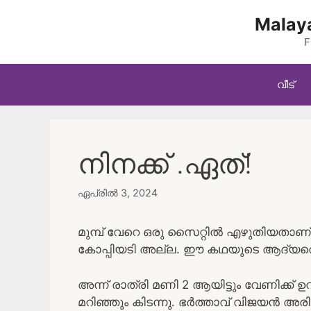
Skip
Malaya
to
content
F
വീട്
നിനക്ക് .ഏത്!
ഏപ്രിൽ 3, 2024
മുമ്പ് വേറെ ഒരു സൈറ്റിൽ എഴുതിയതാണ്. ന
കോപ്പിയടി അല്ല. ഈ കഥയുടെ ആദ്യത്തെ
അന്ന് രാത്രി മണി 2 ആയിട്ടും വേണിക്ക് ഉ
മറിഞ്ഞും കിടന്നു. ഭർത്താവ് വിജയൻ അരികത്ത