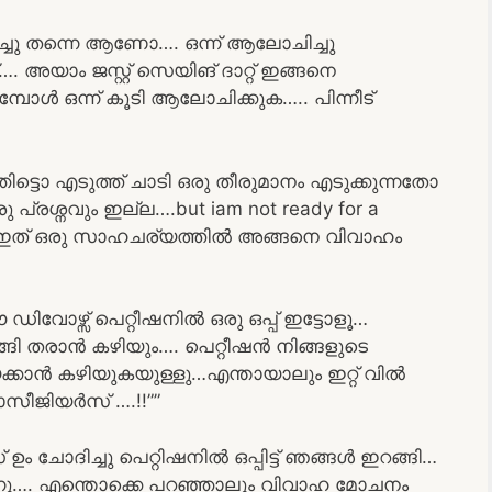
്ചു തന്നെ ആണോ…. ഒന്ന് ആലോചിച്ചു
അയാം ജസ്റ്റ്‌ സെയിങ് ദാറ്റ്‌ ഇങ്ങനെ
പോൾ ഒന്ന് കൂടി ആലോചിക്കുക….. പിന്നീട്
ട്ടൊ എടുത്ത് ചാടി ഒരു തീരുമാനം എടുക്കുന്നതോ
്രശ്നവും ഇല്ല….but iam not ready for a
. ഇത് ഒരു സാഹചര്യത്തിൽ അങ്ങനെ വിവാഹം
ിവോഴ്സ് പെറ്റീഷനിൽ ഒരു ഒപ്പ് ഇട്ടോളൂ…
ാങ്ങി തരാൻ കഴിയും…. പെറ്റീഷൻ നിങ്ങളുടെ
കാൻ കഴിയുകയുള്ളു…എന്തായാലും ഇറ്റ് വിൽ
സീജിയർസ് ….!!””
ചോദിച്ചു പെറ്റിഷനിൽ ഒപ്പിട്ട് ഞങ്ങൾ ഇറങ്ങി…
ുന്നു…. എന്തൊക്കെ പറഞ്ഞാലും വിവാഹ മോചനം