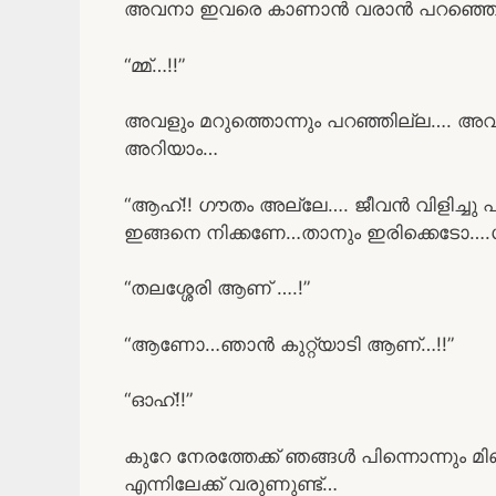
അവനാ ഇവരെ കാണാൻ വരാൻ പറഞ്ഞെ…
“മ്മ്…!!”
അവളും മറുത്തൊന്നും പറഞ്ഞില്ല…. അവള് 
അറിയാം…
“ആഹ്!! ഗൗതം അല്ലേ…. ജീവൻ വിളിച്ചു 
ഇങ്ങനെ നിക്കണേ…താനും ഇരിക്കെടോ….ഗൗ
“തലശ്ശേരി ആണ് ….!”
“ആണോ…ഞാൻ കുറ്റ്യാടി ആണ്…!!”
“ഓഹ്!!”
കുറേ നേരത്തേക്ക് ഞങ്ങൾ പിന്നൊന്നും മിണ
എന്നിലേക്ക് വരുണുണ്ട്…