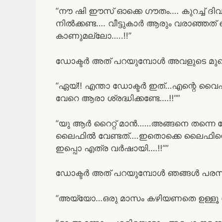
“നൗ ഷി ഈസ്‌ ഓക്കെ ഗൗതം…. കുറച്ച് ദിവസ
നിൽക്കണ്ട…. വീട്ടുകാർ ആരും വരാഞ്ഞത് കൊണ
കാണുമല്ലോ…..!!”
ഡോക്ടർ അത് പറയുമ്പോൾ അവളുടെ മുഖം 
“ഏയ്‌!! എന്താ ഡോക്ടർ ഇത്…എന്റെ വൈ
വേറെ ആരാ ശ്രദ്ധിക്കണ്ടേ….!!””
“യു ആർ റൈറ്റ് മാൻ……അങ്ങനെ തന്ന
ലൈഫിൽ വേണ്ടത്….ഇതൊക്കെ ലൈഫിന്റെ ഭ
ഇപ്പൊ എത്ര വർഷായി….!!””
ഡോക്ടർ അത് പറയുമ്പോൾ ഞങ്ങൾ പരസ്പര
“അയ്യോ…ഒരു മാസം കഴിയണതെ ഉള്ളൂ ഡ