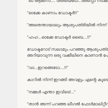
“ഓ ആണോ…. ശരിയെടോ…അപ്പൊ നടക്കട്ട
“ഓക്കേ കാണാം ഡോക്ടർ!!”
“അതെന്തായാലും ആശുപത്രിയിൽ നിന്ന് 
“ഹഹ…ഓക്കേ ഡോക്ടർ ബൈ….!!”
ഡോക്ടറോട് സലാമും പറഞ്ഞു ആശുപത്രിയി
അറിയാവുന്ന ഒരു വക്കീലിനെ കാണാൻ 
“വാ…ഇറങ്ങെടോ….!!”
കാറിൽ നിന്ന് ഇറങ്ങി അവളും എന്റെ കൂടെ
“നമ്മൾ എന്താ ഇവിടെ!…”
“താൻ അന്ന് പറഞ്ഞ ലീഗൽ ഫോർമാലിറ്റീസി