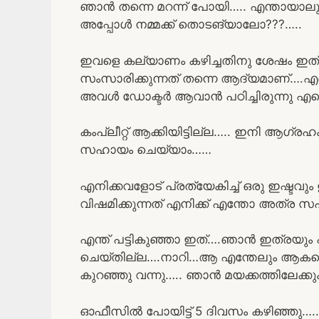
ഞാൻ തന്നെ മറന്ന് പോയി….. എന്തായാലും സപ
അപ്പോൾ നമ്മക്ക് തൊടങ്യാലോ???…..
ഇവളെ കല്യാണം കഴിച്ചതിനു ശേഷം ഇത്ര
സംസാരിക്കുന്നത് തന്നെ ആദ്യമാണ്….എന്
അവൾ ഡോക്ടർ ആവാൻ പഠിച്ചിരുന്നു എന്നൊ
കംപ്ലീറ്റ് ആക്കിയിട്ടില്ല….. ഇനി ആഗ്ര
സഹായം ചെയ്യാം……
എനിക്കവളോട് പ്രത്യേകിച്ച് ഒരു ഇഷ്ട
വിഷമിക്കുന്നത് എനിക്ക് എന്തോ അത്ര സഹ
എന്ത് പട്ടികുഞ്ഞാ ഇത്….ഞാൻ ഇത്രയും 
ചെയ്തില്ല….നാറി…ആ എന്തേലും ആകട്ടെ
കുറഞ്ഞു വന്നു….. ഞാൻ മയക്കത്തിലേക്ക
ഓഫീസിൽ പോയിട്ട് 5 ദിവസം കഴിഞ്ഞു…..ഒരു 