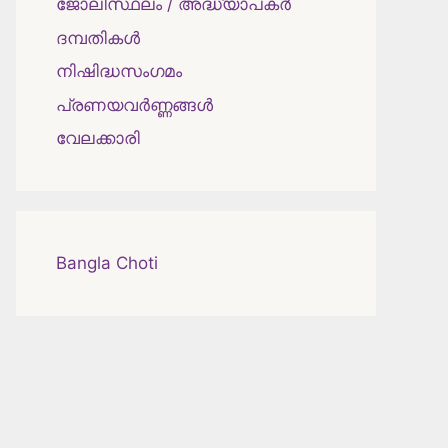
ജോലിസ്ഥലം / അദ്ധ്യാപകർ
ദമ്പതികള്‍
നിഷിദ്ധസംഗമം
പ്രണയവർണ്ണങ്ങൾ
വേലക്കാരി
Bangla Choti