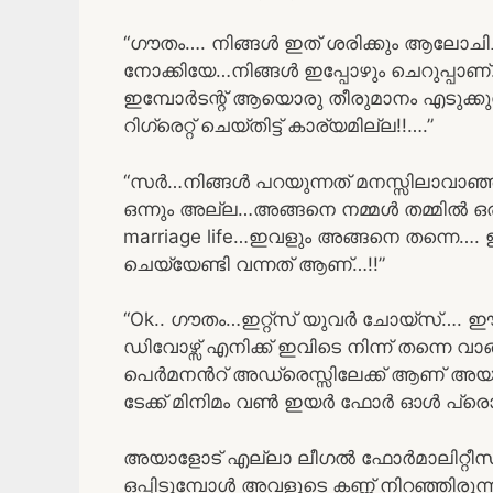
“ഗൗതം…. നിങ്ങൾ ഇത് ശരിക്കും ആലോചിച
നോക്കിയേ…നിങ്ങൾ ഇപ്പോഴും ചെറുപ്പാണ്…. 
ഇമ്പോർടന്റ് ആയൊരു തീരുമാനം എടുക്കുമ്
റിഗ്രെറ്റ് ചെയ്തിട്ട് കാര്യമില്ല!!….”
“സർ…നിങ്ങൾ പറയുന്നത് മനസ്സിലാവാഞ്ഞി
ഒന്നും അല്ല…അങ്ങനെ നമ്മൾ തമ്മിൽ ഒരു പ
marriage life…ഇവളും അങ്ങനെ തന്നെ…
ചെയ്യേണ്ടി വന്നത് ആണ്…!!”
“Ok.. ഗൗതം…ഇറ്റ്സ് യുവർ ചോയ്സ്…. ഈ ഡ
ഡിവോഴ്സ് എനിക്ക് ഇവിടെ നിന്ന് തന്നെ വ
പെർമനൻറ് അഡ്രെസ്സിലേക്ക് ആണ് അയക്
ടേക്ക് മിനിമം വൺ ഇയർ ഫോർ ഓൾ പ്രൊ
അയാളോട് എല്ലാ ലീഗൽ ഫോർമാലിറ്റീസ് ഉം 
ഒപ്പിടുമ്പോൾ അവളുടെ കണ്ണ് നിറഞ്ഞിര