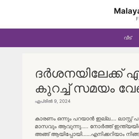
Skip
Malaya
to
content
F
വീട്
ദർശനയിലേക്ക് എ
കുറച്ച് സമയം വ
ഏപ്രിൽ 9, 2024
കാരണം ഒന്നും പറയാൻ ഇല്ല…. ലാസ്റ്റ് പാർ
മാസവും ആവുന്നു….. നോർത്ത് ഇന്ത്
അങ്ങ് ആയിപ്പോയി……എനിക്കറിയാം നിങ്ങൾ