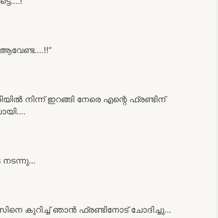
െ….!””
ആവേണ്ട….!!”
ൽ നിന്ന് ഇറങ്ങി നേരെ എന്റെ ഫ്രണ്ടിന്
പോയി….
 നടന്നു…
നെ കുറിച്ച് ഞാൻ ഫ്രണ്ടിനോട് ചോദിച്ചു…