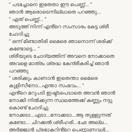
” പടച്ചോനെ ഇതേതാ ഈ പെണ്ണ്… “
ഞാൻ ആരൊടെന്നില്ലാതെ പറഞ്ഞു…
” ഏത് പെണ്ണ്… “
അടുത്ത് നിന്ന് എൻ്റെ സംസാരം കേട്ട ശ്രീ
ചോദിച്ചു
” ഒന്ന് മിണ്ടാതിരി മൈരെ ഞാനൊന്ന് ശരിക്ക്
കണ്ടോട്ടെ… “
ശ്രീയുടെ ചോദ്യത്തിന് അവനെ നോക്കാതെ
അവളെ മാത്രം ശ്രദ്ധ കേന്ദ്രീകരിച്ച് ഞാൻ
പറഞ്ഞു
” ശരിക്കും കാണാൻ ഇതെന്താ മൈരെ
കുളിസീനോ…എന്താ സംഭവം… “
എൻ്റെ മറുപടി ഇഷ്ട്ടപെടാതെ അവൻ ഞാൻ
നോക്കി നിൽക്കുന്ന സ്ഥലത്തേക്ക് കണ്ണും നട്ടു
കൊണ്ട് ചോദിച്ചു
നോക്കടാ…എടാ…നോക്കടാ…ആ തുള്ളുന്നത്
കണ്ടോ… ചിറക്കൽ ശ്രീഹരി…ഛേ അല്ല…
അർജ്ജുൻ പ്രഭാകറിൻ്റെ പെണ്ണാണവൾ…