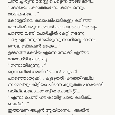
ചിന്തിച്ചിരുന്ന മനസ്സ് പെട്ടെന്ന് അങ്ങ് മാറി…
” ദേവ്യേ… കാത്തോണേ…മണം ഒന്നും
അടിക്കല്ലേ… “
കോളേജിലെ കലാപരിപാടികളും കഴിഞ്ഞ്
ഫോമില് വരുന്ന ഞാൻ ദൈവത്തോട് അതും
പറഞ്ഞ് വണ്ടി പോർച്ചിൽ കേറ്റി നടന്നു
” ആ എങ്ങനുണ്ടായിരുന്നു സാറിന്റെ ഓണം
സെലിബ്രേഷൻ ഒക്കെ… “
ഉമ്മറത്ത് കേറിയ എന്നെ നോക്കി എൻ്റെ
മാതാശ്രി ചോദിച്ചു
” നന്നായിരുന്നു… “
ഒറ്റവാക്കിൽ അതിന് ഞാൻ മറുപടി
പറഞ്ഞൊതുക്കി… കൂടുതൽ പറഞ്ഞ് വല്ല
സമെല്ലും കിട്ടിയാ പിന്നെ കൂടുതൽ പറയേണ്ടി
വരില്ലല്ലോ…നോട്ട് ത പോയിന്റ്….
” എന്നാ ചെന്ന് ഫ്രഷായിട്ട് ചായ കുടിക്ക്…
ചെല്ല്… “
ഇത്തവണ അച്ഛൻ ആയിരുന്നു… അതിന്