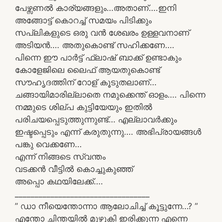
പേഴ്സണൽ കാര്യങ്ങളും…അതാണ്….ഇനി
അങ്ങോട്ട് കൊറച്ച് സമയം പിടിക്കും
സപ്ലികളുടെ ഒരു വൻ ശേഖരം ഉള്ളവനാണ്
അടിയൻ…. അതുകൊണ്ട് സഹിക്കണേ….
പിന്നെ ഈ പാർട്ട് ഫ്ലാഷ് ബാക്ക് ഉണ്ടാകും
കോളേജിലെ ലൈഫ് ആയതുകൊണ്ട്
സൗഹൃദത്തിന് റോള് കൂടുതലാണ്…
ചങ്ങായിമാരില്ലാതെ നമുക്കെന്ത് ഓളം…. പിന്നെ
നമ്മുടെ ശില്പ കുട്ടിയേയും ഇതിൽ
പരിചയപ്പെടുത്തുന്നുണ്ട്… എല്ലാവർക്കും
ഇഷ്ടപ്പെടും എന്ന് കരുതുന്നു…. അഭിപ്രായങ്ങൾ
പങ്കു വെക്കണേ…
എന്ന് നിങ്ങടെ സ്വന്തം
വടക്കൻ വീട്ടിൽ കൊച്ചുകുഞ്ഞ്
അപ്പൊ കഥയിലേക്ക്….
__________________________________
” ഡാ നീയെന്തോന്നാ ആലോചിച്ച് കൂട്ടുന്നേ…? ”
എന്തോ ചിന്തയിൽ മുഴുകി ഇരിക്കുന്ന എന്നെ