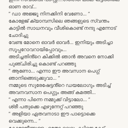
ഓണ രാവ്…
” ഡാ അജ്ജൂ നിനക്കിനി വേണോ… “
കോളേജ് ക്യാമ്പസിലെ ഞങ്ങളുടെ സ്വന്തം
കാട്ടിൽ സാധനവും വീശികൊണ്ട് നന്ദു എന്നോട്
ചോദിച്ചു
വേണ്ട മോനെ ഓവർ ഓവർ… ഇനിയും അടിച്ചാ
സൂപ്പറോവറായിപ്പോവും…
അടിച്ചതിൻ്റെ കിക്കിൽ ഞാൻ അവനെ നോക്കി
പുഞ്ചിരിച്ചു കൊണ്ട് പറഞ്ഞു
” ആണോ… എന്നാ ഈ അവസാന പെഗ്ഗ്
ഞാനിങ്ങെടുക്കുവാ… “
നമ്മുടെ സുരേഷേട്ടൻ്റെ ഡയലോഗും അടിച്ച്
അവനവസാന പെഗ്ഗും അങ്ങ് കമത്തി…
” എന്നാ പിന്നെ നമ്മുക്ക് വിട്ടാലോ… “
ശ്രീ പതുക്കെ എഴുന്നേറ്റ് പറഞ്ഞു
” അളിയാ ഏതവനാടാ ഈ പാട്ടൊക്കെ
വെക്കുന്നെ… “
കോളേജീന്നുള്ള ഏതോ വെറും ഡിജെ കേട്ട്