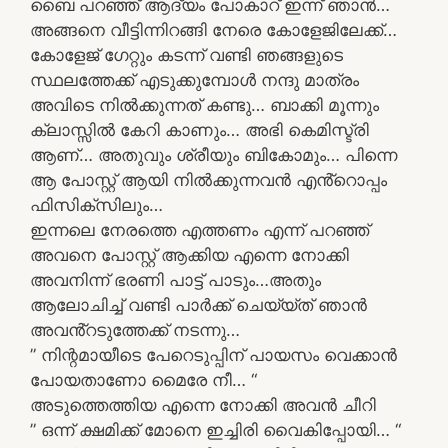
ബൈ പറഞ്ഞ് ആദ്യം പോകാറ് ഇന്ന് ഞാൻ…
അങ്ങനെ വീട്ടിന്നിറങ്ങി നേരെ കോളേജിലേക്ക്…
കോളേജ് ഗേറ്റും കടന്ന് വണ്ടി ഞങ്ങളുടെ
സ്ഥലത്തേക്ക് എടുക്കുമ്പോൾ നന്ദു മാത്രം
അവിടെ നിൽക്കുന്നത് കണ്ടു… ബാക്കി മൂന്നും
ക്ലാസ്സിൽ കേറി കാണും… അഭി കെമിസ്ട്രി
ആണ്… അതുവും ശ്രീയും ബികോമും… പിന്നെ
ആ പോസ്റ്റ് ആയി നിൽക്കുന്നവൻ എൻ്റൊപ്പം
ഫിസിക്സിലും…
ഇന്നലെ നേരത്തെ എത്തണം എന്ന് പറഞ്ഞ്
അവനെ പോസ്റ്റ് ആക്കിയ എന്നെ നോക്കി
അവനിന്ന് ഭരണി പാട്ട് പാടും…അതും
ആലോചിച്ച് വണ്ടി പാർക്ക് ചെയ്യ്ത് ഞാൻ
അവൻ്റടുത്തേക്ക് നടന്നു…
” നിന്റമായീടെ പേറെടുപ്പിന് പായസം വെക്കാൻ
പോയതാണോ മൈരേ നീ… “
അടുത്തെത്തിയ എന്നെ നോക്കി അവൻ ചീറി
” ഒന്ന് ക്ഷമിക്ക് മോനെ ഇച്ചിരി വൈകിപ്പോയി… “