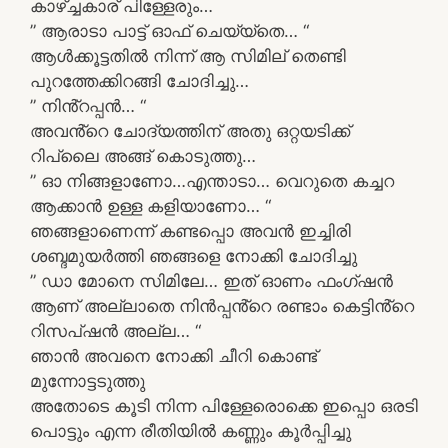
കാഴ്ച്ചകാര് പിള്ളേരും…
” ആരാടാ പാട്ട് ഓഫ് ചെയ്യ്തെ… “
ആൾക്കൂട്ടതിൽ നിന്ന് ആ സിമില് തെണ്ടി
പുറത്തേക്കിറങ്ങി ചോദിച്ചു…
” നിൻ്റപ്പൻ… “
അവൻ്റെ ചോദ്യത്തിന് അതു ഒറ്റയടിക്ക്
റിപ്ലൈ അങ്ങ് കൊടുത്തു…
” ഓ നിങ്ങളാണോ…എന്താടാ… വെറുതെ കച്ചറ
ആക്കാൻ ഉള്ള കളിയാണോ… “
ഞങ്ങളാണെന്ന് കണ്ടപ്പൊ അവൻ ഇച്ചിരി
ശബ്ദമുയർത്തി ഞങ്ങളെ നോക്കി ചോദിച്ചു
” ഡാ മോനെ സിമിലേ… ഇത് ഓണം ഫംഗ്ഷൻ
ആണ് അല്ലാതെ നിൻപ്പൻ്റെ രണ്ടാം കെട്ടിൻ്റെ
റിസപ്ഷൻ അല്ല… “
ഞാൻ അവനെ നോക്കി ചീറി കൊണ്ട്
മുന്നോട്ടടുത്തു
അതോടെ കൂടി നിന്ന പിള്ളേരൊക്കെ ഇപ്പൊ ഒരടി
പൊട്ടും എന്ന രീതിയിൽ കണ്ണും കൂർപ്പിച്ചു