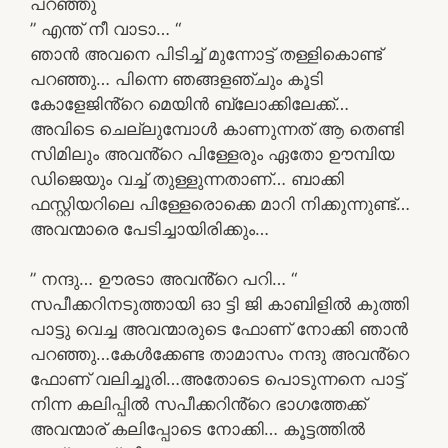
പറഞ്ഞു
” എന്ത് നീ വാടാ… “
ഞാൻ അവനെ പിടിച്ച് മുന്നോട്ട് തള്ളികൊണ്ട്
പറഞ്ഞു… പിന്നെ ഞങ്ങളഞ്ചും കൂടി
കോളേജിൻ്റെ മെയിൻ ബ്ലോക്കിലേക്ക്…
അവിടെ ചെല്ലുമ്പോൾ കാണുന്നത് ആ തെണ്ടി
സിമിലും അവൻ്റെ പിള്ളേരും ഏതോ ഊമ്പിയ
ഡിജെയും വച്ച് തുള്ളുന്നതാണ്… ബാക്കി
ഫസ്റ്റിയറിലെ പിള്ളേരൊക്കെ മാറി നിക്കുന്നുണ്ട്…
അവന്മാരെ പേടിച്ചായിരിക്കും…
” നന്ദു… ഊരടാ അവൻ്റെ പറി… “
സപീക്കറിനടുത്തായി ഓ ട്ടി ജി കാബിളിൽ കുത്തി
പാട്ടു വെച്ച അവന്മാരുടെ ഫോണ് നോക്കി ഞാൻ
പറഞ്ഞു…കേൾക്കേണ്ട താമാസം നന്ദു അവൻ്റെ
ഫോണ് വലിച്ചൂരി…അതോടെ പൊടുന്നനെ പാട്ട്
നിന്ന കലിപ്പിൽ സപീക്കറിൻ്റെ ഭാഗത്തേക്ക്
അവന്മാര് കലിപ്പോടെ നോക്കി… കൂട്ടത്തിൽ