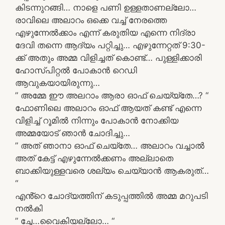
കിടന്നുറങ്ങി… നാളെ പണി ഉള്ളതാണല്ലോ…
രാവിലെ അലാറം ഒക്കെ വച്ച് നേരത്തെ
എഴുന്നേൽക്കാം എന്ന് കരുതിയ എന്നെ നിദ്രാ
ദേവി തന്നെ ആദ്യം പറ്റിച്ചു… എഴുന്നേറ്റത് 9:30-
ക്ക് അതും അമ്മ വിളിച്ചത് കൊണ്ട്… പുള്ളിക്കാരി
ഹോസ്പിറ്റൽ പോകാൻ റെഡി
ആവുകയായിരുന്നു…
” അമ്മേ ഈ അലറാം ആരാ ഓഫ് ചെയ്യ്തേ…? “
ഫോണിലെ അലാറം ഓഫ് ആയത് കണ്ട് എന്നെ
വിളിച്ച് റൂമിൽ നിന്നും പോകാൻ നോക്കിയ
അമ്മയോട് ഞാൻ ചോദിച്ചു…
” അത് ഞാനാ ഓഫ് ചെയ്തേ… അലാറം വച്ചാൽ
അത് കേട്ട് എഴുന്നേൽക്കണം അല്ലാതെ
ബാക്കിയുള്ളവരെ ശല്യം ചെയ്യാൻ ആകരുത്…
“
എൻ്റെ ചോദ്യത്തിന് കടുപ്പത്തിൽ അമ്മ മറുപടി
നൽകി
” ച്ഛേ…വൈകിയല്ലോ… “