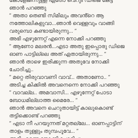
ഞാൻ പറഞ്ഞു
” അതാ തെണ്ടി സിമിലും അവൻ്റെ ആ
നത്തോലികളുവാ…ഞാൻ വെള്ളവും വാങ്ങി
വരുമ്പൊ കണ്ടായിരുന്നു… “
അഭി എഴുന്നേറ്റ് എന്നെ നോക്കി പറഞ്ഞു
” ആണോ മലരൻ…എടാ അതു ഇപ്പൊരു ഡിജെ
ഓണ പാട്ടില്ലെ അത് ഏതായിരുന്നു… “
ഞാൻ താഴെ ഇരിക്കുന്ന അതുവേ നോക്കി
ചോദിച്ചു..
” മറ്റെ തിരുവാവണി വാവ്… അതാണോ.. “
അടിച്ച കിക്കിൽ അവനെന്നെ നോക്കി പറഞ്ഞു
” വാവല്ല.. അമവാസി… എഴുന്നേറ്റ് പോടാ
ബോധമില്ലാത്ത മൈരേ… “
ഞാൻ അവനെ ചെറുതായിട്ട് കാലുകൊണ്ട്
തട്ടിക്കൊണ്ട് പറഞ്ഞു
” എടാ നീ പറയുന്നത് മറ്റതല്ലേ… ഓണപ്പാട്ടിന്
താളം തുള്ളും തുമ്പപൂവേ… “