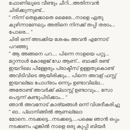
ഫോണിലൂടെ വീണ്ടും ചീറി…അതിനവൻ
ചിരിക്കുന്നുണ്ട്…
” നിന്ന് തെളക്കാതെ മൈരേ…നാളെ ഏതു
കുഴിന്നാണേലും അതിനെ നിനക്ക് തപ്പി തരാം…
പോരെ… “
ചിരി ഒന്ന് അടക്കിയ ശേഷം അവൻ എന്നോട്
പറഞ്ഞു
” ആ അങ്ങനെ പറ…. പിന്നെ നാളയെ പറ്റൂ…
മറ്റന്നാൾ കോളേജ് ഡേ ആണ്… ബാക്കി രണ്ട്
ഇയറിലെ പിള്ളേരും പ്രാക്ടീസ് ഉള്ളതുകൊണ്ട്
അവിടിവിടെ ആയിരിക്കും… പിന്നെ അവള് ഫസ്റ്റ്
ഇയറല്ലേ പോഗ്രാം ഒന്നും ഉണ്ടാവില്ല…
അതോണ്ട് അവർക്ക് ക്ലാസ്സ് ഉണ്ടാവും… സോ
പെട്ടന്ന് കണ്ടുപിടിക്കാം… “
ഞാൻ അവനോട് കാര്യങ്ങൾ ഒന്ന് വിശദീകരിച്ചു
” ഓ.. പ്ലാനിങ്ങിൽ ആണല്ലോ
മോനെ..നടക്കട്ടെ…നടക്കട്ടെ….പക്ഷെ ഞാൻ ഒപ്പം
നടക്കണം എങ്കിൽ നാളെ ഒരു കുപ്പി ബിയർ