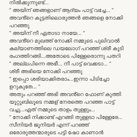
നിൽക്കുന്നുണ്ട്…
” അയിന് ഞങ്ങളാണ് ആദ്യം പാട്ട് വച്ചേ… “
അവൻ്റെ കൂട്ടതിലൊരുത്തൻ ഞങ്ങളെ നോക്കി
പറഞ്ഞു
” അയിന് നീ ഏതാടാ നായേ… “
അവൻ്റെ മുഖത്ത് നോക്കി നമ്മുടെ പുലിവാൽ
കല്യാണത്തിലെ ഡയലോഗ് പറഞ്ഞ് ശ്രീ കൂടി
രംഗത്തിറങ്ങി…അതോടെ പിള്ളേരൊന്നു പതറി
” അല്ലപിന്നെ അഭീ… നീ പാട്ട് വെക്കടാ… “
ശ്രീ അഭിയെ നോക്കി പറഞ്ഞു
” ഇപ്പൊ ശരിയാക്കിതരാം…ഇന്നാ പിടിച്ചോ
ഉറുകുതേ… “
അതും പറഞ്ഞ് അഭി അവൻ്റെ ഫോണ് കുത്തി
യൂറ്റൂബിലൂടെ നമ്മള് നേരത്തെ പറഞ്ഞ പാട്ട്
വച്ചു…ഏത് നമ്മുടെ താളം തുള്ളും…
” നോക്കി നിക്കാണ്ട് എറങ്ങി തുള്ളടാ പിള്ളേരേ…
സീനിയർ ജൂനിയർ എന്ന് പറഞ്ഞ്
ഒരോരുത്തന്മാരുടെ പട്ടി ഷോ കാണാൻ