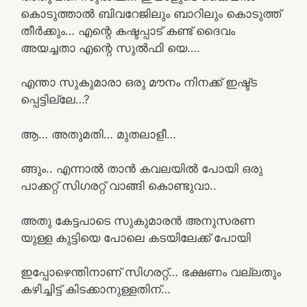
കൊടുത്താൽ ബിവറേജിലും ബാറിലും കൊടുത്ത്
തീർക്കും… എന്റെ കഷ്ടപ്പാട് കണ്ട് ദൈവം
അയച്ചതാ എന്റെ സുൽഫി യെ….
എന്താ സുകുമാരാ ഒരു മൗനം നിനക്ക് ഇഷ്ട്ട
പ്പെട്ടില്ലേ…?
ആ… അതുമതി… മുതലാളീ…
ങ്ങും.. എന്നാൽ താൻ കവലയിൽ പോയി ഒരു
പാക്കറ്റ് സിഗരറ്റ് വാങ്ങി കൊണ്ടുവാ..
അതു കേട്ടപാടെ സുകുമാരൻ അനുസരണ
യുള്ള കുട്ടിയെ പോലെ കടയിലേക്ക് പോയി
ഇപ്പോഴെന്തിനാണ് സിഗരറ്റ്… ഭക്ഷണം വല്ലതും
കഴിച്ചിട്ട് കിടക്കാനുള്ളതിന്…