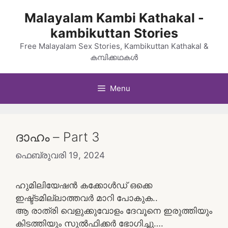
Skip
Malayalam Kambi Kathakal -
to
kambikuttan Stories
content
Free Malayalam Sex Stories, Kambikuttan Kathakal &
കമ്പിക്കഥകൾ
Menu
ദാഹം – Part 3
ഫെബ്രുവരി 19, 2024
ഹുമിലിയേഷൻ കക്കോൾഡ് ഒക്കെ
ഇഷ്ട്ടമില്ലാത്തവർ മാറി പോകുക..
ആ രാത്രി വെളുക്കുവോളം ദേവൂനെ ഇരുത്തിയും
കിടത്തിയും സുൽഫിക്കർ ഭോഗിച്ചു….