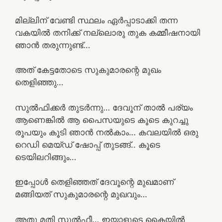
മില്ലിന് വേണ്ടി സ്ഥലം ഏർപ്പാടാക്കി തന്ന
വകയിൽ തനിക്ക് നല്ലൊരു തുക കമ്മീഷനായി
ഞാൻ തരുന്നുണ്ട്…
അത് കേട്ടതോടെ സുകുമാരന്റെ മുഖം
തെളിഞ്ഞു…
സുൽഫിക്കർ തുടർന്നു… ദേവൂന് താൽ പര്യം
ആണെങ്കിൽ ആ പൈസയുടെ കൂടെ കുറച്ചു
രൂപയും കൂടി ഞാൻ നൽകാം… കവലയിൽ ഒരു
റെഡി മെയ്ഡ് ഷോപ്പ് തുടങ്ങ്.. കൂടെ
ടെയിലറിങ്ങും…
ഇപ്പോൾ തെളിഞ്ഞത് ദേവൂന്റെ മുഖമാണ്
മങ്ങിയത് സുകുമാരന്റെ മുഖവും…
അതു മതി സുൽഫീ… ഇയാളുടെ കൈയിൽ