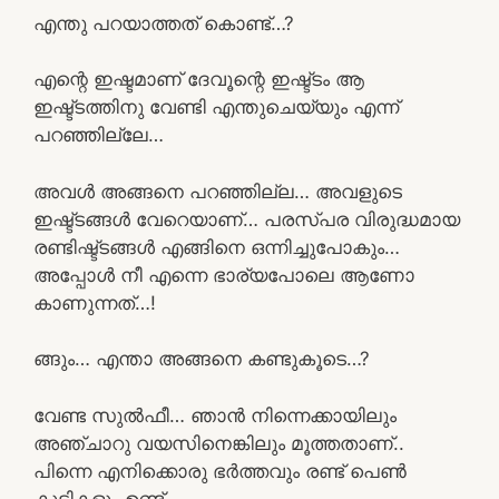
എന്തു പറയാത്തത് കൊണ്ട്…?
എന്റെ ഇഷ്ടമാണ് ദേവൂന്റെ ഇഷ്ട്ടം ആ
ഇഷ്ട്ടത്തിനു വേണ്ടി എന്തുചെയ്യും എന്ന്
പറഞ്ഞില്ലേ…
അവൾ അങ്ങനെ പറഞ്ഞില്ല… അവളുടെ
ഇഷ്ട്ടങ്ങൾ വേറെയാണ്… പരസ്പര വിരുദ്ധമായ
രണ്ടിഷ്ട്ടങ്ങൾ എങ്ങിനെ ഒന്നിച്ചുപോകും…
അപ്പോൾ നീ എന്നെ ഭാര്യപോലെ ആണോ
കാണുന്നത്…!
ങ്ങും… എന്താ അങ്ങനെ കണ്ടുകൂടെ…?
വേണ്ട സുൽഫീ… ഞാൻ നിന്നെക്കായിലും
അഞ്ചാറു വയസിനെങ്കിലും മൂത്തതാണ്..
പിന്നെ എനിക്കൊരു ഭർത്തവും രണ്ട് പെൺ
കുട്ടികളും ഉണ്ട്…