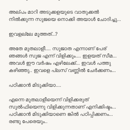
അല്പം മാറി അടുക്കളയുടെ വാതുക്കൽ
നിൽക്കുന്ന സുജയെ നൊക്കി അയാൾ ചോദിച്ചു…
ഇവളല്ലേ മൂത്തത്…?
അതേ മുതലാളീ…. സുജാത എന്നാണ് പേര്
ഞങ്ങൾ സുജ എന്ന് വിളിക്കും…. ഇളയത് സീമ…
അവൾ ഈ വർഷം എഴിലേക്ക്… ഇവൾ പത്തു
കഴിഞ്ഞു.. ഇവളെ പ്ലസ്‌ വണ്ണിൽ ചേർക്കണം…
പഠിക്കാൻ മിടുക്കിയാ….
എന്നെ മുതലാളീയെന്ന് വിളിക്കരുത്
സുൽഫിയെന്നു വിളിക്കുന്നതാണ് എനിക്കിഷ്ടം…
പഠിക്കാൻ മിടുക്കിയാണെ ങ്കിൽ പഠിപ്പിക്കണം…
രണ്ടു പേരെയും..