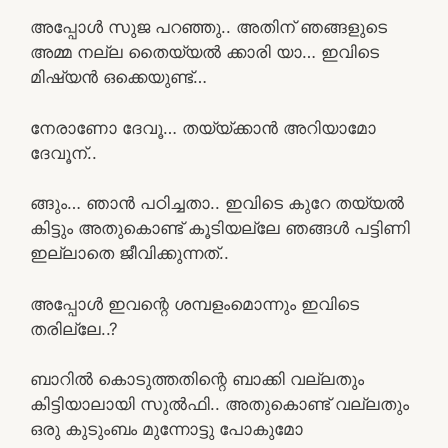
അപ്പോൾ സുജ പറഞ്ഞു.. അതിന് ഞങ്ങളുടെ
അമ്മ നല്ല തൈയ്യൽ ക്കാരി യാ… ഇവിടെ
മിഷ്യൻ ഒക്കെയുണ്ട്…
നേരാണോ ദേവൂ… തയ്യ്ക്കാൻ അറിയാമോ
ദേവൂന്..
ങ്ങും… ഞാൻ പഠിച്ചതാ.. ഇവിടെ കുറേ തയ്യൽ
കിട്ടും അതുകൊണ്ട് കൂടിയല്ലേ ഞങ്ങൾ പട്ടിണി
ഇല്ലാതെ ജീവിക്കുന്നത്..
അപ്പോൾ ഇവന്റെ ശമ്പളംമൊന്നും ഇവിടെ
തരില്ലേ..?
ബാറിൽ കൊടുത്തതിന്റെ ബാക്കി വല്ലതും
കിട്ടിയാലായി സുൽഫി.. അതുകൊണ്ട് വല്ലതും
ഒരു കുടുംബം മുന്നോട്ടു പോകുമോ