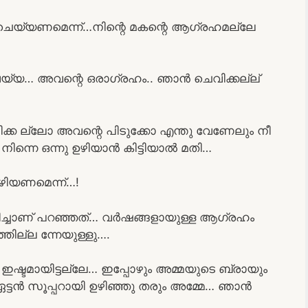
് ചെയ്യണമെന്ന്…നിന്റെ മകന്റെ ആഗ്രഹമല്ലേ
യ്യ… അവന്റെ ഒരാഗ്രഹം.. ഞാൻ ചെവിക്കല്ല്
 ല്ലോ അവന്റെ പിടുക്കോ എന്തു വേണേലും നീ
 നിന്നെ ഒന്നു ഉഴിയാൻ കിട്ടിയാൽ മതി…
ിയണമെന്ന്…!
ിച്ചാണ് പറഞ്ഞത്… വർഷങ്ങളായുള്ള ആഗ്രഹം
ില്ല ന്നേയുള്ളു….
ഷ്ടമായിട്ടല്ലേ… ഇപ്പോഴും അമ്മയുടെ ബ്രായും
 ഏട്ടൻ സൂപ്പറായി ഉഴിഞ്ഞു തരും അമ്മേ… ഞാൻ