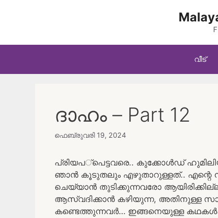
Skip
Malaya
to
content
F
വീട്
ദാഹം – Part 12
ഫെബ്രുവരി 19, 2024
പ്രിയപ്പെട്ടവരെ.. കുക്കോൾഡ് ഹുമിലി
ഞാൻ കൂടുതലും എഴുതാറുള്ളത്.. എന്റ
ചെയ്യാൻ തുടിക്കുന്നവരോ ആയിരിക്ക
ആസ്വദിക്കാൻ കഴിയുന്ന, അതിനുള്ള 
കണ്ടെത്തുന്നവർ… ഇങ്ങനെയുള്ള കഥകൾക്