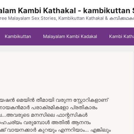
lam Kambi Kathakal - kambikuttan 
ree Malayalam Sex Stories, Kambikuttan Kathakal & കമ്പിക്കഥ
Kambikuttan
Malayalam Kambi Kadakal
Kambi Kath
യഷൻ മെയിൻ തീമായി വരുന്ന സ്റ്റോറികളാണ്
െ നായകൻമാർ പരാക്രമികളോ പ്രതികാരം
ില്ല…അവരുടെ മനസിലെ ഫാന്റസികൾ
സാഹചര്യം വരുമ്പോൾ അതിൽ ആനന്ദം
ക് വായനക്കാർ കുറയും എന്നറിയാം… എങ്കിലും