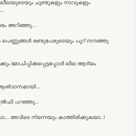
ം ലീലയുടെയും ചുണ്ടുകളും നാവുകളും
ു…
്പരം അറിഞ്ഞു…
 പെണ്ണുങ്ങൾ രണ്ടുപേരുടെയും പൂറ് നനഞ്ഞു
ും മോചിപ്പിക്കപ്പെട്ടപ്പോൾ ലീല ആദ്യം
് ആശ്വാസമായി…
ച സുൽഫി പറഞ്ഞു…
ാ… അവിടെ നിന്നെയും കാത്തിരിക്കുകയാ..!