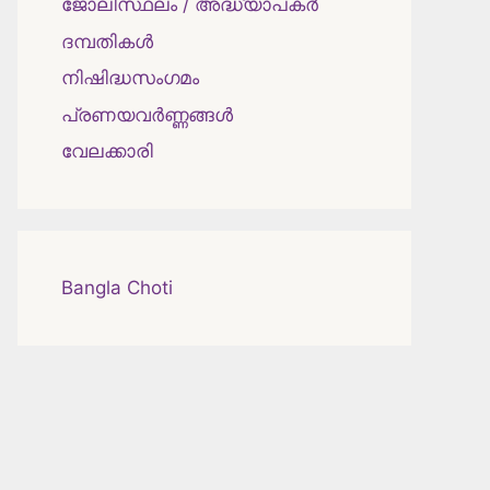
ജോലിസ്ഥലം / അദ്ധ്യാപകർ
ദമ്പതികള്‍
നിഷിദ്ധസംഗമം
പ്രണയവർണ്ണങ്ങൾ
വേലക്കാരി
Bangla Choti