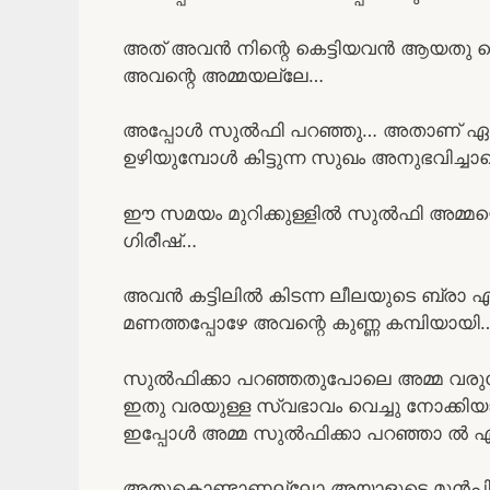
അത് അവൻ നിന്റെ കെട്ടിയവൻ ആയതു
അവന്റെ അമ്മയല്ലേ…
അപ്പോൾ സുൽഫി പറഞ്ഞു… അതാണ് ഏറ്റവ
ഉഴിയുമ്പോൾ കിട്ടുന്ന സുഖം അനുഭവിച്ചാല
ഈ സമയം മുറിക്കുള്ളിൽ സുൽഫി അമ്മയെയും
ഗിരീഷ്…
അവൻ കട്ടിലിൽ കിടന്ന ലീലയുടെ ബ്രാ എട
മണത്തപ്പോഴേ അവന്റെ കുണ്ണ കമ്പിയായി
സുൽഫിക്കാ പറഞ്ഞതുപോലെ അമ്മ വരുമോ
ഇതു വരയുള്ള സ്വഭാവം വെച്ചു നോക്ക
ഇപ്പോൾ അമ്മ സുൽഫിക്കാ പറഞ്ഞാ ൽ എ
അതുകൊണ്ടാണല്ലോ അയാളുടെ മുൻപിൽ