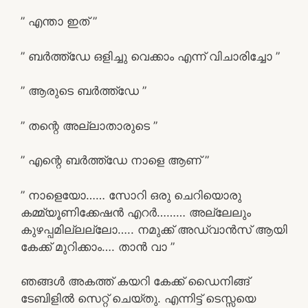
” എന്താ ഇത്‌ ”
” ബർത്ത്ഡേ ഒളിച്ചു വെക്കാം എന്ന് വിചാരിച്ചോ ”
” ആരുടെ ബർത്ത്ഡേ ”
” തന്റെ അല്ലാതാരുടെ ”
” എന്റെ ബർത്ത്ഡേ നാളെ ആണ്‌ ”
” നാളെയോ…… സോറി ഒരു ചെറിയൊരു
കമ്മ്യൂണിക്കേഷൻ എറർ……… അല്ലേലും
കുഴപ്പമില്ലല്ലോ….. നമുക്ക് അഡ്വാൻസ് ആയി
കേക്ക് മുറിക്കാം…. താൻ വാ ”
ഞങ്ങൾ അകത്ത് കയറി കേക്ക് ഡൈനിങ്ങ്
ടേബിളിൽ സെറ്റ് ചെയ്‌തു. എന്നിട്ട് ടെസ്സയെ