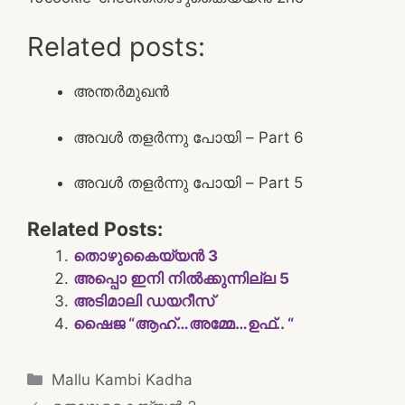
Related posts:
അന്തർമുഖൻ
അവൾ തളർന്നു പോയി – Part 6
അവൾ തളർന്നു പോയി – Part 5
Related Posts:
തൊഴുകൈയ്യൻ 3
അപ്പൊ ഇനി നില്‍ക്കുന്നില്ല 5
അടിമാലി ഡയറീസ്
ഷൈജ “ആഹ്…അമ്മേ…ഉഫ്.. “
Categories
Mallu Kambi Kadha
Post