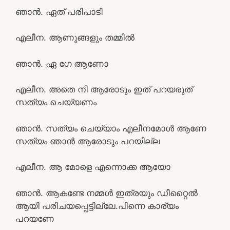
ഞാൻ. ഏത് പരിപാടി
എലീന. ആണുങ്ങളും തമ്മിൽ
ഞാൻ. ഏ ഗേ ആണോ
എലീന. അതെ നീ ആരോടും ഇത് പറയരുത്
സത്യം ചെയ്യണം
ഞാൻ. സത്യം ചെയ്യാം എലീനമോൾ ആണേ
സത്യം ഞാൻ ആരോടും പറയില്ല
എലീന. ആ മോളെ എന്നൊക്ക ആയോ
ഞാൻ. ആകണ്ടേ നമ്മൾ ഇത്രയും ഡീറ്റൈൽ
ആയി പരിചയപ്പെട്ടില്ലേ.പിന്നെ കാര്യം
പറയണേ