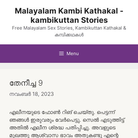
Skip
Malayalam Kambi Kathakal -
to
kambikuttan Stories
content
Free Malayalam Sex Stories, Kambikuttan Kathakal &
കമ്പിക്കഥകൾ
Menu
തേനീച്ച 9
നവംബർ 18, 2023
എലീനയുടെ ഫോൺ റിങ് ചെയ്‌തു. പെട്ടന്ന്
ഞങ്ങൾ ഇരുവരും വേർപെട്ടു. സെൽ എടുത്തിട്ട്
അതിൽ എലീന ശ്രദ്ധ പതിപ്പിച്ചു. അവളുടെ
മുഖത്തു ആശ്വാസ ഭാവം അതുകണ്ടു എന്റെ