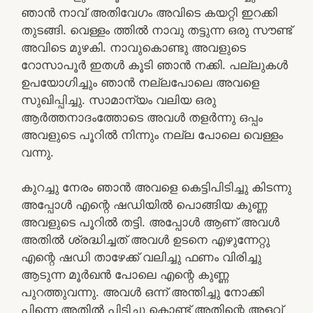
ഞാൻ നാവ് അതിവേഗം അവിടെ കയറ്റി ഇറക്കി
തുടങ്ങി. വെള്ളം ത്തിൽ നാവു തട്ടുന്ന ഒരു സൗണ്ട്
അവിടെ മുഴകി. നാവുകൊണ്ടു അവളുടെ
റോസാപൂർ ഇതൾ കൂടി ഞാൻ നക്കി. പല്ലുകൾ
ഉപയോഗിച്ചും ഞാൻ നല്ലപോലെ അവളെ
സുഖിപ്പിച്ചു. സാമാന്യം വലിയ ഒരു
ആർത്തനാദംത്തോടെ അവൾ തളർന്നു ഒപ്പം
അവളുടെ പൂറിൽ നിന്നും നല്ല പോലെ വെള്ളം
വന്നു.
കുറച്ചു നേരം ഞാൻ അവളെ കെട്ടിപിടിച്ചു കിടന്നു
അപ്പോൾ എന്റെ ഷഡിയിൽ പൊങ്ങിയ കുണ്ണ
അവളുടെ പൂറിൽ തട്ടി. അപ്പോൾ ആണ് അവൾ
അതിൽ ശ്രദ്ധിച്ചത് അവൾ ഉടനെ എഴുന്നേറ്റു
എന്റെ ഷഡി താഴേക്ക് വലിച്ചു ഫണം വിരിച്ചു
ആടുന്ന മൂർഖൻ പോലെ എന്റെ കുണ്ണ
പുറത്തുവന്നു. അവൾ ഒന്ന് അന്തിച്ചു നോക്കി
പിന്നെ അതിൽ പിടിച്ചു കൊണ്ട് അതിന്റെ അളവ്