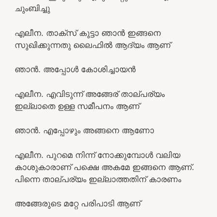
ചുംബിച്ചു
എലീന. താക്സ് കുട്ടാ ഞാൻ ഇങ്ങനെ
സുഖിക്കുന്നതു ലൈഫിൽ ആദ്യം ആണ്
ഞാൻ. അപ്പോൾ കോശിച്ചായൻ
എലീന. എവിടുന്ന് അങ്ങേര് താല്പര്യം
ഇല്ലാതെ ഉള്ള സമീപനം ആണ്
ഞാൻ. എപ്പോഴും അങ്ങനെ ആണോ
എലീന. പുറമെ നിന്ന് നോക്കുമ്പോൾ വലിയ
കാശുകാരാണ് പക്ഷെ അകമേ ഇങ്ങനെ ആണ്.
പിന്നെ താല്പര്യം ഇല്ലാത്തതിന് കാരണം
അങ്ങേരുടെ മറ്റേ പരിപാടി ആണ്