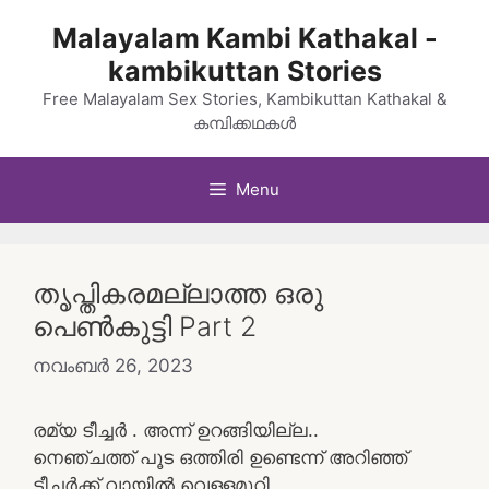
Skip
Malayalam Kambi Kathakal -
to
kambikuttan Stories
content
Free Malayalam Sex Stories, Kambikuttan Kathakal &
കമ്പിക്കഥകൾ
Menu
തൃപ്തികരമല്ലാത്ത ഒരു
പെൺകുട്ടി Part 2
നവംബർ 26, 2023
രമ്യ ടീച്ചർ . അന്ന് ഉറങ്ങിയില്ല..
നെഞ്ചത്ത് പൂട ഒത്തിരി ഉണ്ടെന്ന് അറിഞ്ഞ്
ടീച്ചർക്ക് വായിൽ വെള്ളമൂറി….