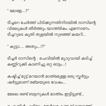
” മോളേ….?”
ടീച്ചറെ ചേർത്ത് പിടിക്കുന്നതിനിടയിൽ ദാസിന്റെ
വിരലുകൾ തീർത്തും യാന്ത്രികം എന്നോണം
ടീച്ചറുടെ കൂതി തുളയിൽ നുഴഞ്ഞ് കയറി…
” കുട്ടാ…. അതും…!?”
ടീച്ചർ ദാസിന്റെ . ചെവിയിൽ മൃദുവായി കടിച്ച്
കണ്ണിറുക്കി കാണിച്ചു ഒറ്റ ഓട്ടം…!
കഷ്ടിച്ച് മുട്ട് മറയാൻ മാത്രമുള്ള ഒരു സ്കർട്ടും
ഷർട്ടുമാണ് രമ്യയുടെ വേഷം…
മേലെ രണ്ട് ബട്ടനുകൾ മാത്രം ഇട്ടിട്ടുണ്ട്…
പൊക്കിൾ ചുഴിയും നേർവര കണക്ക് വയറ്റത്ത്