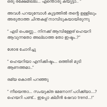
ഒരു രക്ഷേമില്ല… എന്തൊരു ക്യൂട്ടാ.. ”
അവൾ പറയുമ്പോൾ കൂട്ടത്തിൽ തന്റെ ഉള്ളിലും
അരുതാത്ത ചിന്തകള് നാമ്പിടുകയായിരുന്നു
” എടി പെണ്ണേ… നിനക്ക് ആമ്പിള്ളേര് ഹെയറി
ആവുന്നതോ അല്ലാത്ത തോ ഇഷ്ടം..?”
ശോഭ ചോദിച്ചു
” ഹെയറിയാ എനിക്കിഷ്ടം… ഒത്തിരി മുടി
ആണത്തമാ..”
രമ്യ കൊതി പറഞ്ഞു
” നീയെന്താ… സംയുക്ത മേനോന് പഠിക്ക്യാ….?
ഹെയറി പണ്ട്… ഇപ്പോ ക്ലീൻ ഷേവാ trend…!”