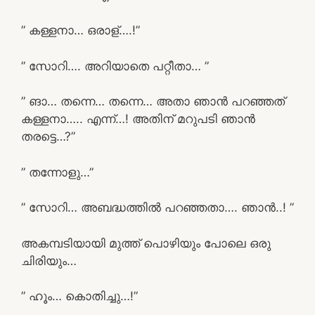
” കള്ളനാ… ഒരാള്….!”
” സോറി…. അറിയാതെ പറ്റീതാ… ”
” ങാ… തന്നെ… തന്നെ… അതാ ഞാൻ പറഞ്ഞത്
കള്ളനാ….. എന്ന്…! അതിന് മറുപടി ഞാൻ
തരട്ടെ…?”
” തന്നോളു…”
” സോറി… അബദ്ധത്തിൽ പറഞ്ഞതാ…. ഞാൻ..! ”
അകമ്പടിയായി മുത്ത് പൊഴിയും പോലെ ഒരു
ചിരിയും…
” ഹൂം… കൊതിച്ചു…!”