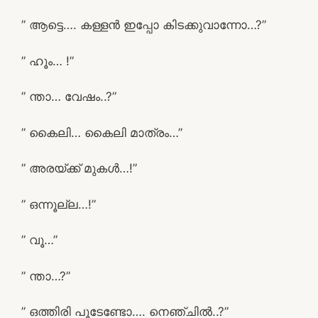
” ആട്ടെ…. കള്ളൻ ഇപ്പോ കിടക്കുവാന്നോ…?”
” ഹൂം… !”
” ന്താ… വേഷം..?”
” കൈലി… കൈലി മാത്രം…”
” അരയ്ക്ക് മുകൾ…!”
” ഒന്നൂല്ല…!”
” വൂ…”
” ന്താ…?”
” ഒത്തിരി പൂടേണ്ടോ…. നെഞ്ചിൽ..?”