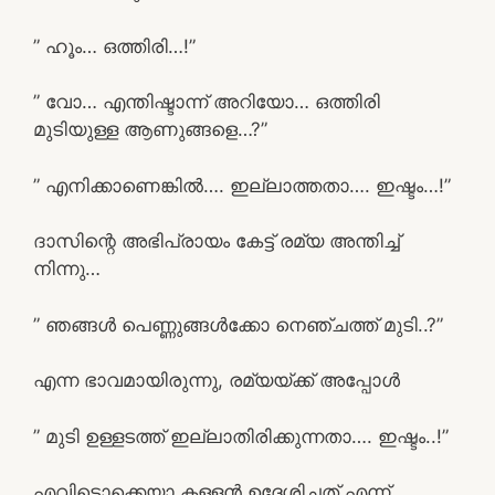
” ഹൂം… ഒത്തിരി…!”
” വോ… എന്തിഷ്ടാന്ന് അറിയോ… ഒത്തിരി
മുടിയുള്ള ആണുങ്ങളെ…?”
” എനിക്കാണെങ്കിൽ…. ഇല്ലാത്തതാ…. ഇഷ്ടം…!”
ദാസിന്റെ അഭിപ്രായം കേട്ട് രമ്യ അന്തിച്ച്
നിന്നു…
” ഞങ്ങൾ പെണ്ണുങ്ങൾക്കോ നെഞ്ചത്ത് മുടി..?”
എന്ന ഭാവമായിരുന്നു, രമ്യയ്ക്ക് അപ്പോൾ
” മുടി ഉള്ളടത്ത് ഇല്ലാതിരിക്കുന്നതാ…. ഇഷ്ടം..!”
എവിടൊക്കെയാ കള്ളൻ ഉദ്ദേശിച്ചത് എന്ന്