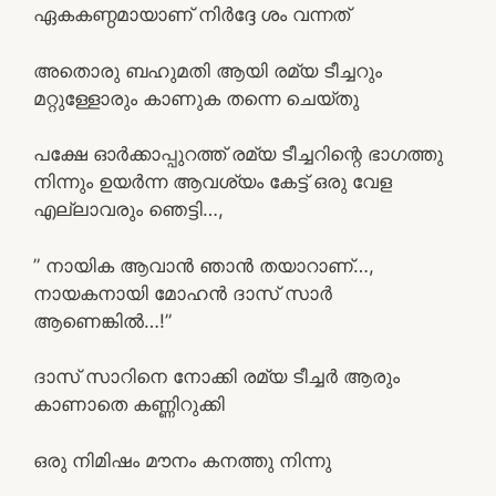
ഏകകണ്ഠമായാണ് നിർദ്ദേ ശം വന്നത്
അതൊരു ബഹുമതി ആയി രമ്യ ടീച്ചറും
മറ്റുള്ളോരും കാണുക തന്നെ ചെയ്തു
പക്ഷേ ഓർക്കാപ്പുറത്ത് രമ്യ ടീച്ചറിന്റെ ഭാഗത്തു
നിന്നും ഉയർന്ന ആവശ്യം കേട്ട് ഒരു വേള
എല്ലാവരും ഞെട്ടി…,
” നായിക ആവാൻ ഞാൻ തയാറാണ്…,
നായകനായി മോഹൻ ദാസ് സാർ
ആണെങ്കിൽ…!”
ദാസ് സാറിനെ നോക്കി രമ്യ ടീച്ചർ ആരും
കാണാതെ കണ്ണിറുക്കി
ഒരു നിമിഷം മൗനം കനത്തു നിന്നു