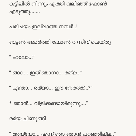
കട്ടിലിൽ നിന്നും എത്തി വലിഞ്ഞ് ഫോൺ
എടുത്തു…….
പരിചയം ഇല്ലാത്ത നമ്പർ..!
ബട്ടൺ അമർത്തി ഫോൺ റ സിവ് ചെയ്തു
” ഹലോ…”
” ങ്ങാ…. ഇത് ഞാനാ… രമ്യ…”
” എന്താ… രമ്യാ… ഈ നേരത്ത്…?”
* ഞാൻ… വിളിക്കണ്ടായിരുന്നു….”
രമ്യ ചിണുങ്ങി
” അയ്യോ… എന്ന് ഞാ ഞാൻ പറഞ്ഞില്ല..”