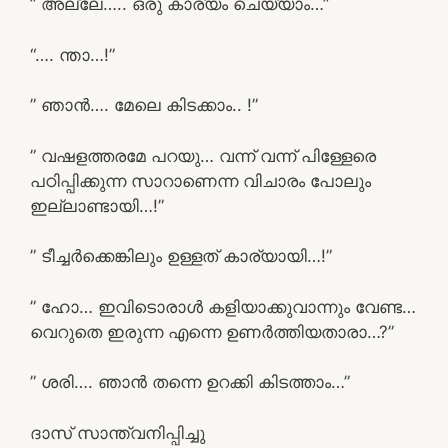
” അല്ലേ….. ഒരു കാര്യം ചെയ്യാം…”
“…. ന്താ…!”
” ഞാൻ…. മേലെ കിടക്കാം.. !”
” വഷളത്തരമേ പറയു… വന്ന് വന്ന് പിള്ളേരെ
പഠിപ്പിക്കുന്ന സാറാണെന്ന വിചാരം പോലും
ഇല്ലാണ്ടായി…!”
” ടീച്ചർക്കെങ്കിലും ഉള്ളത് കാര്യായി…!”
” ഹോ… ഇവിടൊരാൾ കളിയാക്കുവാന്നും വേണ്ട…
വെറുതെ ഇരുന്ന എന്നെ ഉണർത്തിയതാരാ…?”
” ശരി…. ഞാൻ തന്നെ ഉറക്കി കിടത്താം…”
ദാസ് സാന്ത്വനിപ്പിച്ചു