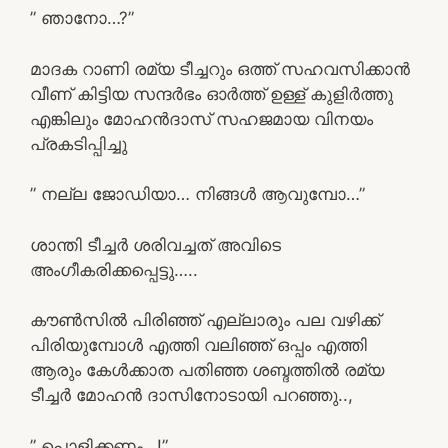
” ഞാനോ…?”
മാദക റാണി രമ്യ ടീച്ചറും ഒത്ത് സഹവസിക്കാൻ
വീണ് കിട്ടിയ സന്ദർഭം ഓർത്ത് ഉള്ള് കുളിർത്തു
എങ്കിലും മോഹൻദാസ് സഹജമായ വിനയം
പ്രകടിപ്പിച്ചു
” നല്ല ജോഡിയാ… നിങ്ങൾ ആവുമ്പോ…”
ശാന്തി ടീച്ചർ ശരിവച്ചത് അവിടെ
അംഗീകരിക്കപ്പെട്ടു…..
കൗൺസിൽ പിരിഞ്ഞ് എല്ലാരും പല വഴിക്ക്
പിരിയുമ്പോൾ എത്തി വലിഞ്ഞ് ഒപ്പം എത്തി
ആരും കേൾക്കാത പതിഞ്ഞ ശബ്ദത്തിൽ രമ്യ
ടീച്ചർ മോഹൻ ദാസിനോടായി പറഞ്ഞു..,
” പൊളിക്കണം…!”