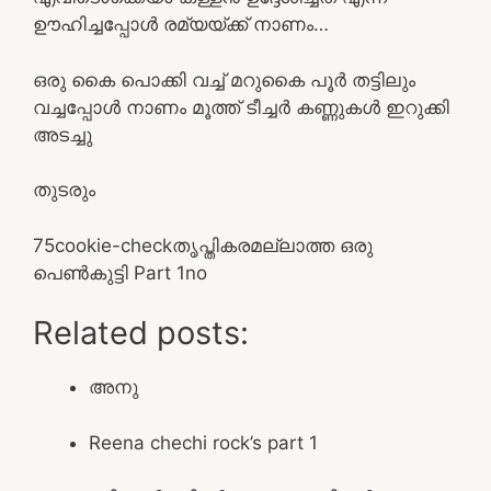
ഊഹിച്ചപ്പോൾ രമ്യയ്ക്ക് നാണം…
ഒരു കൈ പൊക്കി വച്ച് മറുകൈ പൂർ തട്ടിലും
വച്ചപ്പോൾ നാണം മൂത്ത് ടീച്ചർ കണ്ണുകൾ ഇറുക്കി
അടച്ചു
തുടരും
7
5
cookie-check
തൃപ്തികരമല്ലാത്ത ഒരു
പെൺകുട്ടി Part 1
no
Related posts:
അനു
Reena chechi rock’s part 1