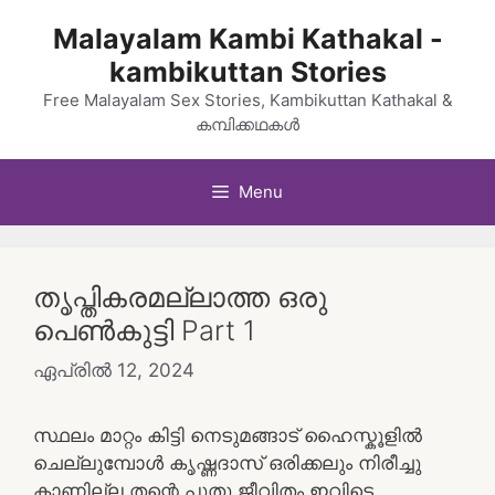
Skip
Malayalam Kambi Kathakal -
to
kambikuttan Stories
content
Free Malayalam Sex Stories, Kambikuttan Kathakal &
കമ്പിക്കഥകൾ
Menu
തൃപ്തികരമല്ലാത്ത ഒരു
പെൺകുട്ടി Part 1
ഏപ്രിൽ 12, 2024
സ്ഥലം മാറ്റം കിട്ടി നെടുമങ്ങാട് ഹൈസ്കൂളിൽ
ചെല്ലുമ്പോൾ കൃഷ്ണദാസ് ഒരിക്കലും നിരീച്ചു
കാണില്ല തന്റെ പുതു ജീവിതം ഇവിടെ