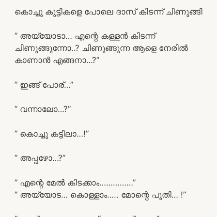
കൊച്ചു കുട്ടികളെ പോലെ ദാസ് കിടന്ന് ചിണുങ്ങി
” അയ്യോടാ… എന്റെ കള്ളൻ കിടന്ന്
ചിണുങ്ങുന്നോ..? ചിണുങ്ങുന്ന ആളെ നേരിൽ
കാണാൻ എങ്ങനാ…?”
” ഇങ്ങ് പോര്…”
” വന്നാലോ…?”
” കൊച്ചു കട്ടിലാ…!”
” അപ്പഴോ…?”
” എന്റെ മേൽ കിടക്കാം……………”
” അയ്യോട… കൊള്ളാം….. മോന്റെ പൂതി… !”