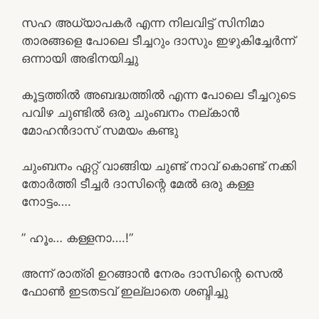
സഹ അധ്യാപകർ എന്ന നിലവിട്ട് സിനിമാ
താരങ്ങളെ പോലെ ടീച്ചറും ദാസും ഇഴുകിച്ചേർന്ന്
ഒന്നായി അഭിനയിച്ചു
കൂട്ടത്തിൽ അബദ്ധത്തിൽ എന്ന പോലെ ടീച്ചറുടെ
പവിഴ ചുണ്ടിൽ ഒരു ചുംബനം നല്കാൻ
മോഹൻദാസ് സമയം കണ്ടു
ചുംബനം ഏറ്റ് വാങ്ങിയ ചുണ്ട് നാവ് കൊണ്ട് നക്കി
തോർത്തി ടീച്ചർ ദാസിന്റെ മേൽ ഒരു കള്ള
നോട്ടം….
” ഹൂം… കള്ളനാ….!”
അന്ന് രാത്രി ഉറങ്ങാൻ നേരം ദാസിന്റെ സെൽ
ഫോൺ ഇടതടവ് ഇല്ലാതെ ശബ്ദിച്ചു