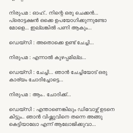
നിരുപമ : ഓഹ്.. നിന്റെ ഒരു ചെക്കൻ…
പ്രൊട്ടക്ഷൻ ഒക്കെ ഉപയോഗിക്കുന്നുണ്ടോ
മോളെ… ഇല്ലങ്കിൽ പണി ആകും…
ഡെയ്‌സി : അതൊക്കെ ഉണ്ട് ചേച്ചി…
നിരുപമ : എന്നാൽ കുഴപ്പമില്ല…
ഡെയ്‌സി : ചേച്ചി… ഞാൻ ചേച്ചിയോട് ഒരു
കാര്യം ചോദിച്ചോട്ടെ…
നിരുപമ : ആം.. ചോദിക്ക്…
ഡെയ്‌സി : എന്താണെങ്കിലും ഡിവോഴ്സ് ഉടനെ
കിട്ടും.. ഞാൻ വിഷ്ണുവിനെ തന്നെ അങ്ങു
കെട്ടിയാലോ എന്ന് ആലോജിക്കുവാ…