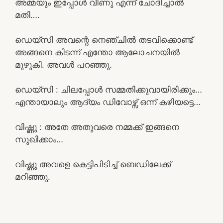
അമ്മയും ഇപ്പോൾ വീണു എന്ന് ചോദിച്ചാൽ
മതി….
ഡെയ്‌സി അവന്റെ നെഞ്ചിൽ തടവിക്കൊണ്ട്
അങ്ങനെ കിടന്ന് എന്തോ ആലോചനയിൽ
മുഴുകി. അവൾ പറഞ്ഞു.
ഡെയ്‌സി : ചിലപ്പോൾ സമ്മതിക്കുവായിരിക്കും…
എന്തായാലും ആദ്യം ഡിവോഴ്സ് ഒന്ന് കഴിയട്ടെ…
വിഷ്ണു : അതേ അതുവരെ നമ്മക്ക് ഇങ്ങനെ
സുഖിക്കാം…
വിഷ്ണു അവളെ കെട്ടിപിടിച്ച് ബെഡിലേക്ക്
മറിഞ്ഞു.