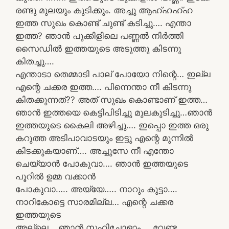
രണ്ടു മുലയും കുടിക്കും. അച്ചു ആഹ്ഹഹ്ഹ
ഇത്ത സുഖം കൊണ്ട് ചുണ്ട് കടിച്ചു…. എന്താ
ഇത്ത? ഞാൻ പുക്കിളിലെ പണ്ണൽ നിർത്തി
സൈഡിൽ ഇത്തയുടെ അടുത്തു കിടന്നു
കിതച്ചു….
എന്താടാ തെമ്മാടി പാല് പോയോ നിന്റെ… ഇല്ല
എന്റെ ചക്കര ഇത്ത…. പിന്നെന്താ നീ കിടന്നു
കിതക്കുന്നത്?? അത് സുഖം കൊണ്ടാണ് ഇത്ത…
ഞാൻ ഇത്തയെ കെട്ടിപിടിച്ചു മുലകുടിച്ചു…ഞാൻ
ഇത്തയുടെ കൈലി അഴിച്ചു…. ഇപ്പൊ ഇത്ത ഒരു
കറുത്ത അടിപാവാടയും ഇട്ടു എന്റെ മുന്നിൽ
കിടക്കുകയാണ്…. അച്ചുസേ നീ എന്തോ
ചെയ്യാൻ പോകുവാ…. ഞാൻ ഇത്തയുടെ
പൂറിൽ ഉമ്മ വക്കാൻ
പോകുവാ….. അയ്യേ….. നാറും കുട്ടാ….
നാറികോട്ടെ സാരമില്ല… എന്റെ ചക്കര
ഇത്തയുടെ
അല്ലെ… ഞാൻ സഹിച്ചോളാം…. വേണ്ട