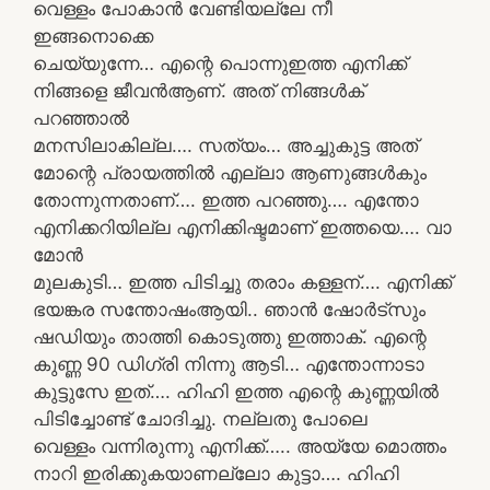
വെള്ളം പോകാൻ വേണ്ടിയല്ലേ നീ
ഇങ്ങനൊക്കെ
ചെയ്യുന്നേ… എന്റെ പൊന്നുഇത്ത എനിക്ക്
നിങ്ങളെ ജീവൻആണ്. അത് നിങ്ങൾക്
പറഞ്ഞാൽ
മനസിലാകില്ല…. സത്യം… അച്ചുകുട്ട അത്
മോന്റെ പ്രായത്തിൽ എല്ലാ ആണുങ്ങൾകും
തോന്നുന്നതാണ്…. ഇത്ത പറഞ്ഞു…. എന്തോ
എനിക്കറിയില്ല എനിക്കിഷ്ടമാണ് ഇത്തയെ…. വാ
മോൻ
മുലകുടി… ഇത്ത പിടിച്ചു തരാം കള്ളന്…. എനിക്ക്
ഭയങ്കര സന്തോഷംആയി.. ഞാൻ ഷോർട്സും
ഷഡിയും താത്തി കൊടുത്തു ഇത്താക്. എന്റെ
കുണ്ണ 90 ഡിഗ്രി നിന്നു ആടി… എന്തോന്നാടാ
കുട്ടുസേ ഇത്…. ഹിഹി ഇത്ത എന്റെ കുണ്ണയിൽ
പിടിച്ചോണ്ട് ചോദിച്ചു. നല്ലതു പോലെ
വെള്ളം വന്നിരുന്നു എനിക്ക്….. അയ്യേ മൊത്തം
നാറി ഇരിക്കുകയാണല്ലോ കുട്ടാ…. ഹിഹി