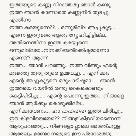
ഇത്തയുടെ കണ്ണു നിറഞ്ഞതു ഞാൻ കണ്ടു..
ഇത്ത ഞാൻ കാണാതെ കണ്ണുനീർ തുടച്ചു.
എന്തിനാ
ഇത്ത കരയുന്നെ??… ഒന്നുമില്ല അച്ചുകുട്ട…
എന്നെ ഇതുവരെ ആരും സ്നേഹിച്ചിട്ടില്ല..
അതിനെന്തിനാ ഇത്ത കരയുന്നെ…
ഒന്നുമില്ലടാ..നിനക്ക് അത്രക്കിഷ്ടമാണോ
എന്നെ?? ആണ്
ഇത്ത… ഞാൻ പറഞ്ഞു.. ഇത്ത വീണ്ടും എന്റെ
മുഖത്തു തുരു തുരെ ഉമ്മവച്ചു…. എനിക്കും
എന്റെ അച്ചുകുട്ടനെ ഒരുപാടിഷ്ടമാ….. ഞാൻ
ഇത്തയെ വയറിൽ രണ്ടു കൈകൊണ്ടും
കെട്ടിപിടിച്ചു….. എന്റെ പൊന്നു ഇത്ത… നിങ്ങളെ
ഞാൻ ആർക്കും കൊടുക്കില്ല..
എനിക്കുവേണം… ഹാ ഹഹഹഹ ഇത്ത ചിരിച്ചു…
ഈ കിളവിയെയോ?? നിങ്ങള് കിളവിയാണെന്ന്
ആരുപറഞ്ഞു…. നിങ്ങളെപ്പോലെ മൊഞ്ചുള്ള
ആരേലും ഉണ്ടോ നമ്മുടെ ഈ പ്രദേശത്തു.