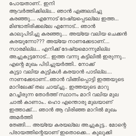
പോയതാണ്.. ഇനി
ആവർത്തിക്കില്ല… ഞാൻ ഏങ്ങലടിച്ചു
കരഞ്ഞു…. എന്നോട് ദേഷ്യപ്പെടല്ലേ ഇത്ത…
മിണ്ടാതിരിക്കല്ലേ എന്നോട്… ഞാൻ
കാലുപിടിച്ചു കരഞ്ഞു…. അയ്യേ വലിയ ചെക്കൻ
കരയുന്നോ??? അയ്യേ നാണക്കേടാണ്….
സാരമില്ല… എനിക്ക് ദേഷ്യമൊന്നുമില്ല
അച്ചുകുട്ടനോട്… ഇത്ത വന്നു കട്ടിലിൽ ഇരുന്നു…
എന്റെ മുഖം പിടിച്ചുയർത്തി.. നോക്ക്
കുട്ടാ വലിയ കുട്ടികൾ കരയാൻ പാടില്ല….
നാണക്കേടാണ്…ഞാൻ വിങ്ങിപ്പൊട്ടി ഇത്തയുടെ
മാറിലേക്ക് തല ചായ്ച്ചു.. ഇത്തയുടെ മാറു
മറച്ചിരുന്ന തോർത്ത്‌ സ്ഥാനം മാറി വലിയ മുല
ചാൽ കാണാം.. ഹൊ എന്തൊരു മുലയാണ്
ഇത്താക്ക്…. ഞാൻ ആ വിരിഞ്ഞ മാറിൽ മുഖം
അമർത്തി
തേങ്ങി…. അയ്യേ കരയല്ലേ അച്ചുകുട്ട.. മോന്റെ
പ്രായത്തിന്റെയാണ് ഇതൊക്കെ… കുലുക്കി