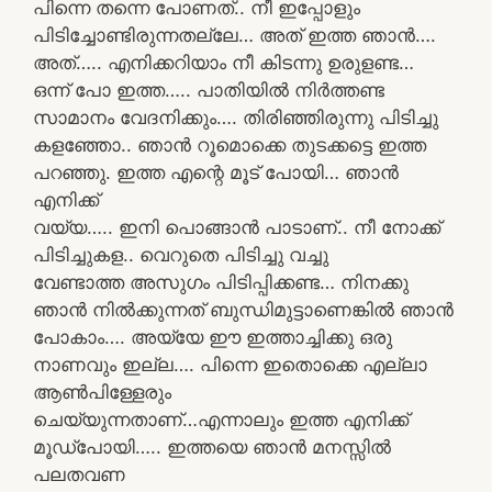
പിന്നെ തന്നെ പോണത്.. നീ ഇപ്പോളും
പിടിച്ചോണ്ടിരുന്നതല്ലേ… അത് ഇത്ത ഞാൻ….
അത്….. എനിക്കറിയാം നീ കിടന്നു ഉരുളണ്ട…
ഒന്ന് പോ ഇത്ത….. പാതിയിൽ നിർത്തണ്ട
സാമാനം വേദനിക്കും…. തിരിഞ്ഞിരുന്നു പിടിച്ചു
കളഞ്ഞോ.. ഞാൻ റൂമൊക്കെ തുടക്കട്ടെ ഇത്ത
പറഞ്ഞു. ഇത്ത എന്റെ മൂട് പോയി… ഞാൻ
എനിക്ക്
വയ്യ….. ഇനി പൊങ്ങാൻ പാടാണ്.. നീ നോക്ക്
പിടിച്ചുകള.. വെറുതെ പിടിച്ചു വച്ചു
വേണ്ടാത്ത അസുഗം പിടിപ്പിക്കണ്ട… നിനക്കു
ഞാൻ നിൽക്കുന്നത് ബുന്ധിമുട്ടാണെങ്കിൽ ഞാൻ
പോകാം…. അയ്യേ ഈ ഇത്താച്ചിക്കു ഒരു
നാണവും ഇല്ല…. പിന്നെ ഇതൊക്കെ എല്ലാ
ആൺപിള്ളേരും
ചെയ്യുന്നതാണ്…എന്നാലും ഇത്ത എനിക്ക്
മൂഡ്‌പോയി….. ഇത്തയെ ഞാൻ മനസ്സിൽ
പലതവണ