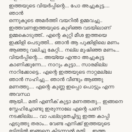
ഇത്തയുടെ വിയർപ്പിന്റെ… പോ അച്ചുകുട്ട….
ഞാൻ
ഒന്നുകൂടെ അമർത്തി വയറിൽ ഉമ്മവച്ചു..
ഇത്തവണഇത്തയുടെ കുഴിഞ്ഞ വടയിലാണ്
ഉമ്മകൊടുത്ത്.. എന്റെ കുറ്റി മീശ ഇത്തയെ
ഇക്കിളി പെടുത്തി… ഞാൻ ആ പുക്കിളിലെ മണം
ആഞ്ഞു വലിച്ചു കേറ്റി… നല്ല മുഷിഞ്ഞ മണം…
വിയർപ്പിന്റെ…. അയ്യേ എന്താ അച്ചുകുട്ട
കാണിക്കുന്നേ…. നാറും കുട്ടാ… സാരമില്ല
നാറിക്കോട്ടെ.. എന്റെ ഇത്തയുടെ നാറ്റമല്ലേ
ഞാൻ സഹിച്ചു… ഞാൻ വീണ്ടും ആഞ്ഞു
മണത്തു…. എന്റെ കുണ്ണ ഇപ്പൊ പൊട്ടും എന്ന
അവസ്ഥ
ആയി… മതി എണീക് കുട്ടാ മണത്തതു… ഇങ്ങനെ
സ്നേഹിച്ചോണ്ടു ഇരുന്നാലേ എന്റെ പണി
നടക്കില്ല…. വാ പല്ലുതേച്ചിട്ടു ഇത്ത കാപ്പി
എടുത്തു തരാം… വേണ്ട എനിക്ക് ഇത്തയുടെ
മടിയിൽ ഇങ്ങനെ കിടന്നാൽ മതി…. ഇത്ത