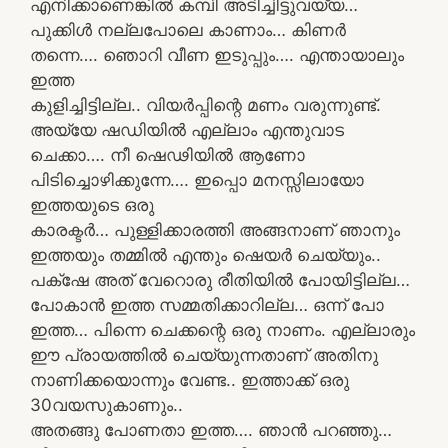
എനിക്കാണെങ്കിൽ കമ്പി അടിച്ചിട്ടുവയ്യ…
പുക്കിൾ നല്ലപോലെ കാണാം… കിണർ
തന്നെ…. ഞൊറി വീണ ഇടുപ്പും…. എന്തായാലും
ഇത്ത
കുളിച്ചിട്ടില്ല.. വിയർപ്പിന്റെ മണം വരുന്നുണ്ട്.
അയ്യേ ഷഡിയിൽ എല്ലാം എന്തുവാട
ചെക്കാ…. നീ ഷെഢിയിൽ ആണോ
പിടിച്ചൊഴിക്കുന്നേ…. ഇപ്പൊ മനസ്സിലായോ
ഇത്തയുടെ ഒരു
കാരക്ടർ… പുള്ളിക്കാരത്തി അങ്ങനാണ് ഞാനും
ഇത്തയും തമ്മിൽ എന്തും ഷെയർ ചെയ്യും..
പക്‌ഷേ അത് വേറൊരു രീതിയിൽ പോയിട്ടില്ല…
പോകാൻ ഇത്ത സമ്മതിക്കാറില്ല… ഒന്ന് പോ
ഇത്ത… പിന്നെ ചെക്കന്റെ ഒരു നാണം. എല്ലാരും
ഈ പ്രായത്തിൽ ചെയ്യുന്നതാണ് അതിനു
നാണിക്കയൊന്നും വേണ്ട.. ഇത്താക്ക് ഒരു
30വയസുകാണും..
അതങ്ങു പോണതാ ഇത്ത…. ഞാൻ പറഞ്ഞു…