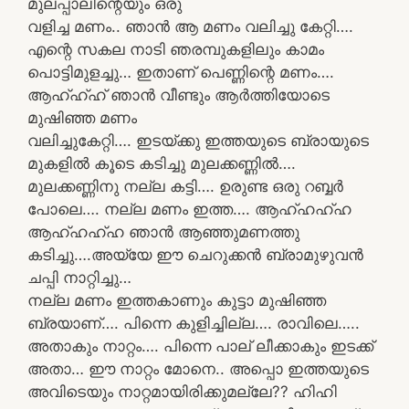
മുലപ്പാലിന്റെയും ഒരു
വളിച്ച മണം.. ഞാൻ ആ മണം വലിച്ചു കേറ്റി….
എന്റെ സകല നാടി ഞരമ്പുകളിലും കാമം
പൊട്ടിമുളച്ചു… ഇതാണ് പെണ്ണിന്റെ മണം….
ആഹ്ഹ്ഹ് ഞാൻ വീണ്ടും ആർത്തിയോടെ
മുഷിഞ്ഞ മണം
വലിച്ചുകേറ്റി…. ഇടയ്ക്കു ഇത്തയുടെ ബ്രായുടെ
മുകളിൽ കൂടെ കടിച്ചു മുലക്കണ്ണിൽ….
മുലക്കണ്ണിനു നല്ല കട്ടി…. ഉരുണ്ട ഒരു റബ്ബർ
പോലെ…. നല്ല മണം ഇത്ത…. ആഹ്ഹഹ്ഹ
ആഹ്ഹഹ്ഹ ഞാൻ ആഞ്ഞുമണത്തു
കടിച്ചു….അയ്യേ ഈ ചെറുക്കൻ ബ്രാമുഴുവൻ
ചപ്പി നാറ്റിച്ചു…
നല്ല മണം ഇത്തകാണും കുട്ടാ മുഷിഞ്ഞ
ബ്രയാണ്…. പിന്നെ കുളിച്ചില്ല…. രാവിലെ…..
അതാകും നാറ്റം…. പിന്നെ പാല് ലീക്കാകും ഇടക്ക്
അതാ… ഈ നാറ്റം മോനെ.. അപ്പൊ ഇത്തയുടെ
അവിടെയും നാറ്റമായിരിക്കുമല്ലേ?? ഹിഹി