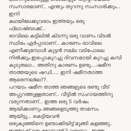
സംസാരമാണ്… എന്തും തുറന്നു സംസാരിക്കും…
ഇനി
കഥയിലേക്കുവരാം ഇത്രയും ഒരു
ഫ്ലാഷ്ബാക്ക്…
രാവിലെ കട്ടിലിൽ കിടന്നു ഒരു വാണം വിടൽ
സ്ഥിരം ഏർപ്പാടാണ്… കാരണം രാവിലെ
എണീക്കുമ്പോൾ കുട്ടൻ നല്ല വടിപോലെ
നിൽക്കും.ഇപ്പൊകുറച്ചു ദിവസമായി കുറച്ചു കമ്പി
കൂടുതലാ… അതിനു കാരണം ഉണ്ടു….ഷമീന
താത്തയുടെ ഷഡി….. ഇനി ഷമീനതാത്ത
ആരെന്നല്ലേ??.
പറയാം ഷമീന താത്ത ഞങ്ങളുടെ രണ്ടു വീട്
അപ്പുറത്തുള്ളതാണ്… വീട്ടിൽ സഹായത്തിനു
വരുന്നതാണ്… ഇത്ത ഒരു 5 വർഷം
ആയിക്കാണും ഞങ്ങളെടുത്തു താമസം
ആയിട്ടു… കെട്ടിയവൻ
ഒരുകുഞ്ഞിനെ ഉണ്ടാക്കിയിട്ട് മുങ്ങി കളഞ്ഞു..
ഇത്താക്ക് ഒരു മോനുണ്ട് 3 വയസു.. ഇത്ത