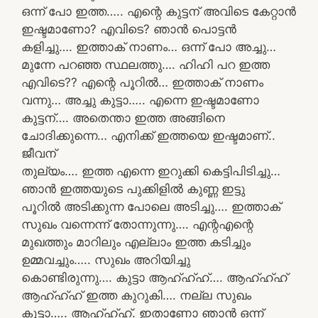
ഒന്ന് പോ ഇത്ത….. എന്റെ കുട്ടന് അവിടെ കേറ്റാൻ
ഇഷ്ടമാണോ? എവിടെ? ഞാൻ പൊട്ടൻ
കളിച്ചു…. ഇത്താക് നാണം… ഒന്ന് പോ അച്ചു…
മുന്നേ പറഞ്ഞ സ്ഥലത്തു…. ഹിഹി പറ ഇത്ത
എവിടെ?? എന്റെ പൂറിൽ… ഇത്താക് നാണം
വന്നു… അച്ചു കുട്ടാ….. എന്നെ ഇഷ്ടമാണോ
കുട്ടന്…. അതെന്താ ഇത്ത അങ്ങിനെ
ചോദിക്കുന്നെ… എനിക്ക് ഇത്തയെ ഇഷ്ടമാണ്..
ജീവന്
തുല്യം…. ഇത്ത എന്നെ ഇറുക്കി കെട്ടിപിടിച്ചു…
ഞാൻ ഇത്തയുടെ പുക്കിളിൽ കുണ്ണ ഇട്ടു
പൂറിൽ അടിക്കുന്ന പോലെ അടിച്ചു…. ഇത്താക്
സുഖം വന്നെന്ന് തോന്നുന്നു…. എന്റഎന്റെ
മുഖത്തും മാറിലും എല്ലാം ഇത്ത കടിച്ചും
ഉമ്മവച്ചും….. സുഖം അറിയിച്ചു
കൊണ്ടിരുന്നു…. കുട്ടാ ആഹ്ഹ്ഹ്…. ആഹ്ഹ്ഹ്
ആഹ്ഹ്ഹ് ഇത്ത കുറുകി…. നല്ല സുഖം
കുട്ടാ….. ആഹ്ഹ്ഹ്. ഇതാണോ ഞാൻ ഒന്ന്