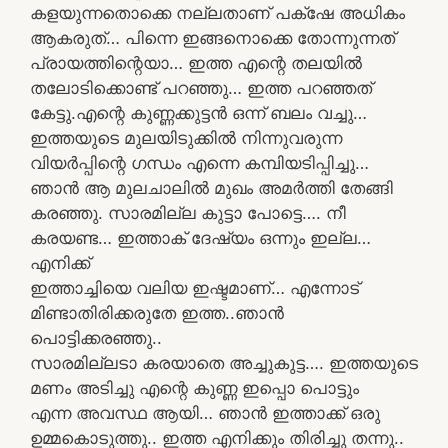
കളയുന്നതൊക്കെ നല്ലതാണ് പക്‌ഷേ അധികം
ആകരുത്… പിന്നെ ഇങ്ങനൊക്കെ തോന്നുന്നത്
പ്രായത്തിന്റെയാ… ഇത്ത എന്റെ തലയിൽ
തലോടിക്കൊണ്ട് പറഞ്ഞു… ഇത്ത പറഞ്ഞത്
കേട്ടു.എന്റെ കുണ്ണക്കുട്ടൻ ഒന്ന് ബലം വച്ചു…
ഇത്തയുടെ മുലയിടുക്കിൽ നിന്നുവരുന്ന
വിയർപ്പിന്റെ ഗന്ധം എന്നെ കമ്പിയടിപ്പിച്ചു…
ഞാൻ ആ മുലചാലിൽ മുഖം അമർത്തി തേങ്ങി
കരഞ്ഞു. സാരമില്ല കുട്ടാ പോട്ടെ…. നീ
കരയണ്ട… ഇത്താക് ദേഷ്യം ഒന്നും ഇല്ല…
എനിക്ക്
ഇത്താച്ചിയെ വലിയ ഇഷ്ടമാണ്… എന്നോട്
മിണ്ടാതിരിക്കരുതേ ഇത്ത..ഞാൻ
പൊട്ടിക്കരഞ്ഞു..
സാരമില്ലടാ കരയാതെ അച്ചുകുട്ട…. ഇത്തയുടെ
മണം അടിച്ചു എന്റെ കുണ്ണ ഇപ്പൊ പൊട്ടും
എന്ന അവസ്ഥ ആയി… ഞാൻ ഇത്താക്ക് ഒരു
ഉമ്മകൊടുത്തു.. ഇത്ത എനിക്കും തിരിച്ചു തന്നു..