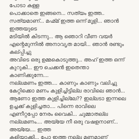
പോടാ കള്ള
പൊക്കാതെ ഇങ്ങനെ… സത്യം ഇത്ത..
സത്യമാണ്… മഹ്മ്മ് ഇത്ത ഒന്ന് മൂളി… ഞാൻ
ഇത്തയുടെ
മടിയിൽ കിടന്നു… ആ ഞൊറി വീണ വയർ
എന്റെമുന്നിൽ അനാവൃത മായി… ഞാൻ രണ്ടും
കല്പ്പിച്ചു
അവിടെ ഒരു ഉമ്മകൊടുത്തു… അഹ് ഇത്ത ഒന്ന്
കുറുകി… ഈ ചെക്കൻ ഇതെന്താ
കാണിക്കുന്നേ….
നല്ലമണം ഇത്ത…. കാണും കാണും വലിച്ചു
കേറ്റിക്കൊ മണം കുളിച്ചിട്ടില്ല രാവിലെ ഞാൻ…
ആണോ ഇത്ത കുളിച്ചില്ലേ?? ഇല്ലടാ ഇന്നലെ
ഉച്ചക്ക് കുളിച്ചതാ…. പിന്നെ രാവിലെ
എണീറ്റപ്പോ നേരം വൈകി… ചുമ്മാതല്ല
നല്ലമണം…. അയ്യേ നീ ഒരു വഷളനാണ്‌…
അയ്യേ…. ഇത്ത
കളിയാക്കി… പോ ഇത്ത നല്ല മണമാണ്