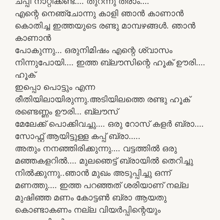
ചപ്പി നാറ്റിക്കണ്ട…. തുറന്നു തരാം….
എന്റെ നെഞ്ചോന്നു കാളി ഞാൻ കാണാൻ
കൊതിച്ച ഇത്തയുടെ രണ്ടു മാമ്പഴങ്ങൾ. ഞാൻ
കാണാൻ
പോകുന്നു… ഒരുനിമിഷം എന്റെ ശ്വാസം
നിന്നുപോയി…. ഇത്ത ബ്ലൗസിന്റെ ഹൂക് ഊരി….
ഹൂക്
ഇപ്പൊ പൊട്ടും എന്ന
രീതിയിലായിരുന്നു.അടിയിലത്തെ രണ്ടു ഹൂക്
രണ്ടെണ്ണം ഊരി… ബ്ലൗസ്
മേലേക്ക് പൊക്കിവച്ചു…. ഒരു റോസ് കളർ ബ്രാ….
സോഫ്റ്റ്‌ ആയിട്ടുള്ള കപ്പ്‌ ബ്രാ…..
അതും നനഞ്ഞിരിക്കുന്നു…. വട്ടത്തിൽ ഒരു
മഞ്ഞകളറിൽ…. മുലഞെട്ട് ബ്രായിൽ തെറിച്ചു
നിൽക്കുന്നു..ഞാൻ മുഖം അടുപ്പിച്ചു ഒന്ന്
മണത്തു…. ഇത്ത പറഞ്ഞത് ശരിയാണ് നല്ല
മുഷിഞ്ഞ മണം കോട്ടൺ ബ്രാ ആയതു
കൊണ്ടാകണം നല്ല വിയർപ്പിന്റെയും