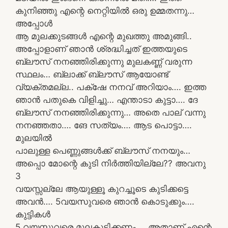
കുനിഞ്ഞു എന്റെ നെറ്റിയിൽ ഒരു ഉമ്മതന്നു…
അപ്പോൾ
ആ മുലക്കുടങ്ങൾ എന്റെ മുഖത്തു അമുങ്ങി..
അപ്പോളാണ് ഞാൻ ശ്രദ്ധിച്ചത് ഇത്തയുടെ
ബ്ലൗസ് നനഞ്ഞിരിക്കുന്നു മുലകണ്ണ് വരുന്ന
സ്ഥലം… ബ്ലാക്ക് ബ്ലൗസ് ആയോണ്ട്
വ്യക്തമല്ല.. പക്‌ഷേ നനവ് അറിയാം…. ഇത്ത
ഞാൻ പതുകെ വിളിച്ചു… എന്താടാ കുട്ടാ…. ദേ
ബ്ലൗസ് നനഞ്ഞിരിക്കുന്നു… അതെ പാല് വന്നു
നനഞ്ഞതാ…. ങേ സത്യം…. ആട പൊട്ടാ….
മുലയിൽ
പാലുള്ള പെണ്ണുങ്ങൾക്ക് ബ്ലൗസ് നനയും…
അപ്പൊ മോന്റെ കുടി നിർത്തിയില്ലേ?? അവനു
3
വയസ്സല്ലേ ആയുള്ളൂ കുറച്ചൂടെ കുടിക്കട്ടെ
അവൻ…. 5വയസുവരെ ഞാൻ കൊടുക്കും….
കുട്ടികൾ
5 വയസ്സുവരെ മുലകുടിക്കണം…. അതാണ് എന്റെ