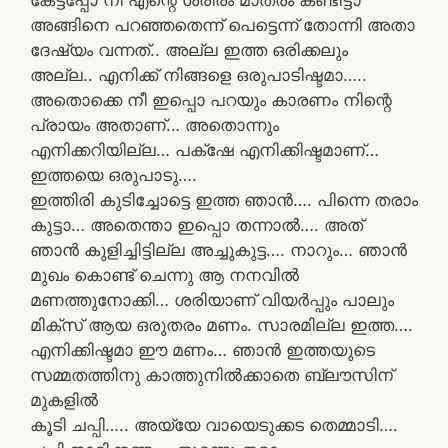
അങ്ങിനെ പറഞ്ഞതെന്ന് പെട്ടെന്ന് തോന്നി അതാ
ദേഷ്യം വന്നത്.. അല്ല ഇത്ത ഒരിക്കലും
അല്ല.. എനിക്ക് നിങ്ങളെ ഒരുപാടിഷ്ടമാ…..
അതൊക്കെ നീ ഇപ്പൊ പറയും കാരണം നിന്റെ
പ്രായം അതാണ്… അതൊന്നും
എനിക്കറിയില്ല… പക്‌ഷേ എനിക്കിഷ്ടമാണ്…
ഇത്തയെ ഒരുപാടു….
ഇത്തിരി കുടിച്ചോട്ടെ ഇത്ത ഞാൻ…. പിന്നെ തരാം
കുട്ടാ… അതെന്താ ഇപ്പൊ തന്നാൽ…. അത്
ഞാൻ കുളിച്ചിട്ടില്ല അച്ചുകുട്ട…. നാറും… ഞാൻ
മുഖം കൊണ്ട് ചെന്നു ആ നനവിൽ
മണത്തുനോക്കി… ശരിയാണ് വിയർപ്പും പാലും
മിക്സ്‌ ആയ ഒരുതരം മണം. സാരമില്ല ഇത്ത….
എനിക്കിഷ്ടമാ ഈ മണം… ഞാൻ ഇത്തയുടെ
സമ്മതത്തിനു കാത്തുനിൽക്കാതെ ബ്ലൗസിന്
മുകളിൽ
കൂടി ചപ്പി….. അയ്യേ വായെടുക്കട തെമ്മാടി….