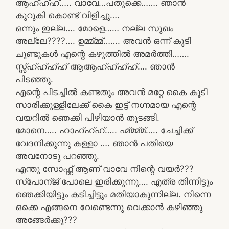
ആഹ്ഹ്ഹ്….. വാവേ…പതുക്കെ……. ഞാൻ
കുറുകി കൊണ്ട് വിളിച്ചു….
ഒന്നും ഇല്ല…. മോളെ…… നല്ല സുഖം
അല്ലേ????…. ഉമ്മ്മ്മ്……. അവൻ ഒന്ന് കൂടി
ചുണ്ടുകൾ എന്റെ കഴുത്തിൽ അമർത്തി…….
സ്സ്ഹ്ഹ്ഹ്ഹ് ആആഹ്ഹ്ഹ്ഹ്…. ഞാൻ
പിടഞ്ഞു.
എന്റെ പിടച്ചിൽ കണ്ടതും അവൻ മറ്റേ കൈ കൂടി
സാരിക്കുള്ളിലേക്ക് കൈ ഇട്ട് നഗ്നമായ എന്റെ
വയറിൽ ഞെക്കി പിഴിയാൻ തുടങ്ങി.
മോനെ….. ഹാഹ്ഹ്ഹ്….. ഹ്മ്മ്മ്മ്….. ചേച്ചിക്ക്
വേദനിക്കുന്നു കള്ളാ …. ഞാൻ പതിയെ
അവനോടു പറഞ്ഞു.
എന്തു സോഫ്റ്റ്‌ ആണ് വാവേ നിന്റെ വയർ???
സ്പോന്ജ് പോലെ ഇരിക്കുന്നു…. എത്ര തിന്നിട്ടും
ഞെക്കിയിട്ടും കടിച്ചിട്ടും മതിയാകുന്നില്ല. നിന്നെ
ഒക്കെ എങ്ങനെ വേണ്ടെന്നു വെക്കാൻ കഴിഞ്ഞു
അങ്ങേർക്കു???