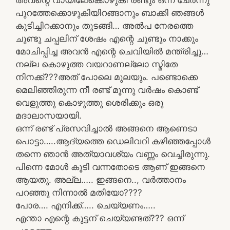
അവന്റെ വായിലേക്കൊഴുകി രണ്ടും ഒന്ന് ചേർന്നു
പുറത്തേക്കൊഴുകിയിറങ്ങാനും ബാക്കി ഞങ്ങൾ
കുടിച്ചിറക്കാനും തുടങ്ങി… അൽപ നേരത്തെ
ചുണ്ടു ചപ്പലിന് ശേഷം എന്റെ ചുണ്ടും നാക്കും
മോചിപ്പിച്ച അവൻ എന്റെ ചെവിയിൽ മന്ത്രിച്ചു…
നല്ല കൊഴുത്ത വയറാണല്ലോ സ്മിതേ
നിനക്ക്???അത് പോലെ മുലയും. പണ്ടൊക്കെ
മെലിഞ്ഞിരുന്ന നീ രണ്ട് മൂന്നു വർഷം കൊണ്ട്
വെളുത്തു കൊഴുത്തു ശെരിക്കും ഒരു
മദാലാസയായി.
ഒന്ന് രണ്ട് പ്രസവിച്ചാൽ അങ്ങനെ ആണെടാ
പൊട്ടാ…..ആദ്യത്തെ ഡെലിവറി കഴിഞ്ഞപ്പോൾ
തന്നെ ഞാൻ അത്യാവശ്യം വണ്ണം വെച്ചിരുന്നു.
പിന്നെ മോൾ കൂടി വന്നതോടെ ആണ് ഇങ്ങനെ
ആയതു. അല്ല….. ഇങ്ങനെ.., വർത്താനം
പറഞ്ഞു നിന്നാൽ മതിയോ????
പോര…. എനിക്ക്….. ചെയ്യണം…..
എന്താ എന്റെ കുട്ടന് ചെയ്യണ്ടത്??? ഒന്ന്