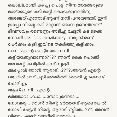
കൊല്ലമായി കഴച്ചു പൊട്ടി നിന്ന അങ്ങേരുടെ
ഭാര്യയുടെ കടി മാറ്റി കൊടുക്കുന്നതിനു
അങ്ങേര് എന്നോട് ആണ് നന്ദി പറയേണ്ടത്. ഇനി
ഇപ്പോ നിന്റെ കടി മാറ്റാൻ ഞാൻ ഉണ്ടല്ലോ??
ദിവസവും രണ്ടെണ്ണം അടിച്ചു ചേട്ടൻ കട ഒക്കെ
നോക്കി അവിടെ തകർക്കട്ടെ.. നമുക്ക് രണ്ട്
പേർക്കും കൂടി ഇവിടെ തകർത്തു കളിക്കാം.
ഡാ… എന്റെ കെട്ടിയോനെ നീ
കളിയാക്കുവാണോ???? ഞാൻ കൈ പൊക്കി
അവന്റെ കവിളിൽ ഒന്ന് നുള്ളി…
അപ്പോൾ ഞാൻ ആരാടി…????.അവൻ എന്റെ
വയറിൽ ഒന്ന് കൂടി അമർത്തി ഞെരിച്ചു കൊണ്ട്
ചോദിച്ചു.
ആഹ്ഹ..നീ . എന്റെ
ഭർത്താവ്….ഡാ…..നോവുന്നെടാ….
നോവട്ടെ… ഞാൻ നിന്റെ ഭർത്താവ് ആണെങ്കിൽ
ഗോപി ചേട്ടൻ നിന്റെ ആരാടി സ്മിതേ…???. അവൻ
വീണ്ടും എന്റെ വയറിൽ ഞെരിച്ചു ..