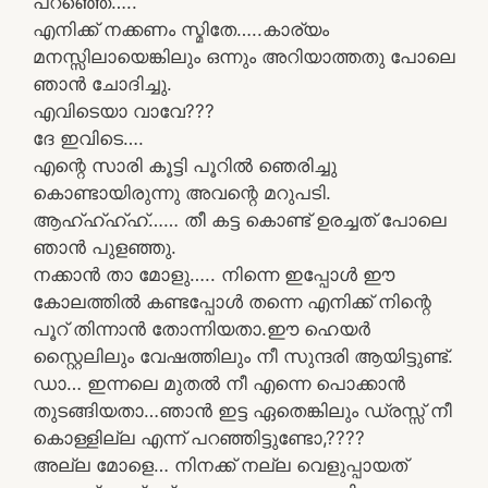
പറഞ്ഞെ…..
എനിക്ക് നക്കണം സ്മിതേ…..കാര്യം
മനസ്സിലായെങ്കിലും ഒന്നും അറിയാത്തതു പോലെ
ഞാൻ ചോദിച്ചു.
എവിടെയാ വാവേ???
ദേ ഇവിടെ….
എന്റെ സാരി കൂട്ടി പൂറിൽ ഞെരിച്ചു
കൊണ്ടായിരുന്നു അവന്റെ മറുപടി.
ആഹ്ഹ്ഹ്ഹ്…… തീ കട്ട കൊണ്ട് ഉരച്ചത് പോലെ
ഞാൻ പുളഞ്ഞു.
നക്കാൻ താ മോളു….. നിന്നെ ഇപ്പോൾ ഈ
കോലത്തിൽ കണ്ടപ്പോൾ തന്നെ എനിക്ക് നിന്റെ
പൂറ് തിന്നാൻ തോന്നിയതാ.ഈ ഹെയർ
സ്റ്റൈലിലും വേഷത്തിലും നീ സുന്ദരി ആയിട്ടുണ്ട്.
ഡാ… ഇന്നലെ മുതൽ നീ എന്നെ പൊക്കാൻ
തുടങ്ങിയതാ…ഞാൻ ഇട്ട ഏതെങ്കിലും ഡ്രസ്സ്‌ നീ
കൊള്ളില്ല എന്ന് പറഞ്ഞിട്ടുണ്ടോ,????
അല്ല മോളെ… നിനക്ക് നല്ല വെളുപ്പായത്