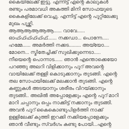
കൈയിലേക്ക് ഇട്ടു. എന്നിട്ട് എന്റെ കാലുകൾ
രണ്ടും പരമാവധി അകത്തി മിനി സോഫയുടെ
കൈകളിലേക്ക് വെച്ചു. എന്നിട്ട് എന്റെ പൂറ്റിലേക്കു
മുഖം പൂഴ്ത്തി.
ആആആആആആ…… വാവേ……
ഓഫ്ഫ്ഫ്ഫ്ഫ്ഫ്……. നക്കഡാ… പൊന്നേ…..
ഹമ്മേ…… അമർത്തി നക്കട……… അയ്യോ….
മോനെ… സ്മിതേച്ചിക്ക് സുഖിക്കുന്നെടാ…..
നീയെന്റെ പൊന്നാട…… ഞാൻ എന്തൊക്കെയോ
പറഞ്ഞു അലറി വിളിക്കാനും പൂറ് അവന്റെ
വായിലേക്ക് തള്ളി കൊടുക്കാനും തുടങ്ങി. എന്റെ
തല സോഫയിലേക്ക് മലക്കാൻ തുടങ്ങി. എന്റെ
കണ്ണുകൾ അടയാനും ശരീരം വിറയ്ക്കാനും
തുടങ്ങി.. അഖിൽ അപ്പോളേക്കും എന്റെ പൂറ് മാറി
മാറി ചപ്പാനും ഒപ്പം നാക്കിട്ട് നക്കാനും തുടങ്ങി.
അവൻ പൂറ് കൈകൊണ്ടുപിളർത്തി നാക്ക്‌
ഉള്ളിലേക്ക് കുത്തി ഇറക്കി നക്കിയപ്പോളേക്കും
ഞാൻ വീണ്ടും സ്വർഗം കണ്ടു പോയി…എന്റെ