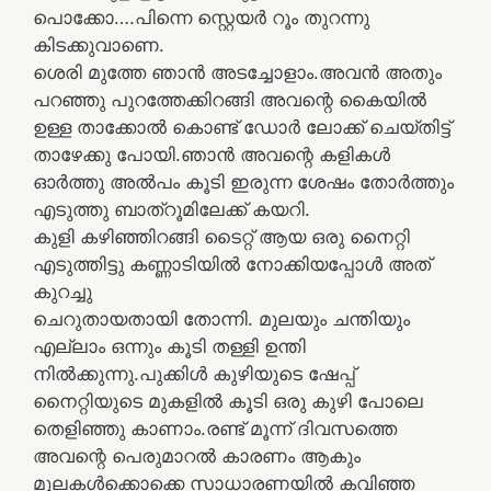
പൊക്കോ….പിന്നെ സ്റ്റെയർ റൂം തുറന്നു
കിടക്കുവാണെ.
ശെരി മുത്തേ ഞാൻ അടച്ചോളാം.അവൻ അതും
പറഞ്ഞു പുറത്തേക്കിറങ്ങി അവന്റെ കൈയിൽ
ഉള്ള താക്കോൽ കൊണ്ട് ഡോർ ലോക്ക് ചെയ്തിട്ട്
താഴേക്കു പോയി.ഞാൻ അവന്റെ കളികൾ
ഓർത്തു അൽപം കൂടി ഇരുന്ന ശേഷം തോർത്തും
എടുത്തു ബാത്‌റൂമിലേക്ക് കയറി.
കുളി കഴിഞ്ഞിറങ്ങി ടൈറ്റ് ആയ ഒരു നൈറ്റി
എടുത്തിട്ടു കണ്ണാടിയിൽ നോക്കിയപ്പോൾ അത്
കുറച്ചു
ചെറുതായതായി തോന്നി. മുലയും ചന്തിയും
എല്ലാം ഒന്നും കൂടി തള്ളി ഉന്തി
നിൽക്കുന്നു.പുക്കിൾ കുഴിയുടെ ഷേപ്പ്
നൈറ്റിയുടെ മുകളിൽ കൂടി ഒരു കുഴി പോലെ
തെളിഞ്ഞു കാണാം.രണ്ട് മൂന്ന് ദിവസത്തെ
അവന്റെ പെരുമാറൽ കാരണം ആകും
മുലകൾക്കൊക്കെ സാധാരണയിൽ കവിഞ്ഞ