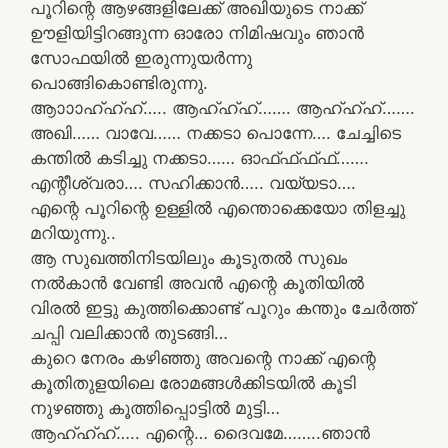
പൂറിന്റെ ആഴങ്ങളിലേക്ക് അഖിയുടെ നാക്ക്
ഊളിയിട്ടിറങ്ങുന്ന ഓരോ നിമിഷവും ഞാൻ
സോഫയിൽ ഇരുന്നുയർന്നു
പൊങ്ങികൊണ്ടിരുന്നു.
ആാാാഹ്ഹ്ഹ്….. ആഹ്ഹ്ഹ്……. ആഹ്ഹ്ഹ്…….
അഖി…… വാവേ…… നക്കടാ പൊന്നേ…. ചേച്ചിടെ
കന്തിൽ കടിച്ചു നക്കടാ…… ഓഫ്ഫ്ഫ്ഫ്…….
എന്റീശ്വരാ…. സഹിക്കാൻ….. വയ്യടാ….
എന്റെ പൂറിന്റെ ഉള്ളിൽ എന്തൊക്കെയോ തിളച്ചു
മറിയുന്നു..
ആ സുഖത്തിനിടയിലും കൂടുതൽ സുഖം
നൽകാൻ വേണ്ടി അവൻ എന്റെ കൂതിയിൽ
വിരൽ ഇട്ടു കുത്തിക്കൊണ്ട് പൂറും കന്തും ചേർത്ത്
ചപ്പി വലിക്കാൻ തുടങ്ങി…
കുറെ നേരം കഴിഞ്ഞു അവന്റെ നാക്ക് എന്റെ
കൂതിതുളയിലെ രോമങ്ങൾക്കിടയിൽ കൂടി
നുഴഞ്ഞു കൂത്തിപ്പൊട്ടിൽ മുട്ടി…
ആഹ്ഹ്ഹ്….. എന്റെ… ദൈവമേ……..ഞാൻ