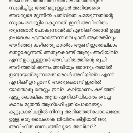
ആണ് ജീവിതത്തിൽ അവിഹിതത്തിലൂടെ
സുഖിച്ചിട്ടു അത് മറ്റുള്ളവർ അറിയാതെ
അവരുടെ മുന്നിൽ പതിവ്രത ചമയുന്നതിന്റെ
സുഖം മനസ്സിലാകുന്നത്. ഇനി അവിഹിതം
തുടങ്ങാൻ പോകുന്നവർക്ക് എനിക്ക് തരാൻ ഉള്ള
ഉപദേശം എന്താണെന്ന് വെച്ചാൽ ആരെങ്കിലും
അറിഞ്ഞു കഴിഞ്ഞു മാത്രം ആണ് ഇതെല്ലാം
തെറ്റാകുന്നത്. അതുകൊണ്ട് ആരും അറിയില്ല
എന്ന് ഉറപ്പുള്ളവർ അവിഹിതത്തിന്റെ രുചി
അറിഞ്ഞിരിക്കണം.അഖിയും ഞാനും തമ്മിൽ
ഉണ്ടായത് മൂന്നാമത് ഒരാൾ അറിയില്ല എന്ന്
എനിക്ക് ഉറപ്പാണ്. അതുകൊണ്ട് ഇതിൽ
യാതൊരു തെറ്റും ഇല്ല.കല്യാണം കഴിഞ്ഞ്
എട്ടു കൊല്ലം ആയ എനിക്ക് വികാരം വെച്ച
കാലം മുതൽ ആഗ്രഹിച്ചത് പോലെയും
കൂട്ടുകാരികളിൽ നിന്നു അറിഞ്ഞത് പോലെയോ
ഉള്ള ഒരു ലൈംഗിക ജീവിതം കിട്ടിയത് ഒരു
അവിഹിത ബന്ധത്തിലൂടെ അല്ലേ??