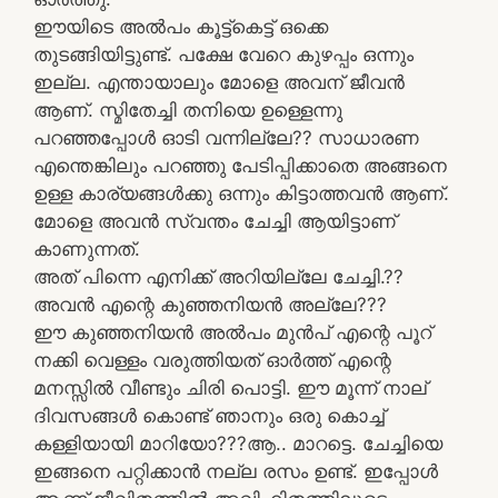
ഈയിടെ അൽപം കൂട്ട്കെട്ട് ഒക്കെ
തുടങ്ങിയിട്ടുണ്ട്. പക്ഷേ വേറെ കുഴപ്പം ഒന്നും
ഇല്ല. എന്തായാലും മോളെ അവന് ജീവൻ
ആണ്. സ്മിതേച്ചി തനിയെ ഉള്ളെന്നു
പറഞ്ഞപ്പോൾ ഓടി വന്നില്ലേ?? സാധാരണ
എന്തെങ്കിലും പറഞ്ഞു പേടിപ്പിക്കാതെ അങ്ങനെ
ഉള്ള കാര്യങ്ങൾക്കു ഒന്നും കിട്ടാത്തവൻ ആണ്.
മോളെ അവൻ സ്വന്തം ചേച്ചി ആയിട്ടാണ്
കാണുന്നത്.
അത് പിന്നെ എനിക്ക് അറിയില്ലേ ചേച്ചി.??
അവൻ എന്റെ കുഞ്ഞനിയൻ അല്ലേ???
ഈ കുഞ്ഞനിയൻ അൽപം മുൻപ് എന്റെ പൂറ്
നക്കി വെള്ളം വരുത്തിയത് ഓർത്ത് എന്റെ
മനസ്സിൽ വീണ്ടും ചിരി പൊട്ടി. ഈ മൂന്ന് നാല്
ദിവസങ്ങൾ കൊണ്ട് ഞാനും ഒരു കൊച്ച്
കള്ളിയായി മാറിയോ???ആ.. മാറട്ടെ. ചേച്ചിയെ
ഇങ്ങനെ പറ്റിക്കാൻ നല്ല രസം ഉണ്ട്. ഇപ്പോൾ