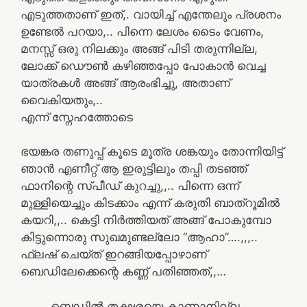
എടുത്തതാണ് ഇത്,. വായിച്ച് എന്തേലും പ്രശനം
ഉണ്ടേൽ പറയാ,.. പിന്നെ ലേശം ടൈം വേണം,
മനസ്സ് ഒരു നിലക്കും അങ്ങ് പിടി തരുന്നില്ല,
ലോക്ക് ഡൌൺ കഴിഞ്ഞപ്പോ പോകാൻ വെച്ച
യാത്രകൾ അങ്ങ് ആരംഭിച്ചു, അതാണ്
വൈകിയതും,..
എന്ന് സ്നേഹത്തോടെ
ഭയങ്കര തണുപ്പ് കൂടെ മൂത്ര ശങ്കയും തോന്നിയിട്ട്
ഞാൻ എണീറ്റ് ആ ഇരുട്ടിലും തപ്പി തടഞ്ഞ്
ഫാനിന്റെ സ്പീഡ് കുറച്ചു,,.. പിന്നെ ഒന്ന്
മുള്ളിയെച്ചും കിടക്കാം എന്ന് കരുതി ബാത്‌റൂമിൽ
കയറി,,.. കെട്ടി നിർത്തിയത് അങ്ങ് പോകുമ്പോ
കിട്ടുന്നൊരു സുഖമുണ്ടല്ലോ “ആഹാ”….,,,..
ഫ്ലഷ് ചെയ്ത് ഇറങ്ങിയപ്പോഴാണ്
ബെഡിലേക്കെന്റെ കണ്ണ് പതിഞ്ഞത്,,…
…,,,.. ബെഡിൽ തക്ഷരയെ കാണാനില്ല,,..