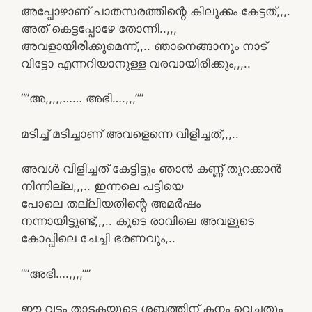
അപ്പോഴാണ് പാതസരത്തിന്റെ കിലുക്കം കേട്ടത്,,,.
അത്‌ കെട്ടപ്പോഴേ തോന്നി..,,,
അവളായിരിക്കുമെന്ന്,,.. ഞാനെങ്ങാനും നാട്
വിട്ടോ എന്നറിയാനുള്ള വരവായിരിക്കും,,,..
“”അ,,,,,…… അഭി….,,,””
മടിച്ച് മടിച്ചാണ് അവളെന്നെ വിളിച്ചത്,,,..
അവൾ വിളിച്ചത് കേട്ടിട്ടും ഞാൻ കണ്ണ് തുറക്കാൻ
നിന്നില്ല,,,.. ഇന്നലെ പട്ടിയെ
പോലെ തല്ലിയതിന്റെ അമർഷം
നന്നായിട്ടുണ്ട്,,,.. കൂടെ രാവിലെ അവളുടെ
കോപ്പിലെ ചേച്ചി ഭരണവും,..
“”അഭി….,,,,””
ഈ വട്ടം താടകയുടെ ശബ്ദത്തിന് കനം വെച്ചതും