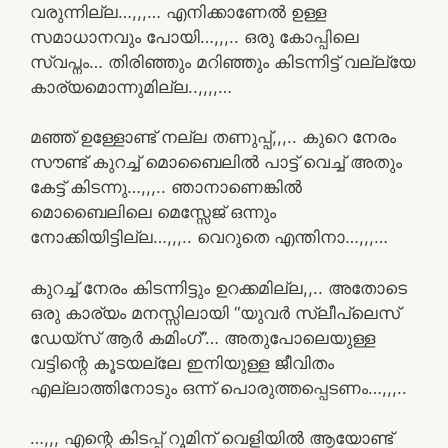
വരുന്നില്ല…,,,… എനിക്കാണേൽ ഉള്ള
സമാധാനവും പോയി…,,,.. ഒരു കോപ്പിലെ
സ്വപ്നം… തിരിഞ്ഞും മറിഞ്ഞും കിടന്നിട്ട് വല്ല്യേ
കാര്യമൊന്നുമില്ല..,,,,…
മഞ്ഞ് ഉള്ളോണ്ട് നല്ല തണുപ്പ്,,,.. കുറെ നേരം
സൗണ്ട് കുറച്ച് മൊബൈലിൽ പാട്ട് വെച്ച് അതും
കേട്ട് കിടന്നു…,,,.. ഞാനാണെങ്കിൽ
മൊബൈലിലെ മെസ്സേജ് ഒന്നും
നോക്കിയിട്ടില്ല…,,,.. വെറുതെ എന്തിനാ…,,,…
കുറച്ച് നേരം കിടന്നിട്ടും ഉറക്കമില്ല,,.. അതോടെ
ഒരു കാര്യം മനസ്സിലായി “യുവർ സ്ലീപ്‌ലെസ്
ഡേയ്‌സ് ആർ കമിംഗ്”… അതുപോലെയുള്ള
വട്ടിന്റെ കൂടയല്ലേ ഇനിയുള്ള ജീവിതം
എല്ലാത്തിനോടും ഒന്ന് പൊരുത്തപ്പെടണം…,,,..
…,,, എന്റെ കിടപ്പ് റൂമിന് വെളിയിൽ ആയോണ്ട്