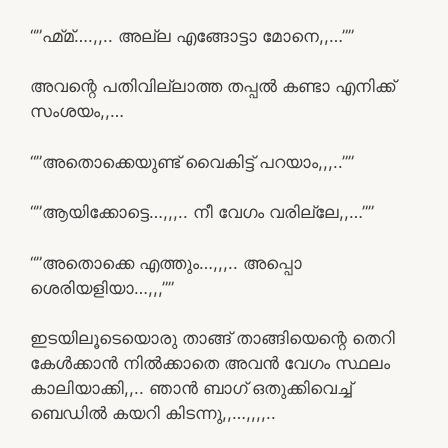
“”ഹ്മ്മ്….,,.. അല്ല എങ്ങോട്ടാ മോനെ,,…””
അവന്റെ പതിവില്ലാത്ത തപ്പൽ കണ്ടാ എനിക്ക്
സംശയം,,…
“”അതൊക്കെയുണ്ട് വൈകിട്ട് പറയാം,,,..””
“”ആയിക്കോട്ടെ…,,,.. നീ വേഗം വരില്ലേ,,…””
“”അതൊക്കെ എത്തും…,,,.. അപ്പൊ
ശെരിയളിയാ…,,,””
ഇടയിലൂടെയൊരു താങ്ങ് താങ്ങിയെന്റെ തെറി
കേൾക്കാൻ നിൽക്കാതെ അവൻ വേഗം സ്ഥലം
കാലിയാക്കി,,.. ഞാൻ ബാഗ് ഒതുക്കിവെച്ച്
ബെഡിൽ കയറി കിടന്നു,,…,,,,..