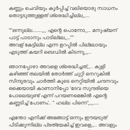
കണ്ണും ചെവിയും കൂർപ്പിച്ച് വലിയൊരു സാധനം
തൊട്ടടുത്തുള്ളത് ശ്രെദ്ധിച്ചില്ല,,…
“”ഒന്നുല്ല…….,,, എന്റെ പൊന്നോ,,.. മനുഷ്യന്
പാട്ട് പാടാനും പാടില്ലേ,,..””
അവള് കേട്ടില്ല എന്ന ഉറപ്പിൽ പില്ലോയും
എടുത്ത് കയറി ബെഡിൽ കിടന്നു,,,..
ഞാനപ്പോഴാ അവളെ ശ്രെദ്ധിച്ചത്,,.. കുളി
കഴിഞ്ഞ് തലയിൽ തോർത്ത് ചുറ്റി നെറുകിൽ
സിന്ദൂരവും ചാർത്തി കൂടെ നെറ്റിയിൽ ചന്ദനവും
ഒക്കെയായി കാണാനിപ്പോ ‘ദേവ സുന്ദരിയെ
പോലെയുണ്ട് എന്ന് പറയണമെങ്കിൽ എന്റെ
കണ്ണടിച്ച് പോണം’.. ” ഹല്ല പിന്നെ”,,,,….
എന്തോ എനിക്ക് അങ്ങോട്ട് ഒന്നും ഈയടുത്
പിടിക്കുന്നില്ല പ്രത്യേകിച്ച് ഇവളെ,,.. അവളും