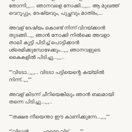
തോന്നി,,,… ഞാനവളെ നോക്കി..,,,.. ആ മുഖത്ത്
വെറുപ്പും, ദേഷ്യവും, പുച്ഛവും മാത്രം,…
അവള് ദേഷ്യം കൊണ്ട് നിന്ന് വിറയ്ക്കാൻ
തുടങ്ങി..,,, ഞാൻ നോക്കി നിൽക്കെ അവളാ
താലി കൂട്ടി പിടിച്ച് പൊട്ടിക്കാൻ
ശ്രെമിക്കുമ്പോഴേക്കും…,,, ഞാനവളുടെ
കൈകളിൽ പിടിച്ചു…,,,..
“”വിടടാ..,,,,.. വിടടാ പട്ടിയെന്റെ കയ്യിൽ
നിന്ന്..,,,””
അവള് കിടന്ന് ചീറിയെങ്കിലും ഞാൻ ബലമായി
തന്നെ പിടിച്ചു…,,,..
“”തക്ഷര നീയെന്താ ഈ കാണിക്കുന്നേ…,,,,””
“”വിടാൻ…,,,,.. എന്നെ വിട്…,,,..””