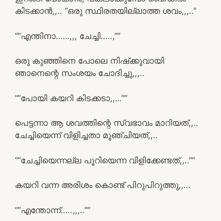
കിടക്കാൻ,,.. “ഒരു സ്ഥിരതയില്ലാത്ത ശവം,,,..”
“”എന്തിനാ……,,, ചേച്ചി…..,””
ഒരു കുഞ്ഞിനെ പോലെ നിഷ്‌ക്കുവായി
ഞാനെന്റെ സംശയം ചോദിച്ചു,,,..
“”പോയി കയറി കിടക്കടാ,,…””
പെട്ടന്നാ ആ ശവത്തിന്റെ സ്വഭാവം മാറിയത്,,..
ചേച്ചിയെന്ന് വിളിച്ചതാ മൂഞ്ചിയത്,,..
“”ചേച്ചിയെന്നല്ല പൂറിയെന്ന വിളിക്കേണ്ടത്,,..””
കയറി വന്ന അരിശം കൊണ്ട് പിറുപിറുത്തു,,…
“”എന്തോന്ന്…..,,,..””