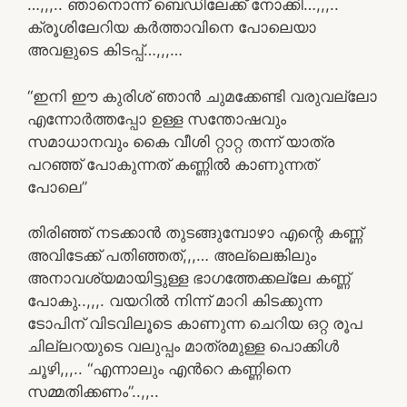
…,,,.. ഞാനൊന്ന് ബെഡിലേക്ക് നോക്കി…,,,..
ക്രൂശിലേറിയ കർത്താവിനെ പോലെയാ
അവളുടെ കിടപ്പ്…,,,…
“ഇനി ഈ കുരിശ് ഞാൻ ചുമക്കേണ്ടി വരുവല്ലോ
എന്നോർത്തപ്പോ ഉള്ള സന്തോഷവും
സമാധാനവും കൈ വീശി റ്റാറ്റ തന്ന് യാത്ര
പറഞ്ഞ് പോകുന്നത് കണ്ണിൽ കാണുന്നത്
പോലെ”
തിരിഞ്ഞ് നടക്കാൻ തുടങ്ങുമ്പോഴാ എന്റെ കണ്ണ്
അവിടേക്ക് പതിഞ്ഞത്,,,… അല്ലെങ്കിലും
അനാവശ്യമായിട്ടുള്ള ഭാഗത്തേക്കല്ലേ കണ്ണ്
പോകു..,,,. വയറിൽ നിന്ന് മാറി കിടക്കുന്ന
ടോപിന് വിടവിലൂടെ കാണുന്ന ചെറിയ ഒറ്റ രൂപ
ചില്ലറയുടെ വലുപ്പം മാത്രമുള്ള പൊക്കിൾ
ചൂഴി,,,.. “എന്നാലും എൻറെ കണ്ണിനെ
സമ്മതിക്കണം”..,,..