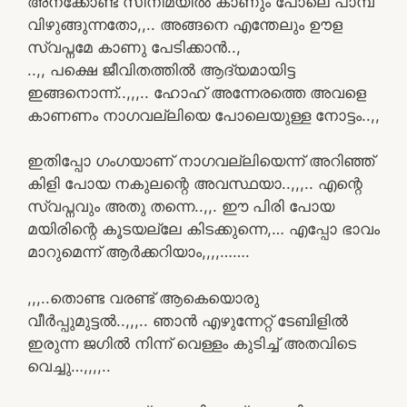
അനക്കോണ്ട സിനിമയിൽ കാണും പോലെ പാമ്പ്
വിഴുങ്ങുന്നതോ,,.. അങ്ങനെ എന്തേലും ഊള
സ്വപ്നമേ കാണു പേടിക്കാൻ..,
..,, പക്ഷെ ജീവിതത്തിൽ ആദ്യമായിട്ട
ഇങ്ങനൊന്ന്..,,,.. ഹോഹ് അന്നേരത്തെ അവളെ
കാണണം നാഗവല്ലിയെ പോലെയുള്ള നോട്ടം..,,
ഇതിപ്പോ ഗംഗയാണ് നാഗവല്ലിയെന്ന് അറിഞ്ഞ്
കിളി പോയ നകുലന്റെ അവസ്ഥയാ..,,,.. എന്റെ
സ്വപ്നവും അതു തന്നെ..,,. ഈ പിരി പോയ
മയിരിന്റെ കൂടയല്ലേ കിടക്കുന്നെ,… എപ്പോ ഭാവം
മാറുമെന്ന് ആർക്കറിയാം,,,,…….
,,,..തൊണ്ട വരണ്ട് ആകെയൊരു
വീർപ്പുമുട്ടൽ..,,,.. ഞാൻ എഴുന്നേറ്റ് ടേബിളിൽ
ഇരുന്ന ജഗിൽ നിന്ന് വെള്ളം കുടിച്ച് അതവിടെ
വെച്ചു…,,,,..