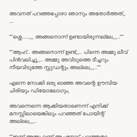
അവനത് പറഞ്ഞപ്പോഴാ ഞാനും അതോർത്തത്,,
…
“”ശ്ശെ…..,,, അങ്ങനൊന്ന് ഉണ്ടായിരുന്നല്ലേ,,,..””
“”ആഹ്.. അങ്ങനൊന്ന് ഉണ്ട്,,.. പിന്നെ അമ്മു ലീവ്
പിൻവലിച്ചു,,.. അമ്മു അവിടുത്തെ ടീച്ചറും
നീയവിടുത്തേ സ്റ്റുഡന്റും അല്ലെ,,,..””
എന്നെ നോക്കി ഒരു ഓഞ്ഞ അവന്റെ ഊമ്പിയ
ചിരിയും ഡിയോലോഗും,
അവന്നെന്നെ ആക്കിയതാണെന്ന് എനിക്ക്
മനസ്സിലായെങ്കിലും പറഞ്ഞത് പോയിന്റ്
അല്ലെ,,,..
“”ഇന്ന് അമ്മു വന്ന് അച്ഛനോട് പറഞ്ഞതാ,,..