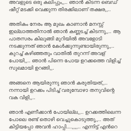
അവളുടെ ഒരു കലിപ്പും,,.. ഞാൻ കിടന്ന ബെഡ്
ഷീറ്റ് മടക്കി വെക്കുന്ന തിരക്കിലാണ് തക്ഷര,,..
അതികം നേരം ആ മുഖം കാണാൻ മനസ്സ്
ഇല്ലാത്തതിനാൽ ഞാൻ കണ്ണടച്ച് കിടന്നു,,.. ആ
പാതസരം കിലുങ്ങി മുറിയിൽ അവളോടി
നടക്കുന്നത് ഞാൻ കേൾക്കുന്നുണ്ടായിരുന്നു,,..
കുറച്ച് കഴിഞ്ഞതും വാതിൽ തുറന്ന് അവള്
പോയി,,.. ഞാൻ പിന്നെ പോയ ഉറക്കത്തെ വിളിച്ച്
സുഖമായി ഉറങ്ങി,,.
അങ്ങനെ ആയിരുന്നു ഞാൻ കരുതിയത്,,..
നന്നായി ഉറക്കം പിടിച്ച് വരുമ്പോഴാ തനുവിന്റെ
വക വിളി,,..
ഞാൻ എണീക്കാൻ പോയില്ല,,.. ഉറക്കത്തിലെന്ന
പോലെ രണ്ട് തൊഴി വെച്ചുകൊടുത്തു,,.. അത്
കിട്ടിയപ്പോ അവൻ ഹാപ്പി….,,,,.. എന്നിട്ട് എൻറെ