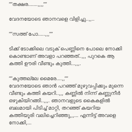
“”തക്ഷര…….,,,,””
വേദനയോടെ ഞാനവളെ വിളിച്ചു..,,..
“”സത്ത് പോ…..,,,””
ടിക്ക് ടോക്കിലെ വടുക് പെണ്ണിനെ പോലെ നോക്കി
കൊണ്ടാണ് അവളാ പറഞ്ഞത്..,,, പുറകെ ആ
കത്തി ഊരി വീണ്ടും കുത്തി…,,,.
“”കുത്തല്ലേ മൈരേ….,,””
വേദനയോടെ ഞാൻ പറഞ്ഞ് മുഴുവപ്പിക്കും മുന്നെ
വീണ്ടും കത്തി കയറി..,,, കണ്ണിൽ നിന്ന് കണ്ണുനീർ
ഒഴുകിയിറങ്ങി..,,,. ഞാനവളുടെ കൈകളിൽ
ബലമായി പിടിച്ച് മാറ്റി, തറഞ്ഞ് കയറിയ
കത്തിയൂരി വലിച്ചെറിഞ്ഞു,,,… എന്നിട്ട് അവളെ
നോക്കി,…