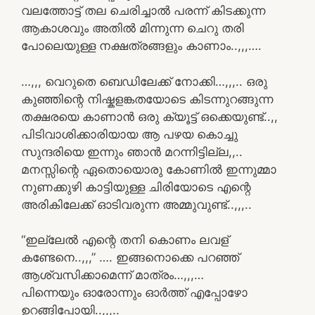
വലത്തോട്ട് തല ചെരിച്ചാൽ പരന്ന് കിടക്കുന്ന
ആകാശവും അതിൽ മിന്നുന്ന ചെറു തരി
പോലെയുള്ള നക്ഷത്രങ്ങളും കാണാം..,,,….
…,,, വെറുതെ ബെഡിലേക്ക് നോക്കി…,,,.. ഒരു
കുഞ്ഞിന്റെ നിഷ്കളങ്കതയോടെ കിടന്നുറങ്ങുന്ന
തക്ഷരയെ കാണാൻ ഒരു ക്യൂട്ട് ഒക്കെയുണ്ട്..,,
പിടിവാശിക്കാരിയായ ആ പഴയ കൊച്ചു
സുന്ദരിയെ ഇന്നും ഞാൻ മറന്നിട്ടില്ല,,..
മനസ്സിന്റെ ഏതൊയൊരു കോണിൽ ഇന്നുമ്മാ
നുണക്കുഴി കാട്ടിയുള്ള ചിരിയോടെ എന്റെ
അരികിലേക്ക് ഓടിവരുന്ന അമ്മുവുണ്ട്..,,,..
“ഇല്ലേൽ എന്റെ തനി കൊണം ലവള്
കണ്ടേനെ..,,,” …. ഇങ്ങനൊക്കെ പറഞ്ഞ്
ആശ്വസിക്കാമെന്ന് മാത്രം…,,,…
പിന്നെയും ഓരോന്നും ഓർത്ത് എപ്പോഴോ
ഉറങ്ങിപ്പോയി..,,,..