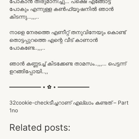
പോകാൻ തീരുമാനിച്ചു… പക്ഷെ എങ്ങോട്ട്
പോകും എന്നുള്ള കൺഫ്യൂഷനിൽ ഞാൻ
കിടന്നു…,,,..
നാളെ നേരത്തെ എണീറ്റ് തനുവിനേയും കൊണ്ട്
തൊട്ടപ്പുറത്തെ എന്റെ വീട് കാണാൻ
പോകണ്ടേ..,,,..
ഞാൻ കണ്ണടച്ച് കിടക്കേണ്ട താമസം..,,,… പെട്ടന്ന്
ഉറങ്ങിപ്പോയി..,,
━━━━━━ • ✿ • ━━━━━━
3
2
cookie-check
ടീച്ചറാണ് എല്ലാം കണ്ടത് – Part
1
no
Related posts: