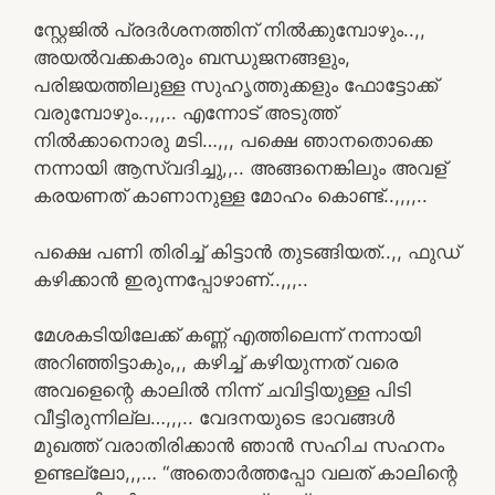
സ്റ്റേജിൽ പ്രദർശനത്തിന് നിൽക്കുമ്പോഴും..,,
അയൽവക്കകാരും ബന്ധുജനങ്ങളും,
പരിജയത്തിലുള്ള സുഹൃത്തുക്കളും ഫോട്ടോക്ക്
വരുമ്പോഴും..,,,.. എന്നോട് അടുത്ത്
നിൽക്കാനൊരു മടി…,,, പക്ഷെ ഞാനതൊക്കെ
നന്നായി ആസ്വദിച്ചു,,.. അങ്ങനെങ്കിലും അവള്
കരയണത് കാണാനുള്ള മോഹം കൊണ്ട്..,,,,..
പക്ഷെ പണി തിരിച്ച് കിട്ടാൻ തുടങ്ങിയത്..,, ഫുഡ്
കഴിക്കാൻ ഇരുന്നപ്പോഴാണ്..,,,..
മേശകടിയിലേക്ക് കണ്ണ് എത്തിലെന്ന് നന്നായി
അറിഞ്ഞിട്ടാകും,,, കഴിച്ച് കഴിയുന്നത് വരെ
അവളെന്റെ കാലിൽ നിന്ന് ചവിട്ടിയുള്ള പിടി
വീട്ടിരുന്നില്ല…,,,.. വേദനയുടെ ഭാവങ്ങൾ
മുഖത്ത് വരാതിരിക്കാൻ ഞാൻ സഹിച സഹനം
ഉണ്ടല്ലോ,,,… “അതൊർത്തപ്പോ വലത് കാലിന്റെ