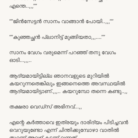
എന്തെ..,,,””
“”ജിൻസേട്ടൻ സാനം വാങ്ങാൻ പോയി..,,,””
“”കുഞ്ഞച്ഛൻ പ്ലാനിട്ട് മുങ്ങിയതാ,,,….””
സാനം വേഗം വരുമെന്ന് പറഞ്ഞ് തനു വേഗം
ഓടി…,,,..
ആദ്യമായിട്ടില്ല ഞാനവളുടെ മുറിയിൽ
കയറുന്നതെങ്കിലും ഇങ്ങനെത്തെ അവസ്ഥയിൽ
ആദ്യമായിട്ടാണ്.,,,.. കയറുമ്പോ തന്നെ കണ്ടു..,,
തക്ഷരാ വെഡ്സ് അഭിനവ്…,,
എന്റെ കർത്താവെ ഇത്രയും ദാരിദ്യം പിടിച്ചവൻ
വെറുയുണ്ടോ എന്ന് ചിന്തിക്കുമ്പോഴാ വാതിൽ
തുറന്ന് അവള് കടന്ന് വന്നത്,,..