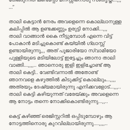
…”
താലി കെട്ടാൻ നേരം അവളെന്നെ കൊല്ലാനുള്ള
കലിപ്പിൽ ആ ഉണ്ടക്കണ്ണും ഉരുട്ടി നോക്കി…,,,
താലി വാങ്ങാൻ കൈ നീട്ടുമ്പോൾ എന്നെ വിട്ട്
പോകാൻ മടിച്ചുകൊണ്ട് കയ്യിൽ ഗ്ലാസ്സ്
ഉണ്ടായിരുന്നു,,, അത്‌ പൂജാരിയോ സ്വാമിയോ
പുള്ളിയുടെ മടിയിലോട്ട് ഇട്ടേച്ചും ഞാനാ താലി
വാങ്ങി…,,,,.. ഞാനൊരു ഇളി ഇളിച്ചോണ്ട് ആ
താലി കെട്ടി.. വേണ്ടിവന്നാൽ അതോണ്ട്
ഞാനവളെ കഴുത്തിൽ കിടുക്കിട്ട് കൊല്ലും…,,,,
അത്രയും ദേഷ്യമായിരുന്നു എനിക്കവളോട്…,,,..
താലി കെട്ടി കഴിയുന്നത് വരേയ്ക്കും അവളെന്നെ
ആ നോട്ടം തന്നെ നോക്കികൊണ്ടിരുന്നു…,,..
കെട്ട് കഴിഞ്ഞ് രെജിസ്റ്ററിൽ ഒപ്പിടുമ്പോഴും ആ
നോട്ടത്തിനൊരു കുറവില്ലായിരുന്നു….,,,,..