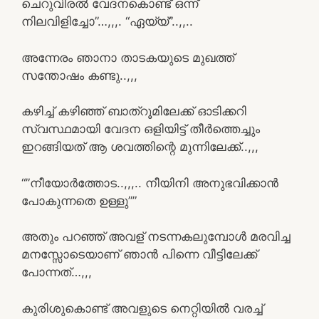
ചെറുവിരൽ വേദനകൊണ്ട് ഒന്ന്
നിലവിളിച്ചോ”…,,,. “ഏയ്യ്”..,,..
അന്നേരം ഞാനാ താടകയുടെ മുഖത്ത്
സന്തോഷം കണ്ടു..,,,
കഴിച്ച് കഴിഞ്ഞ് ബാത്റൂമിലേക്ക് ഓടിക്കറി
സ്വസ്ഥമായി വേദന ഒളിയിട്ട് തീർത്തെച്ചും
ഇറങ്ങിയത് ആ ശവത്തിന്റെ മുന്നിലേക്ക്..,,,
“”നീയോർത്തോട..,,,.. നീയിനി അനുഭവിക്കാൻ
പോകുന്നതെ ഉള്ളു””
അതും പറഞ്ഞ് അവള് നടന്നകലുമ്പോൾ മരവിച്ച
മനസ്സോടെയാണ് ഞാൻ പിന്നെ വീട്ടിലേക്ക്
പോന്നത്…,,,
കുരിശുകൊണ്ട് അവളുടെ നെറ്റിയിൽ വരച്ച്