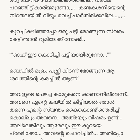
പറഞ്ഞിട്ട് കാര്യമുണ്ടോ,,,.. കണ്ടകശനിയെന്റെ
നിറതലയിൽ വീടും വെച്ച് പാർതിരിക്കല്ലേ…,,,..
കുറച്ച് കഴിഞ്ഞപ്പോ ഒരു പട്ടി മോങ്ങുന്ന സ്വരം
കേട്ട് ഞാൻ റൂമിലേക്ക് നോക്കി..
“”ഓഹ് ഈ കൊടിച്ചി പട്ടിയായിരുന്നോ…””
ബെഡിൽ മുഖം പൂഴ്ത്തി കിടന്ന് മോങ്ങുന്ന ആ
ശവത്തിന്റെ കരച്ചിൽ ആണ്..
അവളുടെ പെഴച്ച കാമുകനെ കാണാനില്ലെന്ന്..
അവനെ എന്റെ കയ്യിൽ കിട്ടിയാൽ ഞാൻ
തന്നെ എന്റെ സ്വന്തം കൈകൊണ്ട് ഞെരിച്ച്
കൊല്ലും അവനെ.. അത്രയും വിഷമം ഉണ്ട്…
അല്ലെങ്കിലും ആരേലും ഈ കൂറയെ
പ്രേമിക്കോ… അവന്റെ ചൊറിച്ചിൽ… അതിപ്പോ