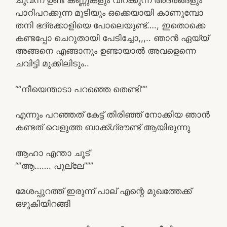
ചുവന്ന ഉണ്ട കണ്ണുകളും വിറക്കുന്ന അദരങ്ങളും
പാറിപറക്കുന്ന മുടിയും ഒക്കെയായി കാണുമ്പോ
തനി ഭദ്രക്കാളിയെ പോലെയുണ്ട്…., ഇതൊക്കെ
കണ്ടപ്പോ ചെറുതായി പേടിച്ചോ,,,.. ഞാൻ ഏയ്യ്
അങ്ങനെ എങ്ങാനും ഉണ്ടായാൽ അവളെന്നെ
ചവിട്ടി മുക്കിലിടും..
“”നീയെന്താടാ പറഞ്ഞെ തെണ്ടി””
എന്നും പറഞ്ഞത് കേട്ട് തിരിഞ്ഞ് നോക്കിയ ഞാൻ
കണ്ടത് വെളുത്ത ബാക്ക്ഗ്രൗണ്ട് ആയിരുന്നു
ആഹാ എന്താ ചൂട്
“”ആ……. പുല്ലേ”””
മേശപ്പുറത്ത് ഇരുന്ന് പാല് എന്റെ മുഖത്തേക്ക്
ഒഴുകിയിറങ്ങി