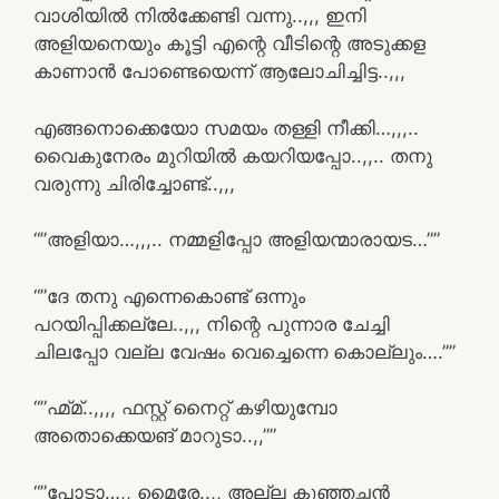
വാശിയിൽ നിൽക്കേണ്ടി വന്നു..,,, ഇനി
അളിയനെയും കൂട്ടി എന്റെ വീടിന്റെ അടുക്കള
കാണാൻ പോണ്ടെയെന്ന് ആലോചിച്ചിട്ട..,,,
എങ്ങനൊക്കെയോ സമയം തള്ളി നീക്കി…,,,..
വൈകുനേരം മുറിയിൽ കയറിയപ്പോ..,,.. തനു
വരുന്നു ചിരിച്ചോണ്ട്..,,,
“”അളിയാ…,,,.. നമ്മളിപ്പോ അളിയന്മാരായട…””
“”ദേ തനു എന്നെകൊണ്ട് ഒന്നും
പറയിപ്പിക്കല്ലേ..,,, നിന്റെ പുന്നാര ചേച്ചി
ചിലപ്പോ വല്ല വേഷം വെച്ചെന്നെ കൊല്ലും….””
“”ഹ്മ്മ്..,,,, ഫസ്റ്റ് നൈറ്റ്‌ കഴിയുമ്പോ
അതൊക്കെയങ് മാറുടാ..,,””
“”പോടാ…,, മൈരേ..,, അല്ല കുഞ്ഞച്ഛൻ