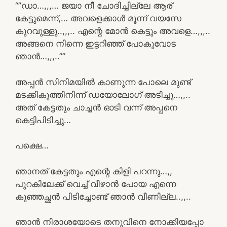
“”ഡാ…,,,… ജയാ നീ ചോദിച്ചില്ലേ ആര്
കേട്ടുമെന്ന്,… അവളെക്കാൾ മൂന്ന് വയസേ
കുറവുള്ളു..,,,.. എന്റെ മോൻ കെട്ടും അവളെ…,,,..
അങ്ങനെ നിന്നെ ഇട്ടറിഞ്ഞ് പോകുവോട
ഞാൻ…,,,..””
അപ്പൻ സിനിമയിൽ കാണുന്ന പോലെ മുണ്ട്
മടക്കികുത്തിനിന്ന് ഡയോലോഗ് അടിച്ചു…,,..
അത്‌ കേട്ടതും ചാച്ചൻ ഓടി വന്ന് അപ്പനെ
കെട്ടിപിടിച്ചു…
പക്ഷെ…
ഞാനത് കേട്ടതും എന്റെ കിളി പറന്നു…,,
പുറകിലേക്ക് വെച്ച് വീഴാൻ പോയ എന്നെ
കുഞ്ഞച്ഛൻ പിടിച്ചോണ്ട് ഞാൻ വീണില്ല..,,..
ഞാൻ നിരാശയോടെ തനുവിനെ നോക്കിയപ്പോ