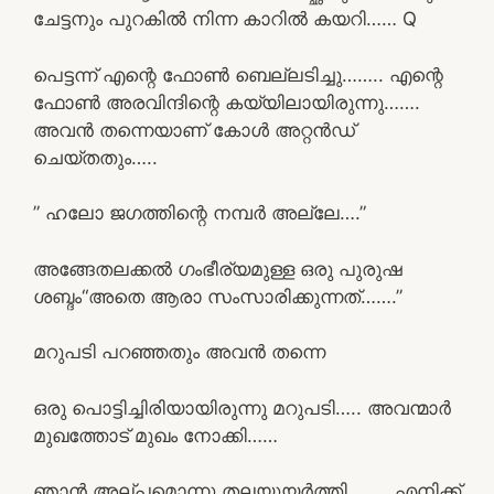
ചേട്ടനും പുറകിൽ നിന്ന കാറിൽ കയറി…… Q
പെട്ടന്ന് എന്റെ ഫോൺ ബെല്ലടിച്ചു…….. എന്റെ
ഫോൺ അരവിന്ദിന്റെ കയ്യിലായിരുന്നു…….
അവൻ തന്നെയാണ് കോൾ അറ്റൻഡ്
ചെയ്തതും…..
” ഹലോ ജഗത്തിന്റെ നമ്പർ അല്ലേ….”
അങ്ങേതലക്കൽ ഗംഭീര്യമുള്ള ഒരു പുരുഷ
ശബ്ദം“അതെ ആരാ സംസാരിക്കുന്നത്…….”
മറുപടി പറഞ്ഞതും അവൻ തന്നെ
ഒരു പൊട്ടിച്ചിരിയായിരുന്നു മറുപടി….. അവന്മാർ
മുഖത്തോട് മുഖം നോക്കി……
ഞാൻ അല്പമൊന്നു തലയുയർത്തി…….. എനിക്ക്