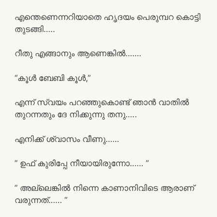
എന്തെണെന്നറിയാതെ ഹൃദയം പെരുമ്പറ കൊട്ടി
തുടങ്ങി…..
റീതു എങ്ങാനും ആണെങ്കിൽ…….
“കൂൾ ബേബി കൂൾ,”
എന്ന് സ്വയം പറഞ്ഞുകൊണ്ട് ഞാൻ വാതിൽ
തുറന്നതും ദേ നിക്കുന്നു തനു…..
എനിക്ക് ശ്വാസം വീണു……
” ഉഫ് കുരിപ്പേ നീയായിരുന്നോ…… ”
” അല്ലെങ്കിൽ നിന്നെ കാണാനിവിടെ ആരാണ്
വരുന്നത്…… ”