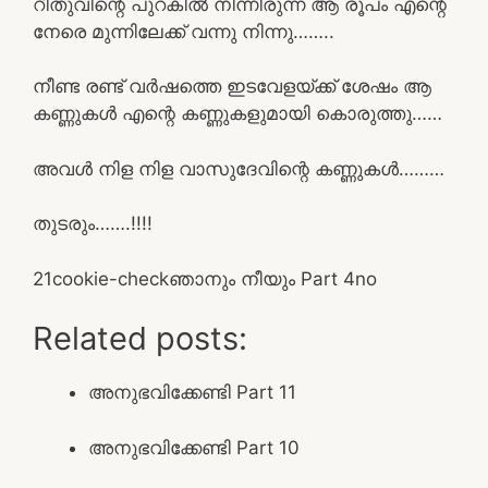
റീതുവിന്റെ പുറകിൽ നിന്നിരുന്ന ആ രൂപം എന്റെ
നേരെ മുന്നിലേക്ക് വന്നു നിന്നു……..
നീണ്ട രണ്ട് വർഷത്തെ ഇടവേളയ്ക്ക് ശേഷം ആ
കണ്ണുകൾ എന്റെ കണ്ണുകളുമായി കൊരുത്തു……
അവൾ നിള നിള വാസുദേവിന്റെ കണ്ണുകൾ………
തുടരും…….!!!!
2
1
cookie-check
ഞാനും നീയും Part 4
no
Related posts:
അനുഭവിക്കേണ്ടി Part 11
അനുഭവിക്കേണ്ടി Part 10