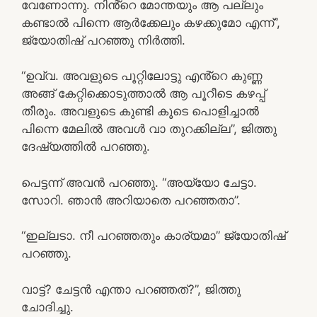
വേണോന്നു. നിൻ്റെ മോന്തയും ആ പല്ലും
കണ്ടാൽ പിന്നെ ആർക്കേലും കഴക്കുമോ എന്ന്”,
ജ്യോതിഷ് പറഞ്ഞു നിർത്തി.
“ഉവ്വ. അവളുടെ പൂറ്റിലോട്ടു എൻ്റെ കുണ്ണ
അങ്ങ് കേറ്റിക്കൊടുത്താൽ ആ പൂറീടെ കഴപ്പ്
തീരും. അവളുടെ കുണ്ടി കൂടെ പൊളിച്ചാൽ
പിന്നെ മേലിൽ അവൾ വാ തുറക്കില്ല”, ജിത്തു
ദേഷ്യത്തിൽ പറഞ്ഞു.
പെട്ടന്ന് അവൻ പറഞ്ഞു. “അയ്യോ ചേട്ടാ.
സോറി. ഞാൻ അറിയാതെ പറഞ്ഞതാ”.
“ഇല്ലടാ. നീ പറഞ്ഞതും കാര്യമാ” ജ്യോതിഷ്
പറഞ്ഞു.
വാട്ട്? ചേട്ടൻ എന്താ പറഞ്ഞത്?”, ജിത്തു
ചോദിച്ചു.