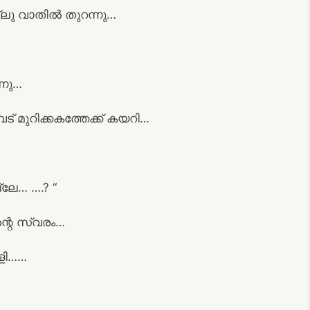
്ലു വാതിൽ തുറന്നു…
്നു…
് മുറിക്കകത്തേക്ക് കയറി…
്ലേ… ….? “
ന്റെ സ്വരം…
്ളി……