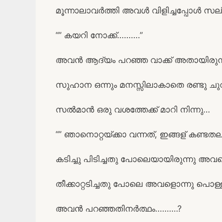
മൂന്നാലാവർത്തി അവൾ വിളിച്ചപ്പോൾ സല
“” കയറി നോക്ക്……….”
അവൻ ആദ്യം പറഞ്ഞ വാക്ക് അതായിരുന
സുഹാന ഒന്നും മനസ്സിലാകാതെ രണ്ടു ചുവട
സൽമാൻ ഒരു വശത്തേക്ക് മാറി നിന്നു…
“” ഞാനൊറ്റയ്ക്കാ വന്നത്, ഇങ്ങള് കണ്ടതല
കടിച്ചു പിടിച്ചതു പോലെയായിരുന്നു അവ
തീക്കാറ്റടിച്ചതു പോലെ അവളൊന്നു പൊള
അവൻ പറഞ്ഞതിനർത്ഥം……….?