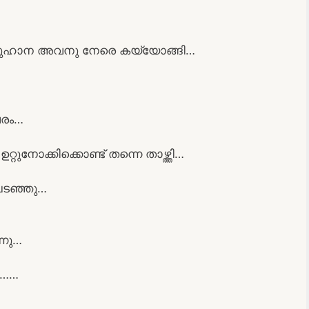
 സുഹാന അവനു നേരെ കയ്യോങ്ങി…
വരം…
ക്കിക്കൊണ്ട് തന്നെ താഴ്ത്തി…
ലടഞ്ഞു…
്നു…
്ല……