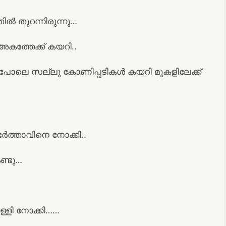
ിൽ തുറന്നിരുന്നു…
കത്തേക്ക് കയറി..
 പോലെ സല്ലു കോണിപ്പടികൾ കയറി മുകളിലേക്ക്
ഭർത്താവിനെ നോക്കി..
ണ്ടു…
്ളി നോക്കി……