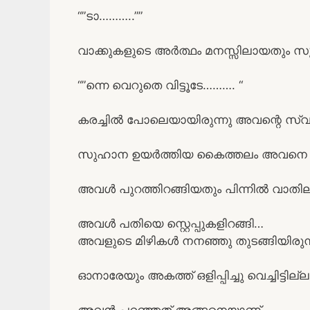
“”ടാ………..””
വാക്കുകളുടെ അർത്ഥം മനസ്സിലായതും
“”ന്നെ വെറുതെ വിട്ടൂടേ………. “
കരച്ചിൽ പോലെയായിരുന്നു അവന്റെ സ്
സുഹാന ഉയർത്തിയ കൈത്തലം അവനെ ഉറ്റുനോ
അവൾ പുറത്തിറങ്ങിയതും പിന്നിൽ വാതി
അവൾ പതിയെ സ്റ്റെപ്പുകളിറങ്ങി…
അവളുടെ മിഴികൾ നനഞ്ഞു തുടങ്ങിയിരുന
ഓനാരേയും അകത്ത് ഒളിപ്പിച്ചു വെച്ചിട്ടില