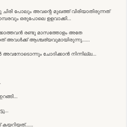
ിരി പോലും അവന്റെ മുഖത്ത് വിരിയാതിരുന്നത്
ൊമ്പരവും ഒരുപോലെ ഉളവാക്കി…
വെക്കാത്തവൻ രണ്ടു മാസത്തോളം അതേ
നത് അവൾക്ക് ആശ്ചര്യവുമായിരുന്നു……
ാൻ അവനോടൊന്നും ചോദിക്കാൻ നിന്നില്ല…
…
റങ്ങി…
്ടു…
്ക് കയറിയത്……