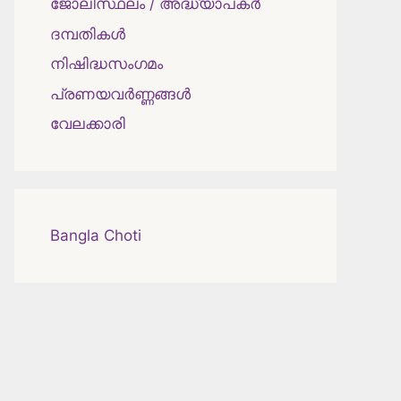
ജോലിസ്ഥലം / അദ്ധ്യാപകർ
ദമ്പതികള്‍
നിഷിദ്ധസംഗമം
പ്രണയവർണ്ണങ്ങൾ
വേലക്കാരി
Bangla Choti