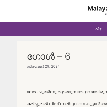
Skip
Malaya
to
content
F
വീട്
ഗോൾ – 6
ഡിസംബർ 29, 2024
നേരം പുലർന്നു തുടങ്ങുന്നതേ ഉണ്ടായിരുന്
കരിപ്പൂരിൽ നിന്ന് സല്ലുവിനെ കൂട്ടാ