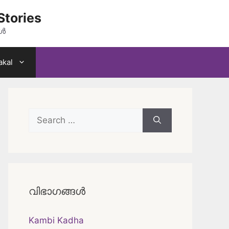
Stories
കൾ
akal
Search
for:
വിഭാഗങ്ങൾ
Kambi Kadha