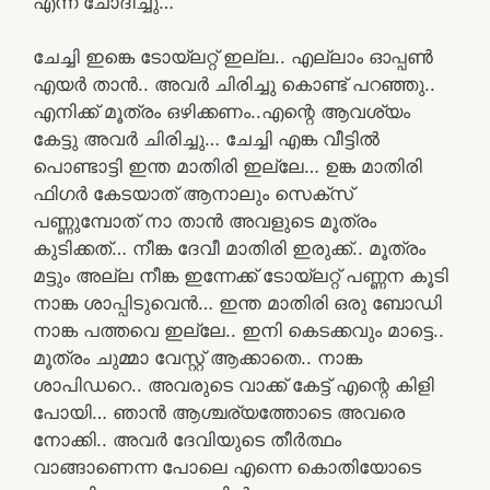
എന്ന് ചോദിച്ചു…
ചേച്ചി ഇങ്കെ ടോയ്ലറ്റ് ഇല്ല.. എല്ലാം ഓപ്പൺ
എയർ താൻ.. അവർ ചിരിച്ചു കൊണ്ട് പറഞ്ഞു..
എനിക്ക് മൂത്രം ഒഴിക്കണം..എന്റെ ആവശ്യം
കേട്ടു അവർ ചിരിച്ചു… ചേച്ചി എങ്ക വീട്ടിൽ
പൊണ്ടാട്ടി ഇന്ത മാതിരി ഇല്ലേ… ഉങ്ക മാതിരി
ഫിഗർ കേടയാത് ആനാലും സെക്സ്
പണ്ണുമ്പോത് നാ താൻ അവളുടെ മൂത്രം
കുടിക്കത്… നീങ്ക ദേവീ മാതിരി ഇരുക്ക്.. മൂത്രം
മട്ടും അല്ല നീങ്ക ഇന്നേക്ക് ടോയ്ലറ്റ് പണ്ണന കൂടി
നാങ്ക ശാപ്പിടുവെൻ… ഇന്ത മാതിരി ഒരു ബോഡി
നാങ്ക പത്തവെ ഇല്ലേ.. ഇനി കെടക്കവും മാട്ടെ..
മൂത്രം ചുമ്മാ വേസ്റ്റ് ആക്കാതെ.. നാങ്ക
ശാപിഡറെ.. അവരുടെ വാക്ക് കേട്ട് എന്റെ കിളി
പോയി… ഞാൻ ആശ്ചര്യത്തോടെ അവരെ
നോക്കി.. അവർ ദേവിയുടെ തീർത്ഥം
വാങ്ങാണെന്ന പോലെ എന്നെ കൊതിയോടെ