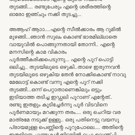
തുടങ്ങി…. രണ്ടുപേരും എന്റെ ശരീരത്തിന്റെ
ഓരോ ഇഞ്ചും നക്കി തുടച്ചു…
അആഹ് ആാാ….എന്റെ സീൽക്കാരം ആ റൂമിൽ
മുഴങ്ങി…ഞാൻ സുഖം കൊണ്ട് ഭാരമില്ലാതെ
വായുവിൽ പൊങ്ങുന്നതായി തോന്നി.. എന്റെ
മനസിന്റെ കാമ വികാരം
പൂർത്തീകരിക്കപെടുന്നു… എന്റെ പൂറ് പൊട്ടി
ഒലിച്ചു.. തുടയിലൂടെ ഒഴുകി..താഴെ ഇരുന്നവൻ
തുടയിലൂടെ ഒഴുകിയ തേൻ നോക്കികൊണ്ട്‌ നാവു
മേലോട്ട് കൊണ്ട് വന്നു എന്റെ പൂറ് നക്കി
തുടങ്ങി…ഒന്ന് പെറ്റാതാണെങ്കിലും ഒട്ടും
ഇടിയാത്ത തടിച്ച ഇഡ്ഡലി പൂറാണ് എന്റേത്..
രണ്ടു ഇതളും കൂടിച്ചേർന്നു പൂർ വിടവിനെ
പൂർണമായും മറക്കുന്ന തരം…. ഒരു ചെറിയ വര
മാത്രമേ നടുക്ക് ഉള്ളു.. ഒരു പതിനെട്ടു വയസു
പ്രായമുള്ള പെണ്ണിന്റെ പൂറുപോലെ…. അതിന്റെ
ഇതളിനെ ചുണ്ടുകൾക്കിടയിൽ വച്ചു ഉറുഞ്ചി