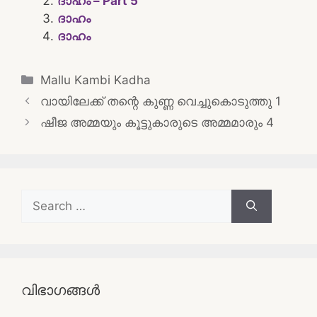
ദാഹം – Part 5
ദാഹം
ദാഹം
Categories
Mallu Kambi Kadha
Post
വായിലേക്ക് തന്റെ കുണ്ണ വെച്ചുകൊടുത്തു 1
navigation
ഷീജ അമ്മയും കൂട്ടുകാരുടെ അമ്മമാരും 4
Search
for:
വിഭാഗങ്ങൾ