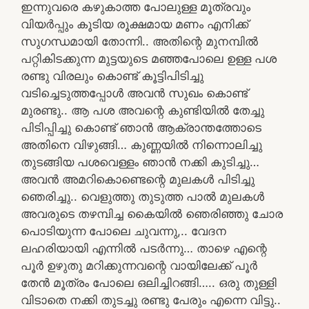
ഇന്നുവരെ കഴുകാത്ത പോലുള്ള മൂത്രവും
വിയർപ്പും കൂടിയ രൂക്ഷമായ മണം എനിക്ക്
സുഗന്ധമായി തോന്നി.. അതിന്റെ മുനമ്പിൽ
പറ്റികിടക്കുന്ന മുട്ടയുടെ മഞ്ഞപോലെ ഉള്ള പശ
രണ്ടു വിരലും കൊണ്ട് കൂട്ടിപിടിച്ചു
വടിച്ചെടുത്തപ്പോൾ അവൻ സുഖം കൊണ്ട്
മുരണ്ടു.. ആ പശ അവന്റെ കുണ്ടിയിൽ തേച്ചു
പിടിപ്പിച്ചു കൊണ്ട് ഞാൻ ആക്രാന്തത്തോടെ
അതിനെ വിഴുങ്ങി… കുണ്ണയിൽ നിന്നൊലിച്ചു
തുടങ്ങിയ പശവെള്ളം ഞാൻ നക്കി കുടിച്ചു…
അവൻ അമറികൊണ്ടെന്റെ മുലകൾ പിടിച്ചു
ഞെരിച്ചു.. വെളുത്തു തുടുത്ത പാൽ മുലകൾ
അവരുടെ തഴമ്പിച്ച കൈയിൽ ഞെരിഞ്ഞു ചോര
പൊടിയുന്ന പോലെ ചുവന്നു,.. വേദന
ലഹരിയായി എന്നിൽ പടർന്നു… താഴെ എന്റെ
പൂർ ഉഴുതു മറിക്കുന്നവന്റെ വായിലേക്ക് പൂർ
തേൻ മൂത്രം പോലെ ഒലിച്ചിറങ്ങി….. ഒരു തുള്ളി
വിടാതെ നക്കി തുടച്ചു രണ്ടു പേരും എന്നെ വിട്ടു..