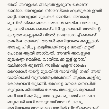
അജി അവളുടെ അടുത്ത് ഇരുന്നു കൊണ്ട്
മെല്ലെ അവളുടെ ബ്രെസിയർ ഹുക്കുകൾ ഊരി
മാറ്റി. അവളുടെ മുലകൾ മെല്ലെ അവന്റെ
മുന്നിൽ പ്രകടമായി.അയാൾ മെല്ലെ അതിനു
മുകളിൽ കൈ കൊണ്ട് പിടിച്ചു ഞെക്കി. അതിന്റെ
കറുത്ത കണ്ണുകൾ വിരൽ ഉപയോഗിച്ച് കൊണ്ട്
മെല്ലെ ഞെരടി. അവൾ അറിയാതെ കണ്ണുകൾ
അടച്ചു പിടിച്ചു. ഉള്ളിലേക്ക് ഒരു ഷോക്ക് ഏറ്റത്
പോലെ ആയി അശ്വതി. അവൻ അവളുടെ
മുലകണ്ണ് മെല്ലെ വായിലേക്ക് ഇട്ട് ഈമ്പി
വലിക്കാൻ തുടങ്ങി. സജീഷ് ഏട്ടന് ശേഷം
മറ്റൊരാൾ തന്റെ മുലയിൽ നാവ് നീട്ടി നക്കി അത്
വായിലാക്കി നുണഞ്ഞു.അശ്വതി ആകെ കുളിരു
കോരുവാൻ തുടങ്ങി. അവളെ നേരെ ബെഡിൽ
കുറുകെ കിടത്തിയ ശേഷം അവളുടെ മുലകൾ
മാറി മാറി കുടിച്ചു. അവളുടെ മുഖത്ത് പല പല
മാറ്റങ്ങൾ മാറി മറയുന്നത് അവൻ കണ്ടു..
അറിയാതെ അവളുടെ വായിൽ നിന്ന് ഞെരക്കമ്