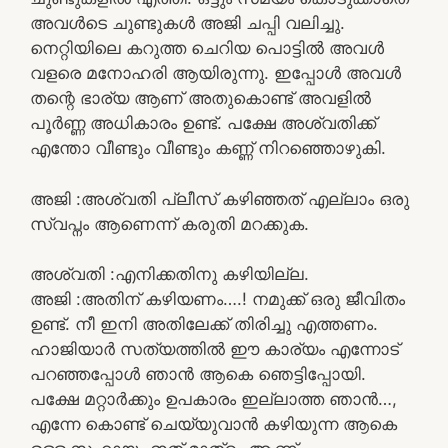
അവൾടെ ചുണ്ടുകൾ അജി ചപ്പി വലിച്ചു.
നെറ്റിയിലെ കറുത്ത ചെറിയ പൊട്ടിൽ അവൾ
വളരെ മനോഹരി ആയിരുന്നു. ഇപ്പോൾ അവൾ
തന്റെ ഭാര്യ ആണ് അതുകൊണ്ട് അവളിൽ
പൂർണ്ണ അധികാരം ഉണ്ട്. പക്ഷേ അശ്വതിക്ക്
എന്തോ വീണ്ടും വീണ്ടും കണ്ണ് നിറഞ്ഞൊഴുകി.
അജി :അശ്വതി പ്ലീസ് കഴിഞ്ഞത് എല്ലാം ഒരു
സ്വപ്നം ആണെന്ന് കരുതി മറക്കുക.
അശ്വതി :എനിക്കതിനു കഴിയില്ല.
അജി :അതിന് കഴിയണം….! നമുക്ക് ഒരു ജീവിതം
ഉണ്ട്. നീ ഇനി അതിലേക്ക് തിരിച്ചു എത്തണം.
ഹാജിയാർ സത്യത്തിൽ ഈ കാര്യം എന്നോട്
പറഞ്ഞപ്പോൾ ഞാൻ ആകെ ഞെട്ടിപ്പോയി.
പക്ഷേ മറ്റാർക്കും ഉപകാരം ഇല്ലാത്ത ഞാൻ…,
എന്നേ കൊണ്ട് ചെയ്യുവാൻ കഴിയുന്ന ആകെ