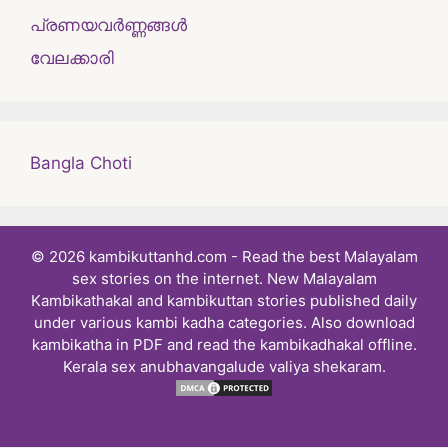
പ്രണയവർണ്ണങ്ങൾ
വേലക്കാരി
Bangla Choti
© 2026 kambikuttanhd.com - Read the best Malayalam
sex stories on the internet. New Malayalam
Kambikathakal and kambikuttan stories published daily
under various kambi kadha categories. Also download
kambikatha in PDF and read the kambikadhakal offline.
Kerala sex anubhavangalude valiya shekaram.