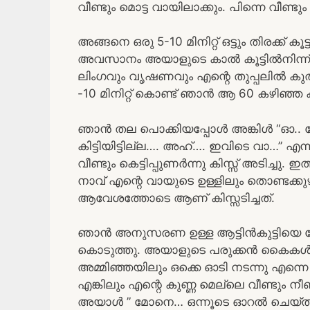
വീണ്ടും മൊട്ട വായിലാക്കും. പിന്നെ വീണ്ടും
അങ്ങനെ ഒരു 5-10 മിനിറ്റ് ഒട്ടും തിരക്ക് 
അവസാനം അയാളുടെ കാൽ കൂട്ടിൽനിന്ന
ലിംഗവും വൃഷണവും എന്റെ തുപ്പലിൽ കുതി
-10 മിനിറ്റ് കൊണ്ട് ഞാൻ ആ 60 കഴിഞ്ഞ കി
ഞാൻ തല പൊക്കിയപ്പോൾ അങ്കിൾ “ഓ.
കിട്ടിയിട്ടില്ല…. അഹ്…. ഇവിടെ വാ…” എന്ന്
വീണ്ടും കെട്ടിപ്പുണർന്നു കിസ്സ് അടിച
നാവ് എന്റെ വായുടെ ഉള്ളിലും തൊണ്ടക്കുഴ
ആവേശത്തോടെ ആണ് കിസ്സടിച്ചത്.
ഞാൻ അനുസരണ ഉള്ള ആട്ടിൻകുട്ടിയെ 
കൊടുത്തു. അയാളുടെ പരുക്കൻ കൈകൾ എന
അമ്മിഞ്ഞയിലും ഒക്കെ ഓടി നടന്നു എന്നെ പ
എങ്കിലും എന്റെ കുണ്ണ മെല്ലെ വീണ്ടും നീണ്
അയാൾ ” മോനെ… ഒന്നൂടെ ഓറൽ ചെയ്തു തന്