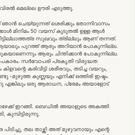
 വിരൽ മെല്ലെ ഊരി എടുത്തു.
 ഞാൻ ചെയ്യുന്നത് ശെരിക്കും തോന്നിവാസം
്കാൾ മിനിമം 50 വയസ് കൂടുതൽ ഉള്ള ആൾ
്ടില്ലാത്തത്ര സുഖവും ത്രില്ലും ആണ് തന്നത്.
 ആയാലും പുറത്ത് ആരും അറിയാൻ പോകുന്നില്ല.
കുകയാണെന്നും ആരും ചിന്തിക്കാൻ പോകുന്നില്ല.
പരോപകാരം. സർവോപരി പ്രകൃതി വിരുദ്ധത
ിളവന്റെ കരിവീട്ടി ശരീരവും, തടിച്ച വയറും,
ടു -മുഴുത്ത കുണ്ണയും എനിക്ക് ഒത്തിരി ഇഷ്ടം
നു എങ്കിലും ഒരു ആരാധന, പ്രേമം അയാളോട്
േക്ക് ഇറങ്ങി. ബെഡിൽ അയാളുടെ അകത്തി
കുമ്പിട്ടിരുന്നു.
ിടിച്ചു, തല താഴ്ത്തി അത് മുഴുവനായും എന്റെ