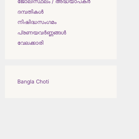
ജോലിസ്ഥലം / അദ്ധ്യാപകർ
ദമ്പതികള്‍
നിഷിദ്ധസംഗമം
പ്രണയവർണ്ണങ്ങൾ
വേലക്കാരി
Bangla Choti