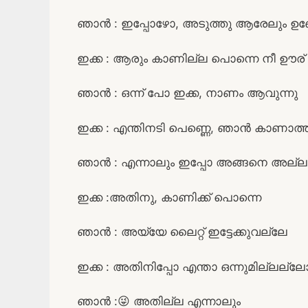
ഞാൻ : ഇപ്പോഴോ, അടുത്തു ആരേലും ഉ
ഇക്ക : ആരും കാണില്ല പൊന്നെ നീ ഊര്
ഞാൻ : ഒന്ന് പോ ഇക്ക, നാണം ആവുന്നു
ഇക്ക : എന്തിനടി പെണ്ണെ, ഞാൻ കാണാത്
ഞാൻ : എന്നാലും ഇപ്പോ അങ്ങനെ അല്ല
ഇക്ക :അതിനു, കാണിക്ക് പൊന്നെ
ഞാൻ : അയ്യേ ലൈറ്റ് ഇട്ടേക്കുവല്ലേ
ഇക്ക : അതിനിപ്പോ എന്താ ഒന്നുമില്ലല
ഞാൻ :😜 അതില്ല എന്നാലും