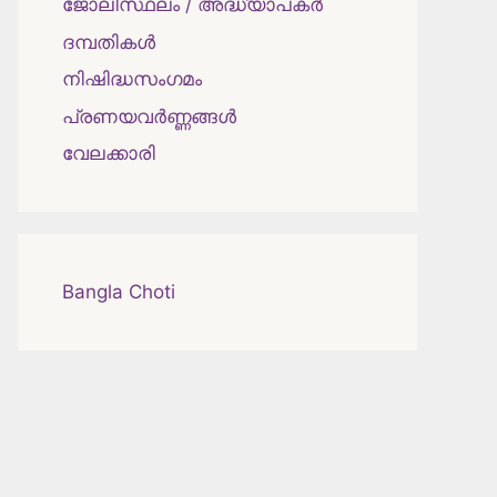
ജോലിസ്ഥലം / അദ്ധ്യാപകർ
ദമ്പതികള്‍
നിഷിദ്ധസംഗമം
പ്രണയവർണ്ണങ്ങൾ
വേലക്കാരി
Bangla Choti