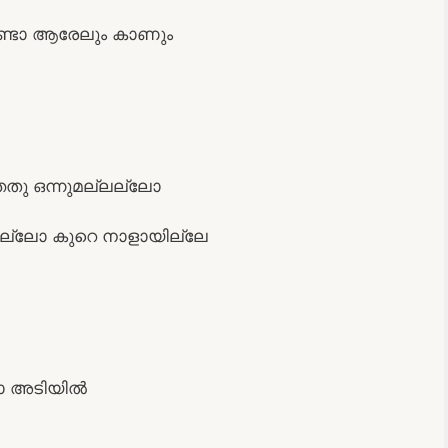
ണ്ടോ ആരേലും കാണും
തതു ഒന്നുമല്ലല്ലോ
ല്ലോ കുറെ നാളായില്ലേ
്ലോ അടിയിൽ