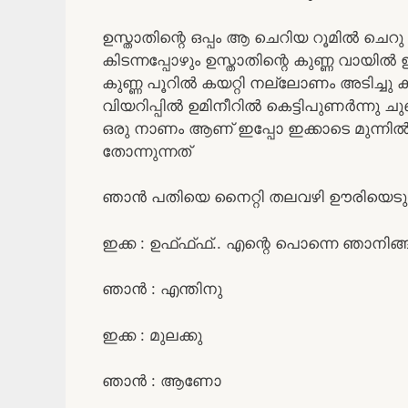
ഉസ്താതിന്റെ ഒപ്പം ആ ചെറിയ റൂമിൽ ചെറു
കിടന്നപ്പോഴും ഉസ്താതിന്റെ കുണ്ണ വായിൽ ഇട
കുണ്ണ പൂറിൽ കയറ്റി നല്ലോണം അടിച്ചു കുണ
വിയറിപ്പിൽ ഉമിനീറിൽ കെട്ടിപുണർന്നു
ഒരു നാണം ആണ് ഇപ്പോ ഇക്കാടെ മുന്ന
തോന്നുന്നത്
ഞാൻ പതിയെ നൈറ്റി തലവഴി ഊരിയെടുത
ഇക്ക : ഉഫ്ഫ്ഫ്.. എന്റെ പൊന്നെ ഞാനിങ്ങു 
ഞാൻ : എന്തിനു
ഇക്ക : മുലക്കു
ഞാൻ : ആണോ