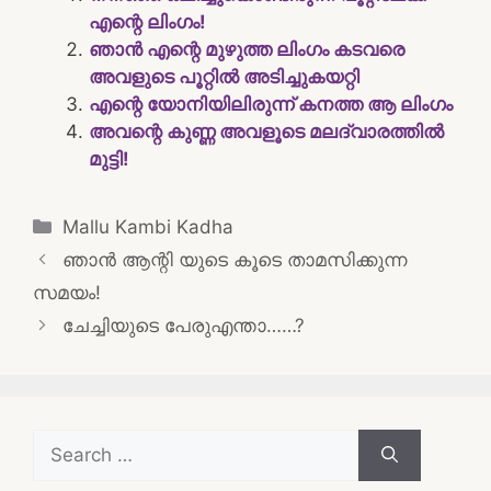
എന്റെ ലിംഗം!
ഞാന്‍ എന്റെ മുഴുത്ത ലിംഗം കടവരെ
അവളുടെ പൂറ്റില്‍ അടിച്ചുകയറ്റി
എന്റെ യോനിയിലിരുന്ന് കനത്ത ആ ലിംഗം
അവന്റെ കുണ്ണ അവളൂടെ മലദ്വാരത്തിൽ
മുട്ടി!
Categories
Mallu Kambi Kadha
Post
ഞാൻ ആന്റി യുടെ കൂടെ താമസിക്കുന്ന
navigation
സമയം!
ചേച്ചിയുടെ പേരുഎന്താ……?
Search
for: