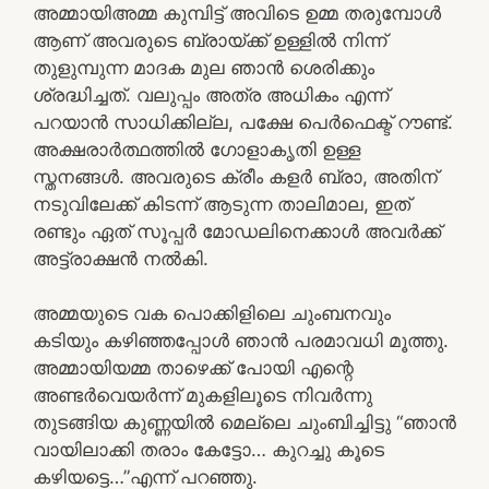
അമ്മായിഅമ്മ കുമ്പിട്ട് അവിടെ ഉമ്മ തരുമ്പോൾ
ആണ് അവരുടെ ബ്രായ്ക്ക് ഉള്ളിൽ നിന്ന്
തുളുമ്പുന്ന മാദക മുല ഞാൻ ശെരിക്കും
ശ്രദ്ധിച്ചത്. വലുപ്പം അത്ര അധികം എന്ന്
പറയാൻ സാധിക്കില്ല, പക്ഷേ പെർഫെക്ട് റൗണ്ട്.
അക്ഷരാർത്ഥത്തിൽ ഗോളാകൃതി ഉള്ള
സ്തനങ്ങൾ. അവരുടെ ക്രീം കളർ ബ്രാ, അതിന്
നടുവിലേക്ക് കിടന്ന് ആടുന്ന താലിമാല, ഇത്
രണ്ടും ഏത് സൂപ്പർ മോഡലിനെക്കാൾ അവർക്ക്
അട്ട്രാക്ഷൻ നൽകി.
അമ്മയുടെ വക പൊക്കിളിലെ ചുംബനവും
കടിയും കഴിഞ്ഞപ്പോൾ ഞാൻ പരമാവധി മൂത്തു.
അമ്മായിയമ്മ താഴെക്ക് പോയി എന്റെ
അണ്ടർവെയർന്ന് മുകളിലൂടെ നിവർന്നു
തുടങ്ങിയ കുണ്ണയിൽ മെല്ലെ ചുംബിച്ചിട്ടു “ഞാൻ
വായിലാക്കി തരാം കേട്ടോ… കുറച്ചു കൂടെ
കഴിയട്ടെ…”എന്ന് പറഞ്ഞു.