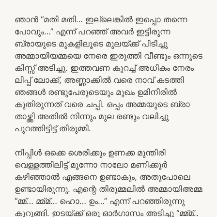
ഞാൻ “മതി മതി… ഇല്ലെങ്കിൽ ഇപ്പൊ തന്നെ
പോവും…” എന്ന് പറഞ്ഞ് അവർ ഇട്ടിരുന്ന
ബ്രായുടെ മുകളിലൂടെ മുലയ്ക്ക് പിടിച്ചു
അമ്മായിയമ്മയെ നേരെ ഇരുത്തി വീണ്ടും ഒന്നൂടെ
കിസ്സ് അടിച്ചു. ഇത്തവണ കുറച്ച് അധികം നേരം
ലിപ്പ് ലോക്ക്, അണ്ണാക്കിൽ വരെ നാവ് കടത്തി
ഞങ്ങൾ രണ്ടുപേരുടെയും മുഖം ഉമിനീരിൽ
കുതിരുന്നത് വരെ ചപ്പി. ഒപ്പം അമ്മയുടെ ബ്രാ
താഴ്ത്തി അതിൽ നിന്നും മുല രണ്ടും വലിച്ചു
പുറത്തിട്ടിട്ട് തിരുമ്മി.
നിപ്പിൾ ഒക്കെ ശെരിക്കും ഉണക്ക മുന്തിരി
വെള്ളത്തിലിട്ട് മൂന്നോ നാലോ മണിക്കൂർ
കഴിഞ്ഞാൽ എങ്ങനെ ഉണ്ടാകും, അതുപോലെ
ഉണ്ടായിരുന്നു. എന്റെ തിരുമ്മലിൽ അമ്മായിഅമ്മ
“മ്മ്… മ്മ്മ്… ഹൊ… ഉം…” എന്ന് പറഞ്ഞിരുന്നു
കുറുങ്ങി. ഇടയ്ക്ക് ഒരു ഓർഗാസം അടിച്ചു “മ്മ്മ്..