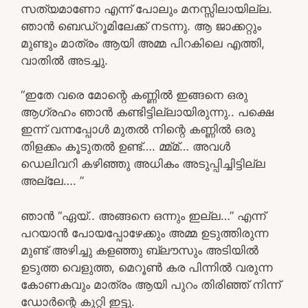
സത്യമാണോ എന്ന് പോലും മനസ്സിലായില്ല.
ഞാൻ ബെഡ്റൂമിലേക്ക് നടന്നു. ആ ജാക്കറ്റും
മുണ്ടും മാത്രം ആയി അമ്മ പിറകിലെ എത്തി,
വാതിൽ അടച്ചു.
“ഇതേ വരെ മോന്റെ കണ്ണിൽ ഇങ്ങനെ ഒരു
ആഗ്രഹം ഞാൻ കണ്ടിട്ടില്ലായിരുന്നു.. പക്ഷെ
ഇന്ന് വന്നപ്പോൾ മുതൽ നിന്റെ കണ്ണിൽ ഒരു
തിളക്കം കൂടുതൽ ഉണ്ട്…. മ്മ്മ്… അവൾ
ഡെലിവറി കഴിഞ്ഞു അധികം അടുപ്പിച്ചിട്ടില്ല
അല്ലേ…. ”
ഞാൻ “ഏയ്.. അങ്ങനെ ഒന്നും ഇല്ല…” എന്ന്
പറയാൻ പോയപ്പോഴേക്കും അമ്മ ഉടുത്തിരുന്ന
മുണ്ട് അഴിച്ചു കളഞ്ഞു ബ്ലൗസും അടിയിൽ
ഉടുത്ത വെളുത്ത, മെറൂൺ കര പിന്നിൽ വരുന്ന
കോണകവും മാത്രം ആയി പുറം തിരിഞ്ഞ് നിന്ന്
ഡോർന്റെ കുറ്റി ഇട്ടു.