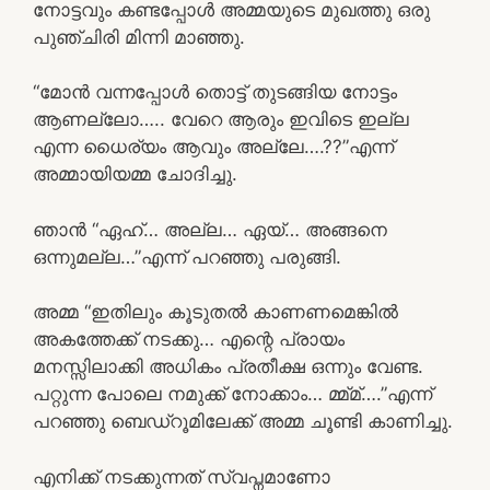
നോട്ടവും കണ്ടപ്പോൾ അമ്മയുടെ മുഖത്തു ഒരു
പുഞ്ചിരി മിന്നി മാഞ്ഞു.
“മോൻ വന്നപ്പോൾ തൊട്ട് തുടങ്ങിയ നോട്ടം
ആണല്ലോ….. വേറെ ആരും ഇവിടെ ഇല്ല
എന്ന ധൈര്യം ആവും അല്ലേ….??”എന്ന്
അമ്മായിയമ്മ ചോദിച്ചു.
ഞാൻ “ഏഹ്… അല്ല… ഏയ്… അങ്ങനെ
ഒന്നുമല്ല…”എന്ന് പറഞ്ഞു പരുങ്ങി.
അമ്മ “ഇതിലും കൂടുതൽ കാണണമെങ്കിൽ
അകത്തേക്ക് നടക്കു… എന്റെ പ്രായം
മനസ്സിലാക്കി അധികം പ്രതീക്ഷ ഒന്നും വേണ്ട.
പറ്റുന്ന പോലെ നമുക്ക് നോക്കാം… മ്മ്മ്….”എന്ന്
പറഞ്ഞു ബെഡ്‌റൂമിലേക്ക് അമ്മ ചൂണ്ടി കാണിച്ചു.
എനിക്ക് നടക്കുന്നത് സ്വപ്നമാണോ