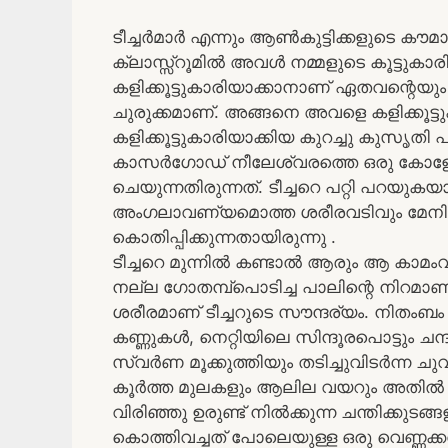
ടീച്ചർമാർ എന്നും ആൺകുട്ടിക്കളുടെ കൗ
ക്ലാസ്സ്‌റൂമിൽ അവൾ നമ്മളുടെ കൂട്ടുക
കളിക്കൂട്ടുകാരിയാക്കാനാണ് ഏതവന്റെ
ചുരുക്കമാണ്. അങ്ങനെ അവളെ കളിക്കൂട്ടു
കളിക്കൂട്ടുകാരിയാക്കിയ കുറച്ചു കുസൃത
കാസർഗോഡ് നീലേശ്വരത്തെ ഒരു കോളേജ
ചെയുന്നതിരുന്നത്. ടീച്ചറെ പറ്റി പറയുകയ
അംഗലാവണ്യമൊത്ത ശരീരവടിവും മേനിയ
കൊതിപ്പിക്കുന്നതായിരുന്നു .
ടീച്ചറെ മുന്നിൽ കണ്ടാൽ ആരും ആ കാമംവി
നല്ല ഗോതമ്പ്പൊടിച്ച പാലിന്റെ നിറമാണ്
ശരീരമാണ് ടീച്ചറുടെ സൗന്ദര്യം. നിതംബം
കണ്ണുകൾ, നെറ്റിയിലെ സിന്ദൂരപൊട്ടും ചന്
സ്വർണ മൂക്കുത്തിയും തടിച്ചുവിടർന്ന ചുവന
കൂർത്ത മുലകളും ആലില വയറും അതിൽ ഒര
വിരിഞ്ഞു ഉരുണ്ട് നിൽക്കുന്ന ചന്തിക്കു
കൊത്തിവച്ചത് പോലെയുള്ള ഒരു വെണ്ണക്ക