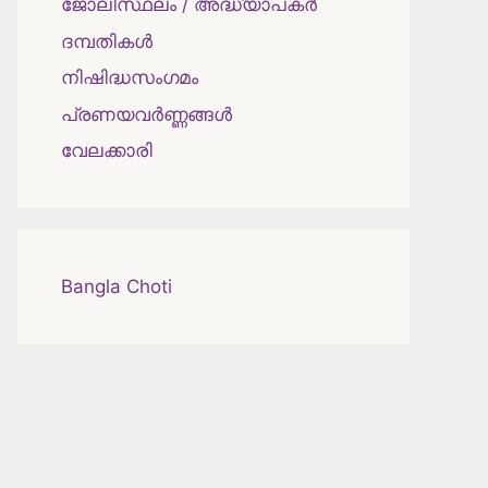
ജോലിസ്ഥലം / അദ്ധ്യാപകർ
ദമ്പതികള്‍
നിഷിദ്ധസംഗമം
പ്രണയവർണ്ണങ്ങൾ
വേലക്കാരി
Bangla Choti