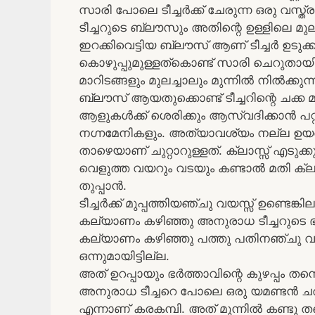
സാരി പോലെ ടീച്ചർക്ക് ചേരുന്ന ഒരു വസ്ത
ടീച്ചറുടെ ബ്ലൗസും അതിന്റെ ഉള്ളിലെ 
ഇറക്കിവെട്ടിയ ബ്ലൗസ് ആണ് ടീച്ചർ ഉടുക
കൊഴുപ്പുമുള്ളത്കൊണ്ട് സാരി ചെറുതായി 
മാറിടങ്ങളും മുലച്ചാലും മുന്നിൽ നിൽക്കുന്
ബ്ലൗസ് ആയതുക്കൊണ്ട് ടീച്ചറിന്റെ ചക്ക
ആളുകൾക്ക് ശെരിക്കും ആസ്വദിക്കാൻ പറ്റുമാ
നഗ്നമേനികളും. അത്യാവശ്യം നല്ല ഉയരമു
താഴെയാണ് ചുറ്റാറുള്ളത്. ക്ലാസ്സ്‌ എടുക്
വെളുത്ത വയറും വടയും കണ്ടാൽ മതി ക്ലാ
തുപ്പാൻ.
ടീച്ചർക്ക് മുപ്പത്തിയഞ്ചു വയസ്സ് ഉണ്ടെങ
കല്യാണം കഴിഞ്ഞു അനുരാധ ടീച്ചറുടെ 
കല്യാണം കഴിഞ്ഞു പത്തു പതിനഞ്ചു വർഷങ്
ഒന്നുമായിട്ടില്ല.
അത് ഉറപ്പായും ഭർത്താവിന്റെ കുഴപ്പം തന്
അനുരാധ ടീച്ചറെ പോലെ ഒരു യമണ്ടൻ ചരക
എന്നാണ് കരകമ്പി. അത് മുന്നിൽ കണ്ടു തന