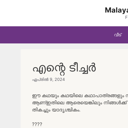
Skip
Malaya
to
content
F
വീട്
എന്റെ ടീച്ചർ
ഏപ്രിൽ 9, 2024
ഈ കഥയും കഥയിലെ കഥാപാത്രങ്ങളും സങ്
ആണ്ഇതിലെ ആരെയെങ്കിലും നിങ്ങൾക്ക് ആ
തികച്ചും യാദൃശ്ചികം.
????