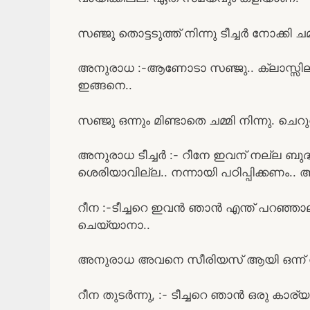
സഞ്ജു തൊട്ടടുത്ത് നിന്നു ടീച്ചർ നോക്കി ചമ
അനുരാധ :-ആണോടാ സഞ്ജു.. ക്ലാസ്സില് ന
ഇങ്ങനെ..
സഞ്ജു ഒന്നും മിണ്ടാതെ ചമ്മി നിന്നു. ചെ
അനുരാധ ടീച്ചർ :- റീനേ ഇവന് നല്ല ബു
ശെരിയാവില്ല.. നന്നായി പഠിപ്പിക്കണം..
റീന :-ടീച്ചറെ ഇവൻ ഞാൻ എന്ത് പറഞ്ഞാല
ചെയ്യാനാ..
അനുരാധ അവനെ സീരിയസ് ആയി ഒന്ന് 
റീന തുടർന്നു, :- ടീച്ചറെ ഞാൻ ഒരു കാര്യ