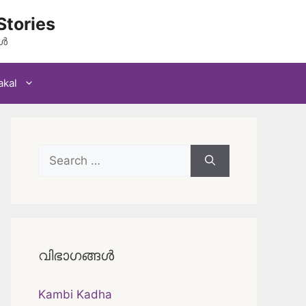
Stories
കൾ
akal
Search
for:
വിഭാഗങ്ങൾ
Kambi Kadha