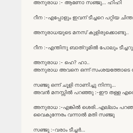
അനുരാധ :- ആണോ സഞ്ജു… ഹിഹി
റീന :-എപ്പോളും ഇവന് ടീച്ചറെ പറ്റിയ ചിന്ത
അനുരാധയുടെ മനസ് കുളിരുക്കൊണ്ടു..
റീന :-എന്തിനു ബാത്‌റൂമിൽ പോലും ടീച്ച
അനുരാധ :- ഹെ? ഹാ..
അനുരാധ അവനെ ഒന്ന് സംശയത്തോടെ നോ
സഞ്ജു ഒന്ന് ചൂളി നാണിച്ചു നിന്നു…
അവൻ മനസ്സിൽ പറഞ്ഞു :-ഈ തള്ള എന്നെ ന
അനുരാധ :-എങ്കിൽ ശെരി..എല്ലാം പറ
വൈകുന്നേരം വന്നാൽ മതി സഞ്ജു
സഞ്ജു :-വരാം ടീച്ചർ…