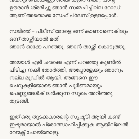
ഊരാൻ ശ്രമിച്ചു ഞാൻ സമ്മചിച്ചില്ല റോഡ്
ആണ് അതൊക്ക സേഫ് പ്ലേസ് ഉള്ളപ്പോൾ.
സജിത്ത് – പ്ലീസ് മോളെ ഒന്ന് കാണാണെകിലും
ഒന്ന് താഴ്ത്തിയാൽ മതി
ഞാൻ ഓക്കേ പറഞ്ഞു. ഞാൻ താഴ്ത്തി കൊടുത്തു.
അയാൾ എടി ചരക്കെ എന്ന് പറഞ്ഞു കുണ്ടിൽ
പിടിച്ചു നക്കി തോർത്തി, അപ്പോളേക്കും ഞാനും
നല്ല മൂഡിൽ ആയി. അങ്ങനെ ഈ
ചെറുകളിയോടെ ഞാൻ പൂർണമായും
പെണ്ണുങ്ങൾക് ലഭിക്കുന്ന സുഖം അറിഞ്ഞു
തുടങ്ങി.
ഇത് ഒരു തുടക്കകാരന്റെ സൃഷ്ട്ടി ആയി കണ്ട്
ഇഷ്ടമായാൽ പ്രോത്സാഹിപ്പിക്കുക ആയില്ലേൽ
റേജക്റ്റ് ചോയ്തോളു.