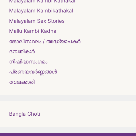
Malayalam Kambi Kathakal
Malayalam Kambikathakal
Malayalam Sex Stories
Mallu Kambi Kadha
ജോലിസ്ഥലം / അദ്ധ്യാപകർ
ദമ്പതികള്‍
നിഷിദ്ധസംഗമം
പ്രണയവർണ്ണങ്ങൾ
വേലക്കാരി
Bangla Choti