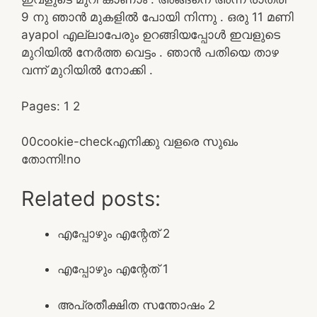
9 നു ഞാൻ മുകളിൽ പോയി നിന്നു . ഒരു 11 മണി
ayapol എല്ലാപേരും ഉറങ്ങിയപ്പോൾ ഇവളുടെ
മുറിയിൽ നേർത്ത വെട്ടം . ഞാൻ പതിയെ താഴ
വന്ന് മുറിയിൽ നോക്കി .
Pages:
1
2
0
0
cookie-check
എനിക്കു വളരെ സുഖം
തോന്നി!
no
Related posts:
എപ്പോഴും എന്റേത് 2
എപ്പോഴും എന്റേത് 1
അപ്രതീക്ഷിത സന്തോഷം 2