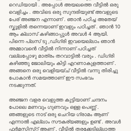
റെഡിയായി . അപ്പോൾ അയലത്തെ വീട്ടിൽ ഒരു
വെളിച്ചം . അവിടെ ഒരു സുന്ദരിയുണ്ട് അവളുടെ
പേര് അഞ്ജന എന്നാണ് . ഞാൻ പഠിച്ച അതേയ്
സ്കൂളിൽ തന്നെയാണ് ഇവളും പഠിച്ചത് . ഞാൻ 10
ആം ക്ലാസ് കഴിങ്ങാപ്പൂൾ അവൾ 4 ആയി.
പിന്നെ പ്ലസ് ടു ,ഡിഗ്രി ഇവയെല്ലാം ഞാൻ
അമ്മാവൻെ വീട്ടിൽ നിന്നാണ് പഠിച്ചത്
വല്ലപ്പോഴു മാത്രം തറവാട്ടിൽ വരും . ഡിഗ്രി
കഴിഞ്ഞു ജോലിയും കിട്ടി എറണാകുളത്താണ് .
അങ്ങനെ ഒരു വെളിയയ്ച് വീട്ടിൽ വന്നു തിരിച്ചു
പോകാൻ സമയത്താണ് ഈ സംഭവം
നടക്കുന്നത്.
അഞ്ജന വളര വെളുത്ത കുട്ടിയാണ് ചന്ദനം
പോലെ മണവും ഗുണവും ഒള്ള പെണ്ണ് .
ഞങ്ങളുടെ നാട് ഒരു ചെറിയ ഗ്രാമം ആണ്
എന്നാൽ എല്ലാം സൗകര്യങ്ങളും ഉണ്ട് . അവൾ
ഫർമസിസ്റ് ആണ് , വീട്ടിൽ തരക്കേടില്ലാത്ത