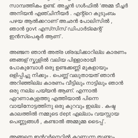
സാമ്പത്തികം ഉണ്ട്. അച്ഛൻ ഗൾഫിൽ ‘അമ്മ ടീച്ചർ
അനിയൻ എഞ്ചിനീയർ . എന്റ്റെ കുടുംബം
പഴയ ആൽക്കറാണ് അഛൻ പോലിസിൽ ,
ഞാൻ govt എസ്‌സിസ് ഡിപാർട്മെന്റ്
ഇൻസ്പെക്ടർ ആണ്‌ .
അഞ്ജന ഞാൻ അത്ര ശ്രദ്ധിക്കാറില്ല കാരണം
ഞങ്ങള് സ്കൂളിൽ വലിയ പിള്ളാരായീ
പോകുമ്പോൾ ഒരു ഉണ്ടക്കണ്ണി മുകളായും
ഒളിപ്പിച്ചു നിക്കും . പെണ്ണ് വലുതായത് ഞാൻ
അറിഞ്ഞില്ല കാരണം വീട്ടിലും നാട്ടിലും ഞാൻ
ഒരു നല്ല പയ്യൻ ആണ്. എന്നാൽ
ഏറണാകുളത്തു എത്തിയാൽ പിന്നെ
വായിനോട്ടത്തിനു ഒരു കുറവും ഇല്ല . കഷ്ട
കാലത്തിൽ നമ്മുടെ dept എല്ലാം വയസ്സായ
പെണ്ണുങ്ങൾ , കണ്ടാൽ അമ്മുമ്മ ടൈപ്പ് .
അങ്ങനെ ഇൻറർനെറ്റിൽ കാണുന്ന തുണ്ടും