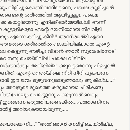
ിക്കൽ അവനെ തല്ലിയതും കോഡ് ആയപ്പോൾ
ളിച്ചുകൊണ്ട് വന്നിട്ടെന്നെ, പക്ഷെ കുളിച്ചാൽ
ണ്ടെന്റെ ശരീരത്തിൽ ആയിട്ടുള്ളു. പക്ഷെ
െ കയറ്റിയെന്നു എനിക്ക് ഓർമ്മയില്ല!! അന്ന്
 കൂട്ടാളികളോ എന്റെ ദയനീയമായ നിലവിളി
ിയും എന്നെ കടിച്ചു കീറി!!! അന്ന് രാത്രി ഏറെ
 അവരുടെ ശരീരത്തിൽ ബാക്കിയില്ലാതെ എന്റെ
ിലെ കെട്ടുന്നു അഴിച്ചു വിടാൻ ഞാൻ സുരേഷിനോട്
 അവനതു ചെയ്തില്ല!! പക്ഷെ വിടില്ല
ർക്കാർക്കും അറിയില്ല! ഒരുവട്ടമൊന്നു പിഴച്ചാൽ
മാണിത്, എന്റെ നെഞ്ചിലെ നീറി നീറി പുകയുന്ന
ാൻ ഈ ജന്മം മുഴുവനുമെടുത്താലും ആകില്ല…..”
ഴും അവളുടെ മുഖത്തെ ക്രൂരമായാ ചിരികണ്ടു
്ക് പോലും പെണ്ണെന്നു പറയുന്നത് വെറും
് ഇറങ്ങുന്ന ഒരുത്തിയുണ്ടെങ്കിൽ….പത്താണിനും
ട്ട് അറിയുകയായിരുന്നു…..
ൊക്കെ നീ….” “അത് ഞാൻ നേരിട്ട് ചെയ്തില്ല,