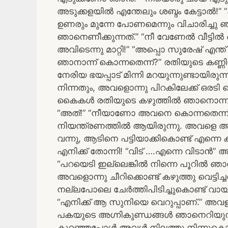
അടുക്കളയിൽ എന്തേലും ശബ്ദം കേട്ടാൽ!” “
ഉണരും മുന്നേ പോണമെന്നും വിചാരിച്ച
ഞാനെണീക്കുന്നത്.” “നീ വേണേൽ വീട്ട
അവിടെന്നു മാറ്റി!” “അപ്പൊ സുരേഷ് എന
ഞാനാന്ന് കൊന്നതെന്ന്?” രതിയുടെ കണ്ണി
നേരിയ ഭയപ്പാട് മിന്നി മറയുന്നുണ്ടായി
നിന്നതും, അവളൊന്നു പിറകിലേക്ക് ഒരടി വ
കൈകൾ രതിയുടെ കഴുത്തിൽ ഞാനൊന്നാമർ
“അത്!” “നീയാണോ അവനെ കൊന്നതെന്ന്!
നിയന്ത്രണത്തിൽ ആയിരുന്നു. അവളെ അങ
വന്നു, ആടിനെ പട്ടിയാക്കികൊണ്ട് എന്നെ ക
എനിക്ക് തോന്നി! “വിട് ….എന്നെ വിടാൻ” അ
“പറയെടി ഇല്ലെങ്കിൽ നിന്നെ പൂറിൽ ഞാൻ പന്
അവളൊന്നു ചീറിക്കൊണ്ട് കഴുത്തു വെട
നല്ലപോലെ ചേർത്തിപിടിച്ചുകൊണ്ട് വായു
“എനിക്ക് ആ സുനിയെ വെറുപ്പാണ്.” അവളുട
പകയുടെ അഗ്നികുണ്ഡങ്ങൾ ഞാനെറിയുന്
കുറഞ്ഞപ്പോൾ അവൾ നിലത്തു നിന്നുകൊണ്ട