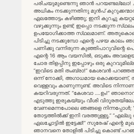
പരിചയുമുണ്ടെന്നു ഞാൻ പറയണ്ടല്ലോ! ചീ
അധികം നടക്കുന്നതിനു മുൻപ് കുറുക്കന്മ
ഏലത്തോട്ടം കഴിഞ്ഞു; ഇനി കുറച്ചു കയറ്റമ
വഴുക്കുന്നും ഉണ്ട്; ഇപ്പൊ നടക്കുന്ന സ്‌ഥ
ഉപയോഗിക്കാത്ത സ്‌ഥലമാണ്‌. അതുകൊണ്ട്
പിടിച്ചു നടക്കുമ്പോ എന്റെ പഴയ കാലം ഞ
പണിക്കു വന്നിരുന്ന കുഞ്ഞിപാറുവിന്റെ പ
എന്റെ 16 ആം വയസിൽ, ഒടുക്കം അവളെയും ഇ
ചോര തിളപ്പിനു ഇപ്പോഴും ഒരു കുറവുമില്
“ഇവിടെ മതി തംബ്രാ!” കേശവൻ പറഞ്ഞത് ക
ഒന്ന് നോക്കി, അഗാധമായ കൊക്കയാണ്, ത
വെള്ളവും കാണുന്നുണ്ട്. അവിടെ നിന്നാണ് 
കയറിവരുന്നത്. “കേശവാ ….ഉം!” ഞാനൊന
എടുത്തു ഇരുകയ്യും വീശി വിദൂരതയിലേക്ക
വേണമെന്നപോലെ ഞങ്ങളെ നിന്നപ്പോൾ; 
തോട്ടത്തിൽക്ക് ഇനി വരത്തുള്ളൂ.” “എല്ലു
ഏലച്ചോട്ടിൽ ഇട്ടേക്ക്!” സുരേഷ് എന്റെ മുഖ
ഞാനവനെ തോളിൽ പിടിച്ചു കൊണ്ട് പറഞ