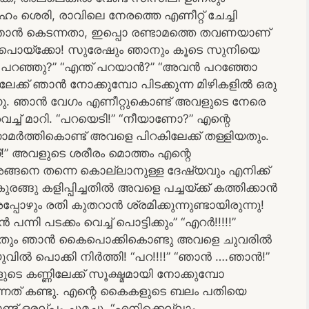
ഹം ശെരി, രാവിലെ നേരത്തെ എണീറ്റ് ചേച്ചി
ു ഞാൻ കെടന്നതാ, ഇപ്പൊ രണ്ടാമത്തെ തവണയാണ്
ിൽ പൊയ്ക്കോ! സുരേഷും ഞാനും കൂടെ സുനിയെ
്ത് പറഞ്ഞു?” “എന്ത് പറയാൻ?” “അവൻ പറഞ്ഞോ
ലേക്ക് ഞാൻ നോക്കുമ്പോ പിടക്കുന്ന മിഴികളിൽ ഒരു
രുന്നു. ഞാൻ വേഗം എണീറ്റുകൊണ്ട് അവളുടെ നേരെ
െച്ച് മാറി. “പറയെടി!” “നീയാണോ?” എന്റെ
ത്തികൊണ്ട് അവളെ പിറകിലേക്ക് തള്ളിയതും.
” അവളുടെ ശരീരം മൊത്തം എന്റെ
്ങനെ തന്നെ കൊല്ലാനുള്ള ദേഷ്യവും എനിക്ക്
ുരങ്ങു കളിപ്പിച്ചതിൽ അവളെ പച്ചയ്ക്ക് കത്തിക്കാൻ
പ്പോഴും രതി കുതറാൻ ശ്രമിക്കുന്നുണ്ടായിരുന്നു!
നി പടക്കം വെച്ച് പൊട്ടിക്കും” “എറർ!!!!!”
്ടിച്ചതും ഞാൻ കൈപൊക്കികൊണ്ടു അവളെ ചുവരിൽ
വിൽ പൊക്കി നിർത്തി! “പറ!!!!” “ഞാൻ ….ഞാൻ!”
െ കണ്ണിലേക്ക് സൂക്ഷ്മമായി നോക്കുമ്പോ
നത് കണ്ടു. എന്റെ കൈകളുടെ ബലം പതിയെ
് ഒരല്പം ചുമച്ചു. “എനിക്കെല്ലാം