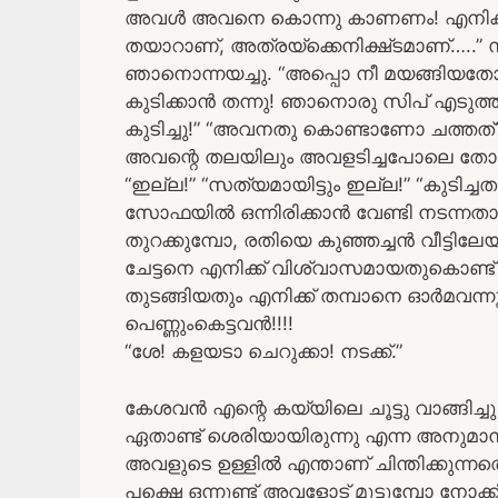
അവൾ അവനെ കൊന്നു കാണണം! എനിക്കവള
തയാറാണ്, അത്രയ്ക്കെനിക്ഷ്ടമാണ്…..”
ഞാനൊന്നയച്ചു. “അപ്പൊ നീ മയങ്ങിയതോ!
കുടിക്കാൻ തന്നു! ഞാനൊരു സിപ് എടുത്തു
കുടിച്ചു!” “അവനതു കൊണ്ടാണോ ചത്തത്?”
അവന്റെ തലയിലും അവളടിച്ചപോലെ തോന്നി!
“ഇല്ല!” “സത്യമായിട്ടും ഇല്ല!” “കുടിച
സോഫയിൽ ഒന്നിരിക്കാൻ വേണ്ടി നടന്നതാ
തുറക്കുമ്പോ, രതിയെ കുഞ്ഞച്ചൻ വീട്ടിലേയ
ചേട്ടനെ എനിക്ക് വിശ്വാസമായതുകൊണ്ട
തുടങ്ങിയതും എനിക്ക് തമ്പാനെ ഓർമവ
പെണ്ണുംകെട്ടവൻ!!!!
“ശേ! കളയടാ ചെറുക്കാ! നടക്ക്.”
കേശവൻ എന്റെ കയ്യിലെ ചൂട്ടു വാങ്ങിച്ച
ഏതാണ്ട് ശെരിയായിരുന്നു എന്ന അനുമാനത്
അവളുടെ ഉള്ളിൽ എന്താണ് ചിന്തിക്കുന്നത
പക്ഷെ ഒന്നുണ്ട് അവളോട് മുട്ടുമ്പോ നോ