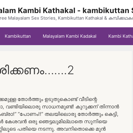
lam Kambi Kathakal - kambikuttan 
ree Malayalam Sex Stories, Kambikuttan Kathakal & കമ്പിക്കഥ
Kambikuttan
Malayalam Kambi Kadakal
Kambi Kath
ശിക്കണം…….2
്കമുള്ള തോർത്തും ഉടുതുകൊണ്ട് വീടിന്റെ
വാ, വണ്ടിയിലൊരു സാധനമുണ്ട്! കുറുക്കന് തിന്നാൻ
്രാ!” “പോണം!!” തലയിലൊരു തോർത്തും കെട്ടി,
്നപ്പോൾ കേശവൻ ഒരു ഞെട്ടലുമില്ലാതെ സുനിയെ
ണ്ണിലൂടെ പതിയെ നടന്നു. അവനിതൊക്കെ മുൻ