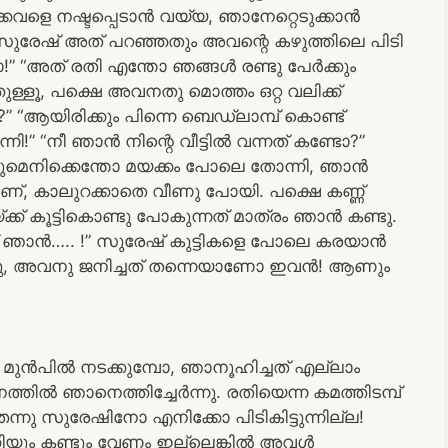
െ നഷ്ടപ്പെടാൻ വയ്യ, ഞാനേറ്റെടുക്കാൻ
 സുരേഷ് അത് പറഞ്ഞതും അവന്റെ കഴുത്തിലെ പിടി
” “അത് രതി എന്തോ ഞങ്ങൾ രണ്ടു പേർക്കും
ള്ളൂ, പക്ഷെ അവനതു മൊത്തം ഒറ്റ വലിക്ക്
 “ആയിരിക്കും പിന്നെ ബെഡ്ലാമ്പ് കൊണ്ട്
” “നീ ഞാൻ നിന്റെ വീട്ടിൽ വന്നത് കണ്ടോ?”
്ചതുമെനിക്കെന്തോ മയക്കം പോലെ തോന്നി, ഞാൻ
ണ്, കാലുറക്കാതെ വീണു പോയി. പക്ഷെ കണ്ണ്
്ക്ക് കൂട്ടികൊണ്ടു പോകുന്നത് മാത്രം ഞാൻ കണ്ടു.
് ഞാൻ….. !” സുരേഷ് കുട്ടികളെ പോലെ കരയാൻ
ന്നു, അവനു ജനിച്ചത് തന്നെയാണോ ഇവൻ! ആണും
ു മുൻപിൽ നടക്കുമ്പോ, ഞാനൂഹിച്ചത് എല്ലാം
തിൽ ഞാനെത്തിച്ചേർന്നു. രതിയെന്ന കമത്തിടമ്പ്
െന്നു സുരേഷിനോ എനിക്കോ പിടികിട്ടുന്നില്ല!
ക്കിയും കണ്ടും വേണം ഇല്ലെങ്കിൽ അവൾ