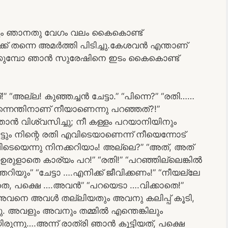
യതും ഞാനതു വേഗം വലം കൈകൊണ്ട്
ക്ക് തന്നെ അമർത്തി പിടിച്ചു.കേശവൻ എന്താണ്
ക്കുമ്പോ ഞാൻ സുരേഷിനെ ഇടം കൈകൊണ്ട്
ല്ല! കുഞ്ഞച്ചൻ ചേട്ടാ.” “പിന്നെ?” “രതി……
നെന്തിനാണ് നീയാണെന്നു പറഞ്ഞത്?!”
ാൻ വിശ്വസിച്ചു; നീ കള്ളം പറയാനിയിനും
ട്ടും നിന്റെ രതി എവിടെയാണെന്ന് നീയെന്നോട്
വിടെയെന്നു നിനക്കറിയാം! അല്ലെ?” “അത്, അത്
ീ ഉരുളാതെ കാര്യം പറ!” “രതി!” “പറഞ്ഞില്ലെങ്കിൽ
യും” “ചേട്ടാ ….എനിക്ക് ജീവിക്കണം!” “നീയല്ലേ
“അതെ, പക്ഷെ ….അവൻ” “പറയെടാ ….വിക്കാതെ!”
 അവനെ അവൾ തല്ലിയതും അവനു കലിപ്പ് കൂടി,
്ചു. അവളും അവനും തമ്മിൽ എന്തെങ്കിലും
രുന്നു….അന്ന് രാത്രി ഞാൻ കൂട്ടിയത്, പക്ഷെ