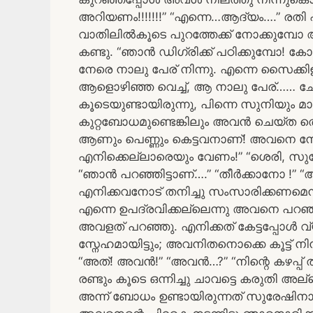
അറിയണം!!!!!!!” “എന്നെ…ആദ്യം….” രതി 
വാതിലിൽകൂടെ പുറത്തേക്ക് നോക്കുമ്പോ 
കണ്ടു. “ഞാൻ ഡിഗ്രിക്ക് പഠിക്കുമ്പോ! ക
നേരെ നാലു പേര് നിന്നു. എന്നെ സൈക്കിള
ആളൊഴിഞ്ഞ വെച്ച്, ആ നാലു പേര്…… ച
കൂടെയുണ്ടായിരുന്നു, പിന്നെ സുനിയും 
കുറ്റബോധമുണ്ടെങ്കിലും അവൻ ചെയ്ത തെറ്
ആണും പെണ്ണും കെട്ടവനാണ്! അവനെ നോവ
എനിക്കെല്ലാരെയും വേണം!” “ശെരി, സുരേ
“ഞാൻ പറഞ്ഞിട്ടാണ്….” “തീർക്കാനോ !” 
എനിക്കവനോട്‌ തനിച്ചു സംസാരിക്കണമെ
എന്നെ ഉപദ്രവിക്കല്ലെന്നു അവനെ പറഞ്ഞ
അവളത് പറഞ്ഞു. എനിക്കത് കേട്ടപ്പോൾ വ
സ്നേഹമായിട്ടും; അവനിതനൊക്കെ കൂട്ട് ന
“അത്! അവൻ!” “അവൻ…?” “നിന്റെ കഴപ്പ് 
രണ്ടും കൂടെ ഒന്നിച്ചു ചാവട്ടെ കരുതി അല്ല
അന്ന് ബോധം ഉണ്ടായിരുന്നത് സുരേഷിന