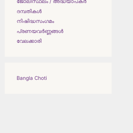
ജോലിസ്ഥലം / അദ്ധ്യാപകർ
ദമ്പതികള്‍
നിഷിദ്ധസംഗമം
പ്രണയവർണ്ണങ്ങൾ
വേലക്കാരി
Bangla Choti