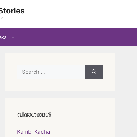
Stories
കൾ
akal
Search
for:
വിഭാഗങ്ങൾ
Kambi Kadha