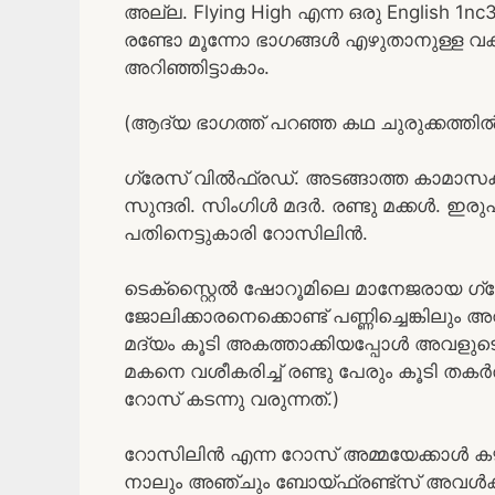
അല്ല. Flying High എന്ന ഒരു English 1n
രണ്ടോ മൂന്നോ ഭാഗങ്ങൾ എഴുതാനുള്ള വകുപ
അറിഞ്ഞിട്ടാകാം.
(ആദ്യ ഭാഗത്ത് പറഞ്ഞ കഥ ചുരുക്കത്തിൽ
ഗ്രേസ് വിൽഫ്രഡ്. അടങ്ങാത്ത കാമാ
സുന്ദരി. സിംഗിൾ മദർ. രണ്ടു മക്കൾ. ഇ
പതിനെട്ടുകാരി റോസിലിൻ.
ടെക്സ്റ്റൈൽ ഷോറൂമിലെ മാനേജരായ ഗ്
ജോലിക്കാരനെക്കൊണ്ട് പണ്ണിച്ചെങ്കിലും അ
മദ്യം കൂടി അകത്താക്കിയപ്പോൾ അവളുടെ കാ
മകനെ വശീകരിച്ച് രണ്ടു പേരും കൂടി തകർ
റോസ് കടന്നു വരുന്നത്.)
റോസിലിൻ എന്ന റോസ് അമ്മയേക്കാൾ കഴപ്പ
നാലും അഞ്ചും ബോയ്ഫ്രണ്ട്സ് അവൾക്ക