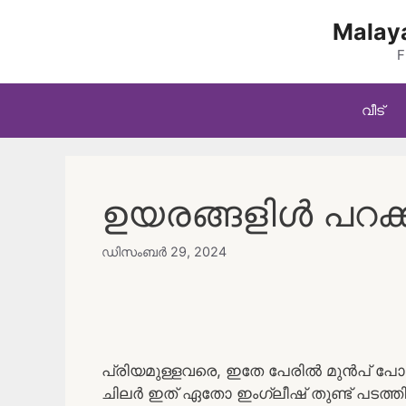
Skip
Malaya
to
content
F
വീട്
ഉയരങ്ങളിൾ പറക്ക
ഡിസംബർ 29, 2024
പ്രിയമുള്ളവരെ, ഇതേ പേരിൽ മുൻപ് പോസ്റ
ചിലർ ഇത് ഏതോ ഇംഗ്ലീഷ് തുണ്ട് പടത്തിന