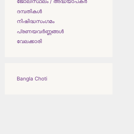
ജോലിസ്ഥലം / അദ്ധ്യാപകർ
ദമ്പതികള്‍
നിഷിദ്ധസംഗമം
പ്രണയവർണ്ണങ്ങൾ
വേലക്കാരി
Bangla Choti