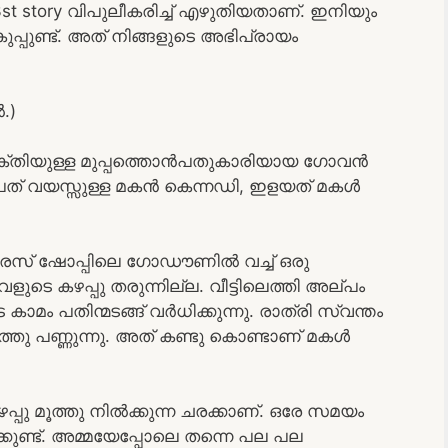
c3st story വിപുലീകരിച്ച് എഴുതിയതാണ്. ഇനിയും
്പുണ്ട്. അത് നിങ്ങളുടെ അഭിപ്രായം
.)
സക്തിയുള്ള മുപ്പത്തൊൻപതുകാരിയായ ഗോവൻ
രുപത് വയസ്സുള്ള മകൻ കെന്നഡി, ഇളയത് മകൾ
രേസ് ഷോപ്പിലെ ഗോഡൗണിൽ വച്ച് ഒരു
വളുടെ കഴപ്പു തരുന്നില്ല. വീട്ടിലെത്തി അല്പം
മം പതിന്മടങ്ങ് വർധിക്കുന്നു. രാത്രി സ്വന്തം
ത്തു പണ്ണുന്നു. അത് കണ്ടു കൊണ്ടാണ് മകൾ
ു മൂത്തു നിൽക്കുന്ന ചരക്കാണ്. ഒരേ സമയം
ുണ്ട്. അമ്മയേപ്പോലെ തന്നെ പല പല