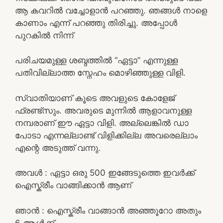
ആ കവറിൽ വച്ചോളാൻ പറഞ്ഞു. ഞങ്ങൾ നാളെ
കാണാം എന്ന് പറഞ്ഞു തിരിച്ചു. അപ്പോൾ
പുറകിൽ നിന്ന്
പരിചയമുള്ള ശബ്ദത്തിൽ “ഏട്ടാ” എന്നുള്ള
പതിവില്ലാത്ത സ്നേഹം മൊഴിഞ്ഞുള്ള വിളി.
സ്വാതിയാണ് കൂടെ അവളുടെ കോളേജ്
ഫ്രണ്ട്സും. അവരുടെ മുന്നിൽ ആളാവനുള്ള
നമ്പരാണ് ഈ ഏട്ടാ വിളി. അല്ലെങ്കിൽ ഡാ
പോടാ എന്നല്ലാണ്ട് വിളിക്കില്ല അവരെല്ലാം
എന്റെ അടുത്ത് വന്നു.
അവൾ : ഏട്ടാ ഒരു 500 ഇങ്ങേടുത്തെ ഇവർക്ക്
ഐസ്ക്രീം വാങ്ങിക്കാൻ ആണ്
ഞാൻ : ഐസ്ക്രീം വാങ്ങാൻ അഞ്ഞൂറോ അതും
6 ആൾക്ക്