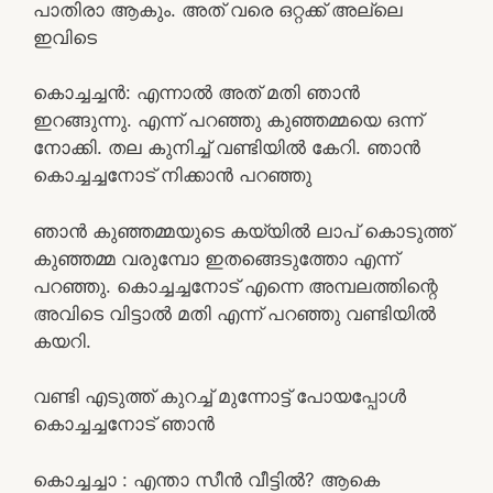
പാതിരാ ആകും. അത് വരെ ഒറ്റക്ക് അല്ലെ
ഇവിടെ
കൊച്ചച്ചൻ: എന്നാൽ അത് മതി ഞാൻ
ഇറങ്ങുന്നു. എന്ന് പറഞ്ഞു കുഞ്ഞമ്മയെ ഒന്ന്
നോക്കി. തല കുനിച്ച് വണ്ടിയിൽ കേറി. ഞാൻ
കൊച്ചച്ചനോട്‌ നിക്കാൻ പറഞ്ഞു
ഞാൻ കുഞ്ഞമ്മയുടെ കയ്യിൽ ലാപ് കൊടുത്ത്
കുഞ്ഞമ്മ വരുമ്പോ ഇതങ്ങെടുത്തോ എന്ന്
പറഞ്ഞു. കൊച്ചച്ചനോട് എന്നെ അമ്പലത്തിന്റെ
അവിടെ വിട്ടാൽ മതി എന്ന് പറഞ്ഞു വണ്ടിയിൽ
കയറി.
വണ്ടി എടുത്ത് കുറച്ച് മുന്നോട്ട് പോയപ്പോൾ
കൊച്ചച്ചനോട് ഞാൻ
കൊച്ചച്ചാ : എന്താ സീൻ വീട്ടിൽ? ആകെ