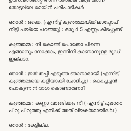
തോട്ടല്ലേ മെയിൻ പരിപാടികൾ
ഞാൻ : ഒക്കെ. (എന്നിട്ട് കുഞ്ഞമ്മയ്ക്ക് ലാപ്ടോപ്
നീട്ടി പയ്യെ പറഞ്ഞു) : ഒരു 4 5 എണ്ണം കിടപ്പുണ്ട്
കുഞ്ഞമ്മ : നീ കൊണ്ട് പൊക്കോ പിന്നെ
എങ്ങാനും നോക്കാം, ഇന്നിനി കാണാനുള്ള മൂഡ്
ഇല്ലടാ.
ഞാൻ : ഇത് തപ്പി എടുത്ത ഞാനാരായി (എന്നിട്ട്
കുഞ്ഞമ്മയെ കളിയാക്കി ചോദിച്ചു) : കൊച്ചച്ചൻ
പോകുന്ന നിരാശ കൊണ്ടാണോ?
കുഞ്ഞമ്മ : കണ്ണാ വാങ്ങിക്കും നീ ( എന്നിട്ട് എന്തോ
പിറു പിറുത്തു എനിക്ക് അത് വ്യക്തമായില്ല )
ഞാൻ : കേട്ടില്ല.