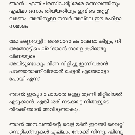
ഞാൻ : എന്ത് പ്രസിഡന്റ് മേമേ ഉത്സവത്തിനും
എല്ലാ ഒന്നാം തിയ്യതിയും ഇവിടെ ആള്
വരണം. അതിനുള്ള നമ്പർ അല്ലെ ഈ മഹിളാ
സമാജം
മേമ കണ്ണുരുട്ടി : ദൈവദോഷം വേണ്ടാ കിട്ടും, നീ
അങ്ങോട്ട് ചെല്ല് ഞാൻ നാളെ കഴിഞ്ഞു
വീണയുടെ
അവിടുണ്ടാകും വീണ വിളിച്ചു ഇന്ന് വരാൻ
പറഞ്ഞതാണ് വിജയൻ ചേട്ടൻ എങ്ങോട്ടോ
പോയി എന്ന്
ഞാൻ: ഇപ്പോ പോയതേ ഒള്ളു തുണി മീറ്റീരിയൽ
എടുക്കാൻ. എങ്കി ശരി നടക്കട്ടെ നിങ്ങളുടെ
തിരക്ക് ഞാൻ അവിടുണ്ടാകും.
ഞാൻ അമ്പലത്തിന്റെ വെളിയിൽ ഇറങ്ങി ലൈറ്റ്
സെറ്റിംഗ്സുകൾ എല്ലാം നോക്കി നിന്നു. ഷിബു