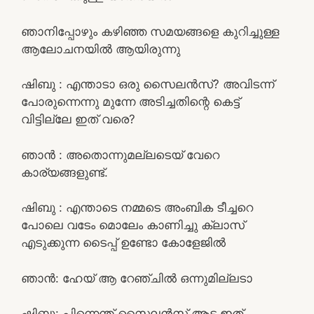
ഞാനിപ്പോഴും കഴിഞ്ഞ സമയങ്ങളെ കുറിച്ചുള്ള
ആലോചനയിൽ ആയിരുന്നു
ഷിബു : എന്താടാ ഒരു സൈലൻസ്? അവിടന്ന്
പോരുന്നെന്നു മുന്നേ അടിച്ചതിന്റെ കെട്ട്
വിട്ടില്ലേ ഇത് വരെ?
ഞാൻ : അതൊന്നുമല്ലടെയ് വേറെ
കാര്യങ്ങളുണ്ട്.
ഷിബു : എന്താടെ നമ്മടെ അംബിക ടീച്ചറെ
പോലെ വടേം മൊലേം കാണിച്ചു ക്ലാസ്
എടുക്കുന്ന ടൈപ്പ് ഉണ്ടോ കോളേജിൽ
ഞാൻ: ഹേയ് ആ റേഞ്ചിൽ ഒന്നുമില്ലടാ
ഷിബു: പിന്നെന്ത് സൈലൻസ് ആട ഇത്