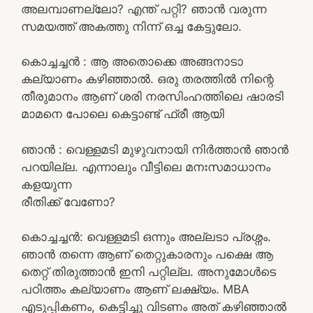
അലമ്പാണല്ലോ? എന്ത് പറ്റി? ഞാൻ വരുന്ന
സമയത്ത് അകത്തു നിന്ന് ഒച്ച കേട്ടുലോ.
കൊച്ചച്ചൻ : ആ അതൊക്കെ അങ്ങനാടാ
കല്യാണം കഴിഞ്ഞാൽ. ഒരു തരത്തിൽ നിന്റെ
തീരുമാനം ആണ് ശരി നരസിംഹത്തിലെ ഷാരടി
മാമനെ പോലെ കെട്ടാണ്ട് ഫ്രീ ആയി
ഞാൻ : വെള്ളമടി മുഴുവനായി നിർത്താൻ ഞാൻ
പറയില്ല. എന്നാലും വീട്ടിലെ മനഃസമാധാനം
കളയുന്ന
രീതിക്ക് വേണോ?
കൊച്ചച്ചൻ: വെള്ളമടി ഒന്നും അല്ലടാ പ്രശ്നം.
ഞാൻ തന്നെ ആണ് തെറ്റുകാരനും പക്ഷെ ആ
തെറ്റ് തിരുത്താൻ ഇനി പറ്റില്ല. അനുമോൾടെ
പഠിത്തം കല്യാണം ആണ് ലക്ഷ്യം. MBA
എടുപ്പികണം, കെട്ടിച്ചു വിടണം അത് കഴിഞ്ഞാൽ