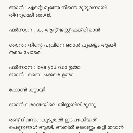
ഞാൻ : എന്റെ മുത്തേ നിന്നെ മുഴുവനായി
തിന്നുമെടി ഞാൻ.
ഫർസാന : കം ആന്റ് ജസ്റ്റ് ഫക് മി മാൻ
ഞാൻ : നിന്റെ പൂവിനെ ഞാൻ പൂക്കളം ആക്കി
തരാം പോരെ
ഫർസാന : love you ഡാ ഉമ്മാ
ഞാൻ : ബൈ ചക്കരെ ഉമ്മാ
ഫോൺ കട്ടായി
ഞാൻ വരാന്തയിലെ തിണ്ണയിലിരുന്നു
രണ്ട് ദിവസം, കൂടുതൽ ഇടപഴകിയത്
പെണ്ണുങ്ങൾ ആയി. അതിൽ ഒരെണ്ണം കളി തരാൻ