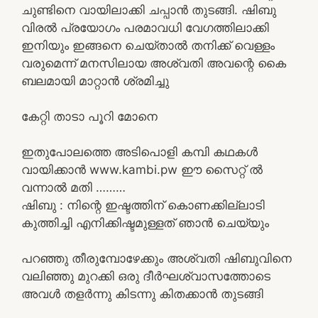
ചുണ്ടിനെ വായിലാക്കി ചപ്പാൻ തുടങ്ങി. ഷിബു
വിരൽ പ്രയോഗം പരമാവധി വേഗത്തിലാക്കി
ഇനിയും ഇങ്ങനെ ചെയ്‌താൽ തനിക്ക് വെള്ളം
വരുമെന്ന് മനസിലായ അശ്വതി അവന്റെ കൈ
ബലമായി മാറ്റാൻ ശ്രമിച്ചു
കേറ്റി താടാ പൂറി മോനെ
ഇതുപോലത്തെ അടിപൊളി കമ്പി കഥകൾ
വായിക്കാൻ www.kambi.pw ഈ സൈറ്റ് ൽ
വന്നാൽ മതി ………
ഷിബു : നിന്റെ ഇഷ്ടത്തിന് കൊണക്കില്ലാടി
കുത്തിച്ചി എനിക്കിഷ്ടമുള്ളത് ഞാൻ ചെയ്യും
പറഞ്ഞു തീരുമ്പോഴേക്കും അശ്വതി ഷിബുവിനെ
വലിഞ്ഞു മുറക്കി ഒരു ദീർഘശ്വാസത്തോടെ
അവൾ തളർന്നു കിടന്നു കിതക്കാൻ തുടങ്ങി