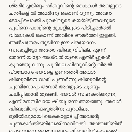
ശ്രമിച്ചെങ്കിലും ഷിബുവിന്റെ കൈകൾ അവളുടെ
ചന്തികളിൽ അമർന്നു കൊണ്ടിരുന്നു. അവൻ
ടോപ്പ് പൊക്കി പുറകിലൂടെ കയ്യിട്ട് അവളുടെ
പൂറിനെ പാന്റിന്റെ മുകളിലൂടെ പിടിച്ചമർത്തി
വിരലുകൾ കൊണ്ട് അവിടെ അമർത്തി ഇളക്കി.
അൽപനേരം തുടർന്ന ഈ പ്രയോഗം
സുഖുച്ചിട്ടോ അതോ ഷിബു വിടില്ല എന്ന്
തോന്നിയിട്ടോ അശ്വതിയുടെ എതിർപ്പുകൾ
കുറഞ്ഞു വന്നു. പൂറിലെ ഷിബുവിന്റെ വിരൽ
പ്രയോഗം അവളെ ഉണർത്തി അവൾ
ഷിബുവിനെ വാരി പുണർന്നു.ഷിബുവിന്റെ
ചുണ്ടിനോപ്പം അവൾ അവളുടെ ചുണ്ടും
ചലിപ്പിക്കാൻ തുടങ്ങി. അവൾ സഹകരിക്കുന്നു
എന്ന് മനസിലായ ഷിബു ഒന്ന് അയഞ്ഞു. അവൾ
ഷിബുവിന്റെ കഴുത്തിനു പുറകിലും
മുടിയിലുമായി കൈകളോടിച്ച് അവന്റെ
ചുണ്ടകൾക്കിടയിലേക്ക് നാവിറക്കി. അശ്വതിയിൽ
പെടുന്നനെ ഉണ്ടായ മാറ്റം ഷിബുവിന് കൂടുതൽ