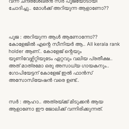
വന്ന ചന്ദ്രശേഖരൻ സർ പൂജയോടായി
ചോദിച്ചു.. മോൾക്ക് അറിയുന്ന ആളാണോ??
പൂജ : അറിയുന്ന ആൾ ആണോന്നോ??
കോളേജിൽ എന്റെ സീനിയർ ആ.. All kerala rank
holder ആണ്.. കോളേജ് ന്റെയും
യൂണിവേഴ്സിറ്റിയുടേം ഏറ്റവും വലിയ പ്രതീക്ഷ..
അത് മാത്രമോ ഒരു അസാധ്യ ഗായകനും..
ഗോപിയേട്ടന് കോളേജ് ഇൽ ഫാൻസ്‌
അസോസിയേഷൻ വരെ ഉണ്ട്..
സർ : ആഹാ.. അത്രയ്ക്ക് മിടുക്കൻ ആയ
ആളാണോ ഈ ജോലിക്ക് വന്നിരിക്കുന്നത്.