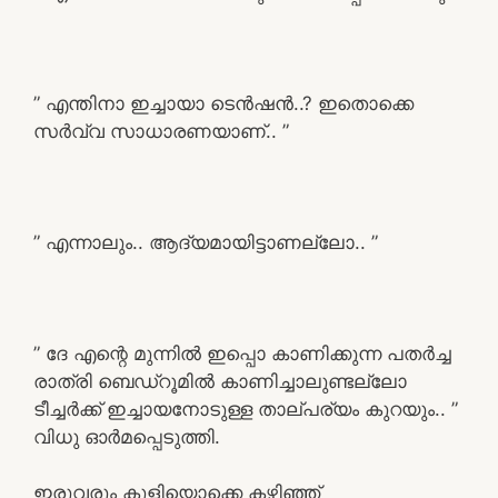
” എന്തിനാ ഇച്ചായാ ടെൻഷൻ..? ഇതൊക്കെ
സർവ്വ സാധാരണയാണ്.. ”
” എന്നാലും.. ആദ്യമായിട്ടാണല്ലോ.. ”
” ദേ എന്റെ മുന്നിൽ ഇപ്പൊ കാണിക്കുന്ന പതർച്ച
രാത്രി ബെഡ്‌റൂമിൽ കാണിച്ചാലുണ്ടല്ലോ
ടീച്ചർക്ക് ഇച്ചായനോടുള്ള താല്പര്യം കുറയും.. ”
വിധു ഓർമപ്പെടുത്തി.
ഇരുവരും കുളിയൊക്കെ കഴിഞ്ഞ്