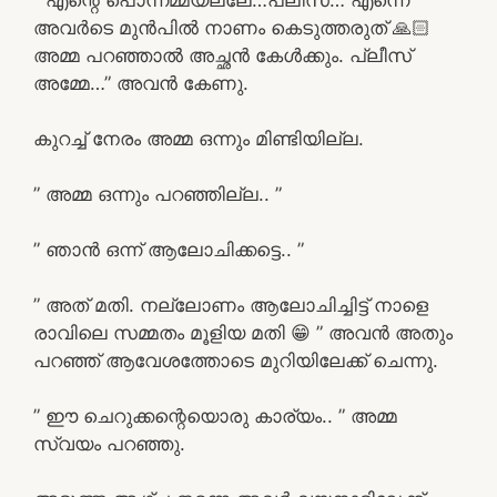
അവർടെ മുൻപിൽ നാണം കെടുത്തരുത് 🙏🏻
അമ്മ പറഞ്ഞാൽ അച്ഛൻ കേൾക്കും. പ്ലീസ്
അമ്മേ…” അവൻ കേണു.
കുറച്ച് നേരം അമ്മ ഒന്നും മിണ്ടിയില്ല.
” അമ്മ ഒന്നും പറഞ്ഞില്ല.. ”
” ഞാൻ ഒന്ന് ആലോചിക്കട്ടെ.. ”
” അത് മതി. നല്ലോണം ആലോചിച്ചിട്ട് നാളെ
രാവിലെ സമ്മതം മൂളിയ മതി 😁 ” അവൻ അതും
പറഞ്ഞ് ആവേശത്തോടെ മുറിയിലേക്ക് ചെന്നു.
” ഈ ചെറുക്കന്റെയൊരു കാര്യം.. ” അമ്മ
സ്വയം പറഞ്ഞു.