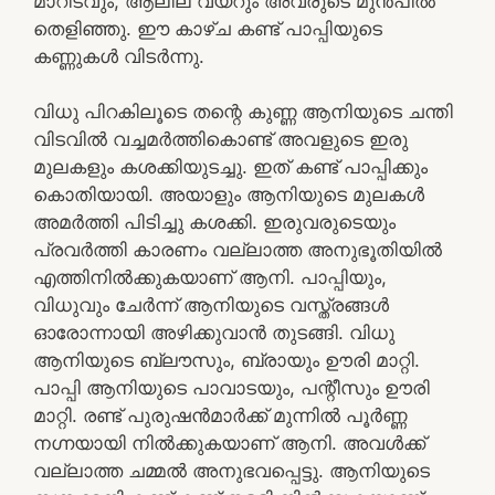
മാറിടവും, ആലില വയറും അവരുടെ മുൻപിൽ
തെളിഞ്ഞു. ഈ കാഴ്ച കണ്ട് പാപ്പിയുടെ
കണ്ണുകൾ വിടർന്നു.
വിധു പിറകിലൂടെ തന്റെ കുണ്ണ ആനിയുടെ ചന്തി
വിടവിൽ വച്ചമർത്തികൊണ്ട് അവളുടെ ഇരു
മുലകളും കശക്കിയുടച്ചു. ഇത് കണ്ട് പാപ്പിക്കും
കൊതിയായി. അയാളും ആനിയുടെ മുലകൾ
അമർത്തി പിടിച്ചു കശക്കി. ഇരുവരുടെയും
പ്രവർത്തി കാരണം വല്ലാത്ത അനുഭൂതിയിൽ
എത്തിനിൽക്കുകയാണ് ആനി. പാപ്പിയും,
വിധുവും ചേർന്ന് ആനിയുടെ വസ്ത്രങ്ങൾ
ഓരോന്നായി അഴിക്കുവാൻ തുടങ്ങി. വിധു
ആനിയുടെ ബ്ലൗസും, ബ്രായും ഊരി മാറ്റി.
പാപ്പി ആനിയുടെ പാവാടയും, പന്റീസും ഊരി
മാറ്റി. രണ്ട് പുരുഷൻമാർക്ക് മുന്നിൽ പൂർണ്ണ
നഗ്നയായി നിൽക്കുകയാണ് ആനി. അവൾക്ക്
വല്ലാത്ത ചമ്മൽ അനുഭവപ്പെട്ടു. ആനിയുടെ