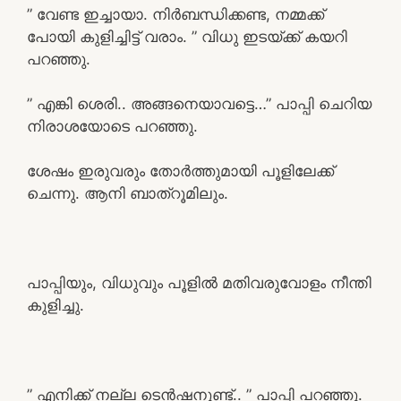
” വേണ്ട ഇച്ചായാ. നിർബന്ധിക്കണ്ട, നമ്മക്ക്
പോയി കുളിച്ചിട്ട് വരാം. ” വിധു ഇടയ്ക്ക് കയറി
പറഞ്ഞു.
” എങ്കി ശെരി.. അങ്ങനെയാവട്ടെ…” പാപ്പി ചെറിയ
നിരാശയോടെ പറഞ്ഞു.
ശേഷം ഇരുവരും തോർത്തുമായി പൂളിലേക്ക്
ചെന്നു. ആനി ബാത്‌റൂമിലും.
പാപ്പിയും, വിധുവും പൂളിൽ മതിവരുവോളം നീന്തി
കുളിച്ചു.
” എനിക്ക് നല്ല ടെൻഷനുണ്ട്.. ” പാപ്പി പറഞ്ഞു.