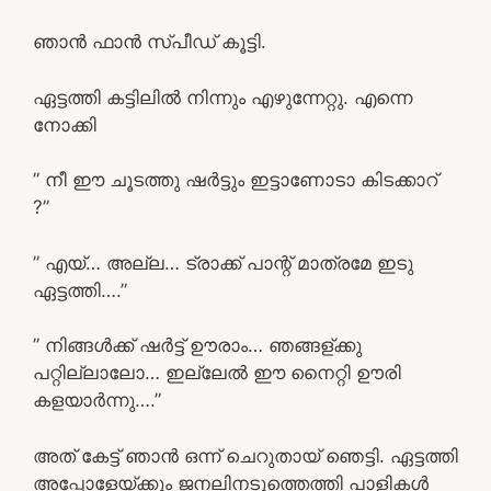
ഞാൻ ഫാൻ സ്പീഡ് കൂട്ടി.
ഏട്ടത്തി കട്ടിലിൽ നിന്നും എഴുന്നേറ്റു. എന്നെ
നോക്കി
” നീ ഈ ചൂടത്തു ഷർട്ടും ഇട്ടാണോടാ കിടക്കാറ്
?”
” എയ്… അല്ല… ട്രാക്ക് പാന്റ് മാത്രമേ ഇടു
ഏട്ടത്തി….”
” നിങ്ങൾക്ക് ഷർട്ട് ഊരാം… ഞങ്ങള്ക്കു
പറ്റില്ലാലോ… ഇല്ലേൽ ഈ നൈറ്റി ഊരി
കളയാർന്നു….”
അത് കേട്ട് ഞാൻ ഒന്ന് ചെറുതായ് ഞെട്ടി. ഏട്ടത്തി
അപ്പോളേയ്ക്കും ജനലിനടുത്തെത്തി പാളികൾ