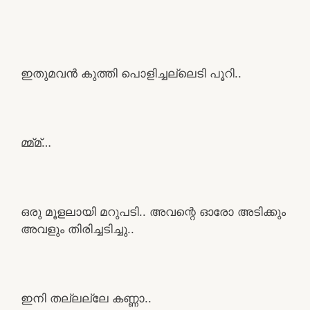
ഇതുമവൻ കുത്തി പൊളിച്ചല്ലെടി പൂറി..
മ്മ്മ്…
ഒരു മൂളലായി മറുപടി.. അവന്റെ ഓരോ അടിക്കും
അവളും തിരിച്ചടിച്ചു..
ഇനി തല്ലല്ലേ കണ്ണാ..