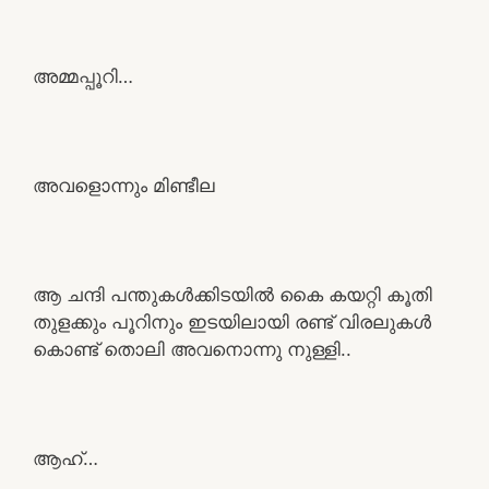
അമ്മപ്പൂറി…
അവളൊന്നും മിണ്ടീല
ആ ചന്ദി പന്തുകൾക്കിടയിൽ കൈ കയറ്റി കൂതി
തുളക്കും പൂറിനും ഇടയിലായി രണ്ട് വിരലുകൾ
കൊണ്ട് തൊലി അവനൊന്നു നുള്ളി..
ആഹ്…