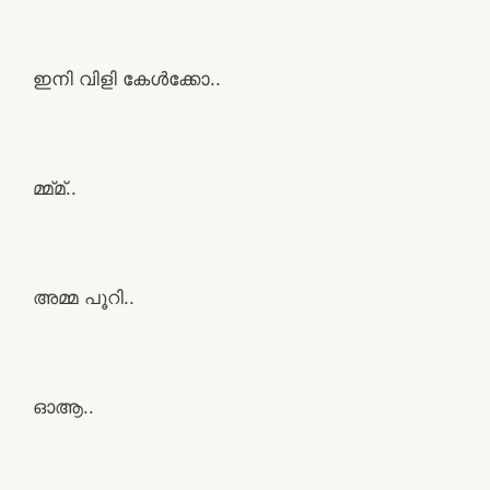
ഇനി വിളി കേൾക്കോ..
മ്മ്മ്..
അമ്മ പൂറി..
ഓആ..