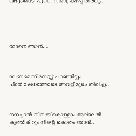
വിഴുങ്ങെടി പൂറി… നിന്റെ കഴപ്പ് തീരട്ടെ…
മോനെ ഞാൻ….
വേണമെന്ന് മനസ്സ് പറഞ്ഞിട്ടും
പ്രതിഷേധത്തോടെ അവള് മുഖം തിരിച്ചു..
നനച്ചാൽ നിനക്ക് കൊള്ളാം അല്ലേൽ
കുത്തികീറും നിന്റെ കൊതം ഞാൻ..