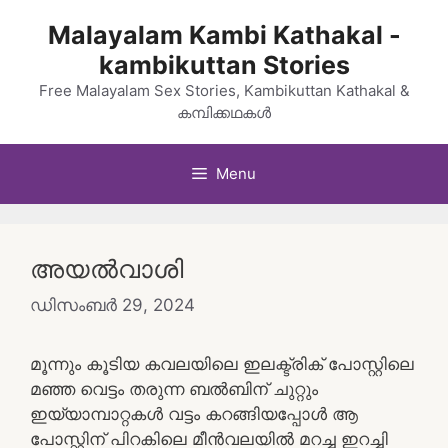
Skip
Malayalam Kambi Kathakal -
to
kambikuttan Stories
content
Free Malayalam Sex Stories, Kambikuttan Kathakal &
കമ്പിക്കഥകൾ
Menu
അയൽവാശി
ഡിസംബർ 29, 2024
മൂന്നും കൂടിയ കവലയിലെ ഇലക്ട്രിക് പോസ്റ്റിലെ
മഞ്ഞ വെട്ടം തരുന്ന ബൽബിന്‌ ചുറ്റും
ഇയ്യാമ്പാറ്റകൾ വട്ടം കറങ്ങിയപ്പോൾ ആ
പോസ്റ്റിന് പിറകിലെ മീൻവലയിൽ മറച്ച ഇറച്ചി