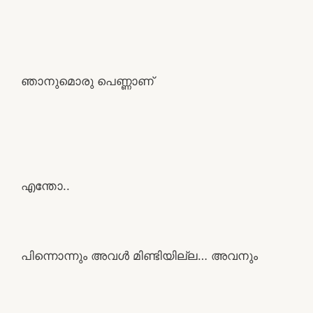
ഞാനുമൊരു പെണ്ണാണ്
എന്തോ..
പിന്നൊന്നും അവൾ മിണ്ടിയില്ല… അവനും