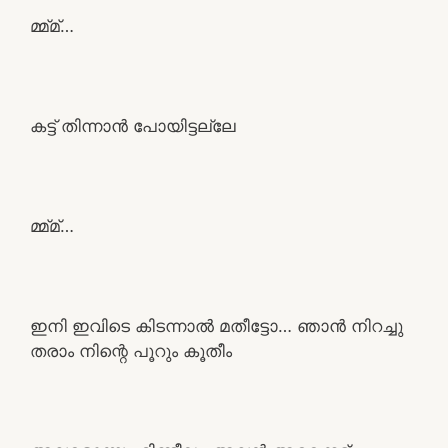
മ്മ്മ്…
കട്ട് തിന്നാൻ പോയിട്ടല്ലേ
മ്മ്മ്…
ഇനി ഇവിടെ കിടന്നാൽ മതീട്ടോ… ഞാൻ നിറച്ചു
തരാം നിന്റെ പൂറും കൂതീം