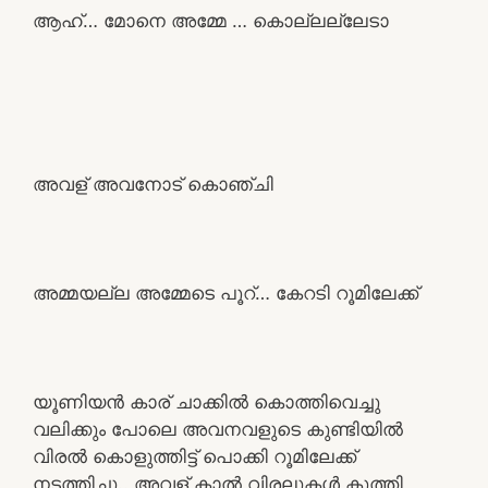
ആഹ്… മോനെ അമ്മേ … കൊല്ലല്ലേടാ
അവള് അവനോട് കൊഞ്ചി
അമ്മയല്ല അമ്മേടെ പൂറ്… കേറടി റൂമിലേക്ക്
യൂണിയൻ കാര് ചാക്കിൽ കൊത്തിവെച്ചു
വലിക്കും പോലെ അവനവളുടെ കുണ്ടിയിൽ
വിരൽ കൊളുത്തിട്ട് പൊക്കി റൂമിലേക്ക്
നടത്തിച്ചു.. അവള് കാൽ വിരലുകൾ കുത്തി