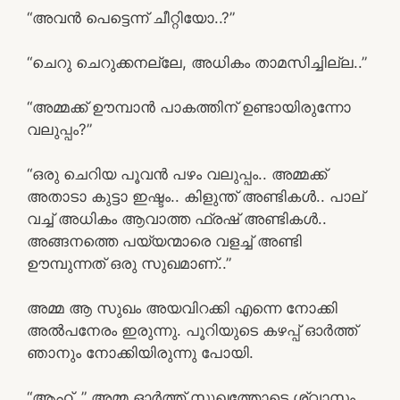
“അവൻ പെട്ടെന്ന് ചീറ്റിയോ..?”
“ചെറു ചെറുക്കനല്ലേ, അധികം താമസിച്ചില്ല..”
“അമ്മക്ക് ഊമ്പാൻ പാകത്തിന് ഉണ്ടായിരുന്നോ
വലുപ്പം?”
“ഒരു ചെറിയ പൂവൻ പഴം വലുപ്പം.. അമ്മക്ക്
അതാടാ കുട്ടാ ഇഷ്ടം.. കിളുന്ത് അണ്ടികൾ.. പാല്
വച്ച് അധികം ആവാത്ത ഫ്രഷ് അണ്ടികൾ..
അങ്ങനത്തെ പയ്യന്മാരെ വളച്ച് അണ്ടി
ഊമ്പുന്നത് ഒരു സുഖമാണ്..”
അമ്മ ആ സുഖം അയവിറക്കി എന്നെ നോക്കി
അൽപനേരം ഇരുന്നു. പൂറിയുടെ കഴപ്പ് ഓർത്ത്
ഞാനും നോക്കിയിരുന്നു പോയി.
“ആഹ്..” അമ്മ ഓർത്ത് സുഖത്തോടെ ശ്വാസം