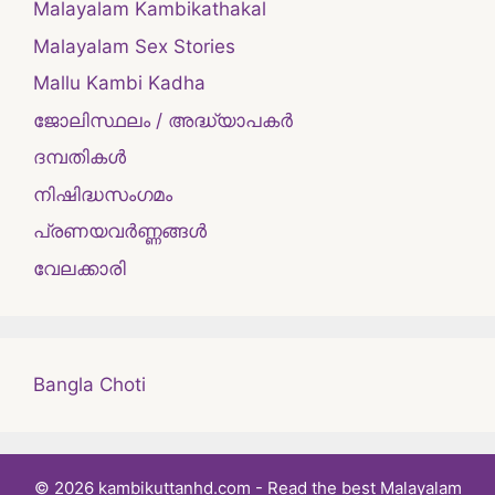
Malayalam Kambikathakal
Malayalam Sex Stories
Mallu Kambi Kadha
ജോലിസ്ഥലം / അദ്ധ്യാപകർ
ദമ്പതികള്‍
നിഷിദ്ധസംഗമം
പ്രണയവർണ്ണങ്ങൾ
വേലക്കാരി
Bangla Choti
© 2026 kambikuttanhd.com - Read the best Malayalam