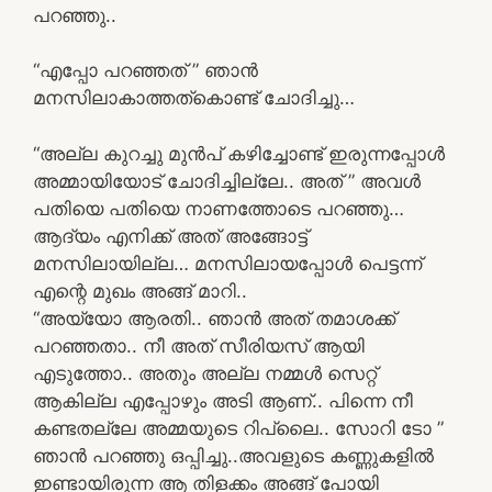
പറഞ്ഞു..
“എപ്പോ പറഞ്ഞത് ” ഞാൻ
മനസിലാകാത്തത്കൊണ്ട് ചോദിച്ചു…
“അല്ല കുറച്ചു മുൻപ് കഴിച്ചോണ്ട് ഇരുന്നപ്പോൾ
അമ്മായിയോട് ചോദിച്ചില്ലേ.. അത് ” അവൾ
പതിയെ പതിയെ നാണത്തോടെ പറഞ്ഞു…
ആദ്യം എനിക്ക് അത് അങ്ങോട്ട്
മനസിലായില്ല… മനസിലായപ്പോൾ പെട്ടന്ന്
എന്റെ മുഖം അങ്ങ് മാറി..
“അയ്യോ ആരതി.. ഞാൻ അത് തമാശക്ക്
പറഞ്ഞതാ.. നീ അത് സീരിയസ് ആയി
എടുത്തോ.. അതും അല്ല നമ്മൾ സെറ്റ്
ആകില്ല എപ്പോഴും അടി ആണ്.. പിന്നെ നീ
കണ്ടതല്ലേ അമ്മയുടെ റിപ്ലൈ.. സോറി ടോ ”
ഞാൻ പറഞ്ഞു ഒപ്പിച്ചു..അവളുടെ കണ്ണുകളിൽ
ഇണ്ടായിരുന്ന ആ തിളക്കം അങ്ങ് പോയി