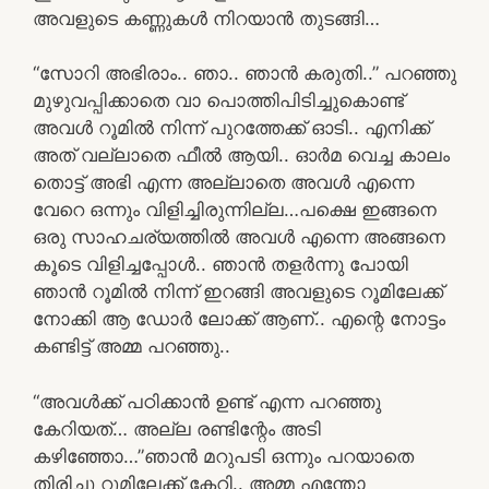
അവളുടെ കണ്ണുകൾ നിറയാൻ തുടങ്ങി…
“സോറി അഭിരാം.. ഞാ.. ഞാൻ കരുതി..” പറഞ്ഞു
മുഴുവപ്പിക്കാതെ വാ പൊത്തിപിടിച്ചുകൊണ്ട്
അവൾ റൂമിൽ നിന്ന് പുറത്തേക്ക് ഓടി.. എനിക്ക്
അത് വല്ലാതെ ഫീൽ ആയി.. ഓർമ വെച്ച കാലം
തൊട്ട് അഭി എന്ന അല്ലാതെ അവൾ എന്നെ
വേറെ ഒന്നും വിളിച്ചിരുന്നില്ല…പക്ഷെ ഇങ്ങനെ
ഒരു സാഹചര്യത്തിൽ അവൾ എന്നെ അങ്ങനെ
കൂടെ വിളിച്ചപ്പോൾ.. ഞാൻ തളർന്നു പോയി
ഞാൻ റൂമിൽ നിന്ന് ഇറങ്ങി അവളുടെ റൂമിലേക്ക്
നോക്കി ആ ഡോർ ലോക്ക് ആണ്.. എന്റെ നോട്ടം
കണ്ടിട്ട് അമ്മ പറഞ്ഞു..
“അവൾക്ക് പഠിക്കാൻ ഉണ്ട് എന്ന പറഞ്ഞു
കേറിയത്… അല്ല രണ്ടിന്റേം അടി
കഴിഞ്ഞോ…”ഞാൻ മറുപടി ഒന്നും പറയാതെ
തിരിച്ചു റൂമിലേക്ക് കേറി.. അമ്മ എന്തോ