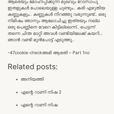
ആരെയും മോഹിപ്പിക്കുന്ന മുഖവും റോസാപൂ
ഇതളുകൾ പോലെയുള്ള ചുണ്ടും.. കരി എഴുതിയ
കണ്ണുകളും.. കണ്ണുകൾ നിറഞ്ഞു വരുന്നുണ്ട്.. ഒരു
നിമിഷം ഞാനും ആലോചിച്ചു ഇത്രയും നല്ല
ഒരു പെണ്ണിനെ വേറെ കിട്ടില്ലെന്ന്‌.. പെട്ടന്ന്
തന്നെ ചിന്ത മാറ്റി അവൾ വണ്ടിയിലേക്ക് കയറി…
ഞാൻ വണ്ടി മുൻപോട്ട് എടുത്തു..
-4
7
cookie-check
അഭി ആരതി – Part 1
no
Related posts:
അനിയത്തി
എന്റെ റാണി നിഷ 2
എന്റെ റാണി നിഷ