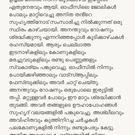
ഏതുനേരവും ആയി. ഓഫീസിലെ ജോലികൾ
പോലും മാറ്റിവെച്ചു അനിത തൻ്റെ
സുഹൃത്തിനോട് സംസാരിച്ചു നിൽക്കുന്നത് ഒരു
സ്ഥിരം കാഴ്ചയായി. അനന്തുവും റോഷനും
ശ്രദ്ധിക്കുന്നു എന്നറിഞ്ഞപ്പോൾ കൂടിക്കാഴ്ചകൾ
രഹസ്യമായി. ആരും ചെല്ലാത്ത
ഇടനാഴികളിലും കോണുകളിലും
മരച്ചുവടുകളിലും രണ്ടു പെണ്ണുങ്ങളും
സ്വകാര്യം പങ്കുവെച്ചു. ഓഫീസിൽ നിന്നും
പോയിക്കഴിഞ്ഞാലും വാട്സ്ആപ്പിലും
ഫേസ്ബുക്കിലും അവർ ചാറ്റ് ചെയ്തു.
അനന്തുവും റോഷനും ഒരുപോലെ ഇരുട്ടിൽ
തപ്പി. മറ്റുള്ളവർ പോലും ഈ മാറ്റം ശ്രദ്ധിക്കാൻ
തുടങ്ങി. അവർ തങ്ങളുടെ ഊഹാപോഹങ്ങൾ
സുഹൃദ് വലയങ്ങളിൽ പങ്കുവെച്ചു. അശ്ലീലവും
അവിഹിതവും കുത്തിനിറച്ച ചർച്ചകൾ
പലകോണുകളിൽ നിന്നും രണ്ടുപേരും കേട്ടു.
അനിത അവരുടെ ചോദ്യങ്ങളിൽ നിന്നും