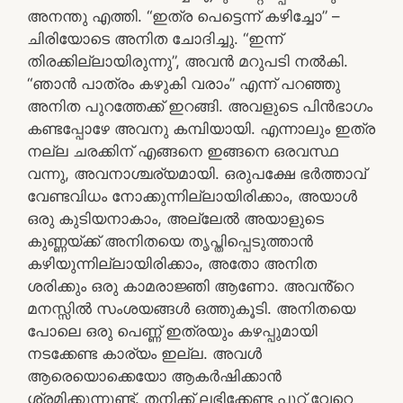
അനന്തു എത്തി. “ഇത്ര പെട്ടെന്ന് കഴിച്ചോ” –
ചിരിയോടെ അനിത ചോദിച്ചു. “ഇന്ന്
തിരക്കില്ലായിരുന്നു”, അവൻ മറുപടി നൽകി.
“ഞാൻ പാത്രം കഴുകി വരാം” എന്ന് പറഞ്ഞു
അനിത പുറത്തേക്ക് ഇറങ്ങി. അവളുടെ പിൻഭാഗം
കണ്ടപ്പോഴേ അവനു കമ്പിയായി. എന്നാലും ഇത്ര
നല്ല ചരക്കിന് എങ്ങനെ ഇങ്ങനെ ഒരവസ്ഥ
വന്നു, അവനാശ്ചര്യമായി. ഒരുപക്ഷേ ഭർത്താവ്
വേണ്ടവിധം നോക്കുന്നില്ലായിരിക്കാം, അയാൾ
ഒരു കുടിയനാകാം, അല്ലേൽ അയാളുടെ
കുണ്ണയ്ക്ക് അനിതയെ തൃപ്തിപ്പെടുത്താൻ
കഴിയുന്നില്ലായിരിക്കാം, അതോ അനിത
ശരിക്കും ഒരു കാമരാജ്ഞി ആണോ. അവൻ്റെ
മനസ്സിൽ സംശയങ്ങൾ ഒത്തുകൂടി. അനിതയെ
പോലെ ഒരു പെണ്ണ് ഇത്രയും കഴപ്പുമായി
നടക്കേണ്ട കാര്യം ഇല്ല. അവൾ
ആരെയൊക്കെയോ ആകർഷിക്കാൻ
ശ്രമിക്കുന്നുണ്ട്. തനിക്ക് ലഭിക്കേണ്ട പൂറ് വേറെ