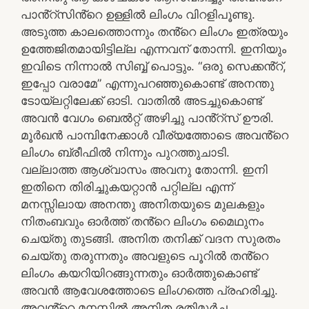
പാൻ്റ്സിൻ്റെ ഉള്ളിൽ ലിംഗം വിറളിപൂണ്ടു.
അടുത്ത കാലത്തൊന്നും തൻ്റെ ലിംഗം ഇത്രയും
ഉത്തേജിതമായിട്ടില്ല എന്നവന് തോന്നി. ഇനിയും
ഇവിടെ നിന്നാൽ സിബ്ബ് പൊട്ടും. “ഒരു സെക്കൻ്റ്,
ഇപ്പോ വരാമേ” എന്നുപറഞ്ഞുകൊണ്ട് അനന്തു
ടോയ്‌ലറ്റിലേക്ക് ഓടി. വാതിൽ അടച്ചുകൊണ്ട്
അവൻ വേഗം ബെൽറ്റ് അഴിച്ചു പാൻ്റ്‌സ് ഊരി.
മൂർഖൻ പാമ്പിനേക്കാൾ വീര്യത്തോടെ അവൻ്റെ
ലിംഗം ബ്രീഫിൽ നിന്നും പുറത്തുചാടി.
വല്ലാത്ത ആശ്വാസം അവനു തോന്നി. ഇനി
ഇതിനെ തിരിച്ചുകയറ്റാൻ പറ്റില്ല എന്ന്
മനസ്സിലായ അനന്തു അനിതയുടെ മുലകളും
നിതംബവും ഓർത്ത് തൻ്റെ ലിംഗം മൈഥുനം
ചെയ്തു തുടങ്ങി. അനിത തനിക്ക് വദന സുരതം
ചെയ്തു തരുന്നതും അവളുടെ പൂറിൽ തൻ്റെ
ലിംഗം കയറിയിറങ്ങുന്നതും ഓർത്തുകൊണ്ട്
അവൻ ആവേശത്തോടെ ലിംഗത്തെ പ്രഹരിച്ചു.
അവൻ്റെ മനസ്സിൽ അനിത രതിമൂർച്ഛ