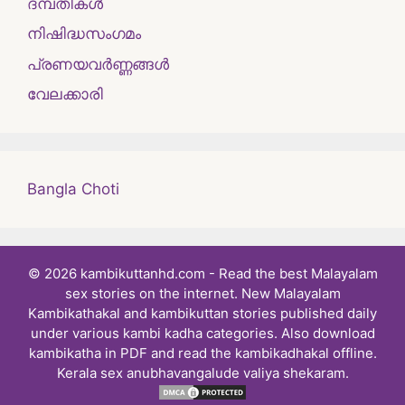
ദമ്പതികള്‍
നിഷിദ്ധസംഗമം
പ്രണയവർണ്ണങ്ങൾ
വേലക്കാരി
Bangla Choti
© 2026 kambikuttanhd.com - Read the best Malayalam
sex stories on the internet. New Malayalam
Kambikathakal and kambikuttan stories published daily
under various kambi kadha categories. Also download
kambikatha in PDF and read the kambikadhakal offline.
Kerala sex anubhavangalude valiya shekaram.