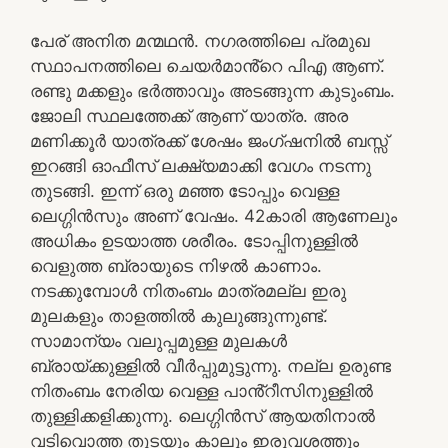
പേര് അനിത മന്മഥൻ. നഗരത്തിലെ പ്രമുഖ
സ്ഥാപനത്തിലെ ചെയർമാൻ്റെ പിഎ ആണ്.
രണ്ടു മക്കളും ഭർത്താവും അടങ്ങുന്ന കുടുംബം.
ജോലി സ്ഥലത്തേക്ക് ആണ് യാത്ര. അര
മണിക്കൂർ യാത്രക്ക് ശേഷം ജംഗ്ഷനിൽ ബസ്സ്
ഇറങ്ങി ഓഫീസ് ലക്ഷ്യമാക്കി വേഗം നടന്നു
തുടങ്ങി. ഇന്ന് ഒരു മഞ്ഞ ടോപ്പും വെള്ള
ലെഗ്ഗിൻസും അണ് വേഷം. 42കാരി ആണേലും
അധികം ഉടയാത്ത ശരീരം. ടോപ്പിനുള്ളിൽ
വെളുത്ത ബ്രായുടെ നിഴൽ കാണാം.
നടക്കുമ്പോൾ നിതംബം മാത്രമല്ല ഇരു
മുലകളും താളത്തിൽ കുലുങ്ങുന്നുണ്ട്.
സാമാന്യം വലുപ്പമുള്ള മുലകൾ
ബ്രായ്ക്കുള്ളിൽ വീർപ്പുമുട്ടുന്നു. നല്ല ഉരുണ്ട
നിതംബം നേരിയ വെള്ള പാൻ്റീസിനുള്ളിൽ
തുള്ളിക്കളിക്കുന്നു. ലെഗ്ഗിൻസ് ആയതിനാൽ
വടിവൊത്ത തുടയും കാലും ഇരുവശത്തും