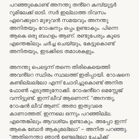
പറഞ്ഞുകൊണ്ട് അനന്തു തൻ്റെ കമ്പ്യൂട്ടർ
റൂമിലേക്ക് ഓടി. സർ ഇല്ലാത്ത ദിവസം
ഏറെക്കുറെ മുഴുവൻ സമയവും അനന്തു
അനിതയും റോഷനും ഒപ്പം ഉണ്ടാകും. പിന്നെ
ആകെ ഒരു ബഹളം ആണ്. രണ്ടുപേരും കൂടെ
എന്തെങ്കിലും ചർച്ച ചെയ്യും, കേട്ടുകൊണ്ട്
അനിതയും, ഇടക്കിടെ തമാശകളും.
അനന്തു പെട്ടെന്ന് തന്നെ തിരികെയെത്തി
അവൻ്റെ സ്ഥിരം സ്ഥലത്ത് ഇരിപ്പായി. റോഷനെ
കണ്ടില്ലല്ലോ എന്ന് ചോദിച്ചുകൊണ്ട് അനിത
ഫോൺ എടുത്തുനോക്കി. റോഷൻ്റെ മെസ്സേജ്
വന്നിട്ടുണ്ട്. ഇന്ന് ലീവ് ആണെന്ന്. “അനന്തു,
റോഷൻ ലീവ് ആണ്. അതാ ഇതുവരെ
കാണാത്തത്. ഇന്നലെ ഒന്നും പറഞ്ഞില്ല.
എന്തെങ്കിലും ആവശ്യം ഉണ്ടാകും. അപ്പോ ഇന്ന്
ആകെ ബോർ ആകുമല്ലോ” – അനിത പറഞ്ഞു.
“അതിനെന്താ ഞാൻ ഉണ്ടല്ലോ ചേച്ചിക്ക്