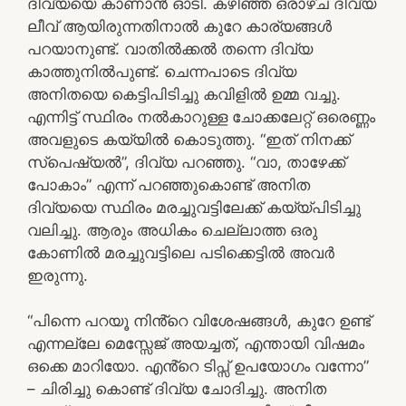
ദിവ്യയെ കാണാൻ ഓടി. കഴിഞ്ഞ ഒരാഴ്ച ദിവ്യ
ലീവ് ആയിരുന്നതിനാൽ കുറേ കാര്യങ്ങൾ
പറയാനുണ്ട്. വാതിൽക്കൽ തന്നെ ദിവ്യ
കാത്തുനിൽപുണ്ട്. ചെന്നപാടെ ദിവ്യ
അനിതയെ കെട്ടിപിടിച്ചു കവിളിൽ ഉമ്മ വച്ചു.
എന്നിട്ട് സ്ഥിരം നൽകാറുള്ള ചോക്കലേറ്റ് ഒരെണ്ണം
അവളുടെ കയ്യിൽ കൊടുത്തു. “ഇത് നിനക്ക്
സ്പെഷ്യൽ”, ദിവ്യ പറഞ്ഞു. “വാ, താഴേക്ക്
പോകാം” എന്ന് പറഞ്ഞുകൊണ്ട് അനിത
ദിവ്യയെ സ്ഥിരം മരച്ചുവട്ടിലേക്ക് കയ്യ്പിടിച്ചു
വലിച്ചു. ആരും അധികം ചെല്ലാത്ത ഒരു
കോണിൽ മരച്ചുവട്ടിലെ പടിക്കെട്ടിൽ അവർ
ഇരുന്നു.
“പിന്നെ പറയൂ നിൻ്റെ വിശേഷങ്ങൾ, കുറേ ഉണ്ട്
എന്നല്ലേ മെസ്സേജ് അയച്ചത്, എന്തായി വിഷമം
ഒക്കെ മാറിയോ. എൻ്റെ ടിപ്സ് ഉപയോഗം വന്നോ”
– ചിരിച്ചു കൊണ്ട് ദിവ്യ ചോദിച്ചു. അനിത