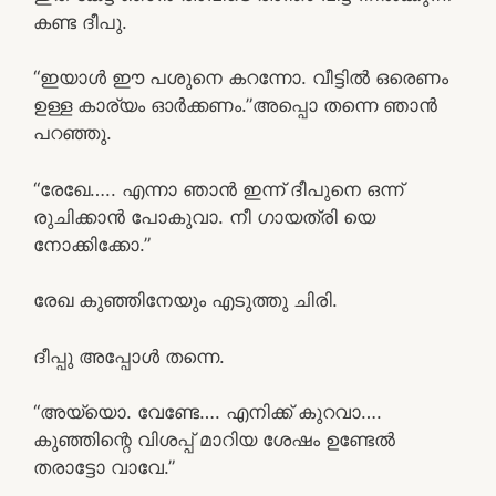
കണ്ട ദീപു.
“ഇയാൾ ഈ പശുനെ കറന്നോ. വീട്ടിൽ ഒരെണം
ഉള്ള കാര്യം ഓർക്കണം.”അപ്പൊ തന്നെ ഞാൻ
പറഞ്ഞു.
“രേഖേ….. എന്നാ ഞാൻ ഇന്ന് ദീപുനെ ഒന്ന്
രുചിക്കാൻ പോകുവാ. നീ ഗായത്രി യെ
നോക്കിക്കോ.”
രേഖ കുഞ്ഞിനേയും എടുത്തു ചിരി.
ദീപ്പു അപ്പോൾ തന്നെ.
“അയ്യൊ. വേണ്ടേ…. എനിക്ക് കുറവാ….
കുഞ്ഞിന്റെ വിശപ്പ് മാറിയ ശേഷം ഉണ്ടേൽ
തരാട്ടോ വാവേ.”