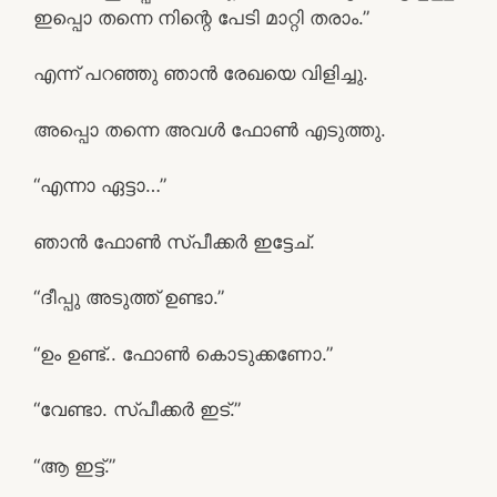
ഇപ്പൊ തന്നെ നിന്റെ പേടി മാറ്റി തരാം.”
എന്ന് പറഞ്ഞു ഞാൻ രേഖയെ വിളിച്ചു.
അപ്പൊ തന്നെ അവൾ ഫോൺ എടുത്തു.
“എന്നാ ഏട്ടാ…”
ഞാൻ ഫോൺ സ്‌പീക്കർ ഇട്ടേച്.
“ദീപ്പു അടുത്ത് ഉണ്ടാ.”
“ഉം ഉണ്ട്.. ഫോൺ കൊടുക്കണോ.”
“വേണ്ടാ. സ്പീക്കർ ഇട്.”
“ആ ഇട്ട്.”