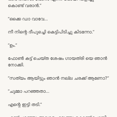
കൊണ്ട് വരാൻ.”
“ഒക്കെ ഡാ വാവേ…
നീ നിന്റെ ദീപുച്ചി‌െ കെട്ടിപിടിച്ചു കിടന്നോ.”
“ഉം.”
ഫോൺ കട്ട് ചെയ്ത ശേഷം ഗായത്രി യെ ഞാൻ
നോക്കി.
“സത്യം ആയിട്ടും ഞാൻ നല്ല ചരക്ക് ആണോ?”
“ചുമ്മാ പറഞ്ഞതാ…
എന്റെ ഇട്ടി തടി.”