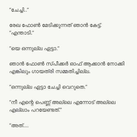
“ചേച്ചി..”
രേഖ ഫോൺ മേടിക്കുന്നത് ഞാൻ കേട്ട്.
“എന്താടി.”
“യെ ഒന്നുല്ല ഏട്ടാ.”
ഞാൻ ഫോൺ സ്‌പീക്കർ ഓഫ്‌ ആക്കാൻ നോക്കി
എങ്കിലും ഗായത്രി സമ്മതിച്ചില്ല.
“ഒന്നുല്ല ഏട്ടാ ചേച്ചി വെറുതെ.”
“നീ എന്റെ പെണ്ണ് അല്ലെ എന്നോട് അല്ലെ
എല്ലാം പറയേണ്ടത്.”
“അത്….