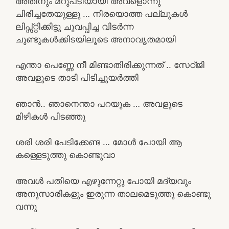
അതിനും മറുപടിയായി അവളൊന്നു
ചിരിച്ചതേയുള്ളു … നിരയൊത്ത പല്ലുകൾ
ലിപ്സ്റ്റിക്കിട്ടു ചുവപ്പിച്ച വിടർന്ന
ചുണ്ടുകൾക്കിടയിലൂടെ അനാവൃതമായി
എന്താ പെണ്ണേ നീ മിണ്ടാതിരിക്കുന്നത് .. സേഠ്ജി
അവളുടെ താടി പിടിച്ചുയർത്തി
ഞാൻ.. ഞാനെന്താ പറയുക … അവളുടെ
മിഴികൾ പിടഞ്ഞു
ശരി ശരി പേടിക്കേണ്ട … മോൾ പോയി ആ
കള്ളെടുത്തു കൊണ്ടുവാ
അവൾ പതിയെ എഴുന്നേറ്റു പോയി മദ്യവും
അനുസാരികളും ഇരുന്ന താലമെടുത്തു കൊണ്ടു
വന്നു