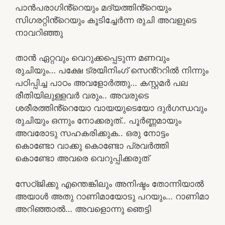
പാൻപരാഗിൻ്റെയും മദ്യത്തിൻ്റെയും
സിഗരറ്റിൻ്റെയും കൂടിച്ചേർന്ന രുചി അവളുടെ
നാവറിഞ്ഞു
താൻ ഏറ്റവും വെറുക്കപ്പെടുന്ന മണവും
രുചിയും… പക്ഷേ ട്രയിനിംഗ് സെൻ്ററിൽ നിന്നും
പഠിപ്പിച്ച പാഠം അവളോർത്തു… കസ്റ്റമർ പല
രീതിയിലുള്ളവർ വരും.. അവരുടെ
ശരീരത്തിൻ്റെയോ വായയുടെയോ ദുർഗന്ധവും
രുചിയും ഒന്നും നോക്കരുത്.. പൂർണ്ണമായും
അവരോടു സഹകരിക്കുക.. ഒരു നോട്ടം
കൊണ്ടോ വാക്കു കൊണ്ടോ പ്രവർത്തി
കൊണ്ടോ അവരെ വെറുപ്പിക്കരുത്
സേഠ്ജിക്കു എന്തെങ്കിലും അനിഷ്ടം തോന്നിയാൽ
അയാൾ അതു റാണിമായോടു പറയും… റാണിമാ
അറിഞ്ഞാൽ… അവളൊന്നു ഞെട്ടി