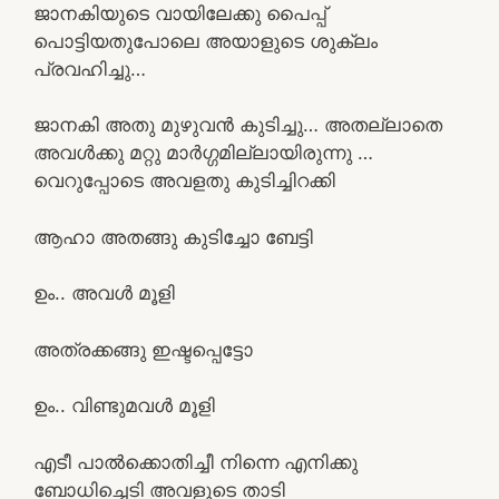
ജാനകിയുടെ വായിലേക്കു പൈപ്പ്
പൊട്ടിയതുപോലെ അയാളുടെ ശുക്ലം
പ്രവഹിച്ചു…
ജാനകി അതു മുഴുവൻ കുടിച്ചു… അതല്ലാതെ
അവൾക്കു മറ്റു മാർഗ്ഗമില്ലായിരുന്നു …
വെറുപ്പോടെ അവളതു കുടിച്ചിറക്കി
ആഹാ അതങ്ങു കുടിച്ചോ ബേട്ടി
ഉം.. അവൾ മൂളി
അത്രക്കങ്ങു ഇഷ്ടപ്പെട്ടോ
ഉം.. വിണ്ടുമവൾ മൂളി
എടീ പാൽക്കൊതിച്ചീ നിന്നെ എനിക്കു
ബോധിച്ചെടി അവളുടെ താടി