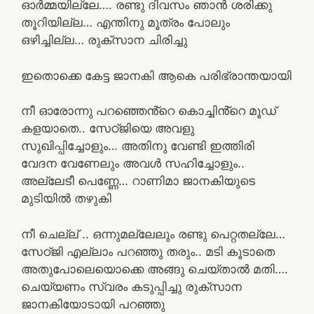
ഓർമ്മയില്ലേ…. രണ്ടു ദിവസം ഞാൻ ശരിക്കു
തൂറിയില്ല… എന്തിനു മൂത്രം പോലും
ഒഴിച്ചില്ല… രുക്സാന ചിരിച്ചു
ഇതൊക്കെ കേട്ട ജാനകി ആകെ പരിഭ്രാന്തയായി
നീ ഓരോന്നു പറഞ്ഞെൻ്റെ കൊച്ചിൻ്റെ മൂഡ്
കളയാതെ.. സേഠ്ജിയെ അവളു
സുഖിപ്പിച്ചോളും… അതിനു വേണ്ടി ഇത്തിരി
വേദന വേണേലും അവൾ സഹിച്ചോളും..
അല്ലേടീ പെണ്ണേ… റാണിമാ ജാനകിയുടെ
മുടിയിൽ തഴുകി
നീ ചെല്ല് .. ഒന്നുമല്ലേലും രണ്ടു പെറ്റതല്ലേ…
സേഠ്ജി എല്ലാം പറഞ്ഞു തരും.. മടി കൂടാതെ
അതുപോലെയൊക്കെ അങ്ങു ചെയ്താൽ മതി….
ചെയ്യണം സ്വരം കടുപ്പിച്ചു രുക്സാന
ജാനകിയോടായി പറഞ്ഞു