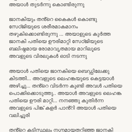
അയാൾ തുടർന്നു കൊണ്ടിരുന്നു
ജാനകിയും തൻ്റെ കൈകൾ കൊണ്ടു
സേഠ്ജിയുടെ ശരീരമാകമാനം
തഴുകിക്കൊണ്ടിരുന്നു … അയാളുടെ കുർത്ത
ജാനകി പതിയെ ഊരിമാറ്റി സേഠ്ജിയുടെ
ബലിഷ്ഠമായ രോമാവൃതമായ മാറിലൂടെ
അവളുടെ വിരലുകൾ ഓടി നടന്നു
അയാൾ പതിയെ ജാനകിയെ ബെഡ്ഡിലേക്കു
കിടത്തി… അവളുടെ ലെഹങ്കയുടെ കെട്ടയാൾ
അഴിച്ചു… തൻ്റെ വിടർന്ന കുണ്ടി അവൾ പതിയെ
പൊക്കിക്കൊടുത്തു.. അയാൾ അവളുടെ ലെഹങ്ക
പതിയെ ഊരി മാറ്റി… നനഞ്ഞു കുതിർന്ന
അവളുടെ പിങ്ക് കളർ പാൻ്റി അയാൾ പതിയെ
വലിച്ചൂരി
തൻ്റെ കടിസ്ഥലം നഗ്നമായതറിഞ്ഞ ജാനകി