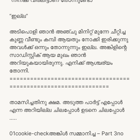
“നിനക്ക് വിരലിട്ടാണ് തോന്നുണ്ടോ”
“ഇല്ല”
അടിപൊളി ഞാൻ അഞ്ചു മിനിറ്റ് മുന്നേ ചീറ്റിച്ച
കുണ്ണ വീണ്ടും കമ്പി ആയതും നോക്കി ഇരിക്കുന്നു
അവൾക്ക് ഒന്നും തോന്നുന്നും ഇല്ല. അങ്കിളിന്റെ
സാഡിസ്റ്റിക് ആയ മുഖം ഞാൻ
അറിയുകയായിരുന്നു. എനിക്ക് ആശ്ചര്യം
തോന്നി.
===================================
=============================
താമസിച്ചതിനു ക്ഷമ. അടുത്ത പാർട്ട് എപ്പോൾ
എന്ന അറിയില്ല ചിലപ്പോൾ ഉടനെ ചിലപ്പോൾ
…..
0
1
cookie-check
അങ്കിൾ സമ്മാനിച്ച – Part 3
no