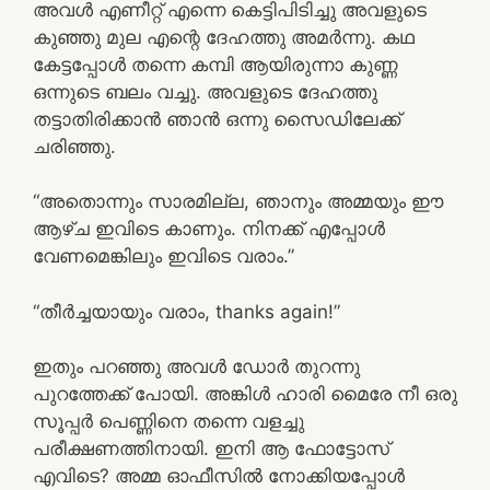
അവൾ എണീറ്റ് എന്നെ കെട്ടിപിടിച്ചു അവളുടെ
കുഞ്ഞു മുല എന്റെ ദേഹത്തു അമർന്നു. കഥ
കേട്ടപ്പോൾ തന്നെ കമ്പി ആയിരുന്നാ കുണ്ണ
ഒന്നുടെ ബലം വച്ചു. അവളുടെ ദേഹത്തു
തട്ടാതിരിക്കാൻ ഞാൻ ഒന്നു സൈഡിലേക്ക്
ചരിഞ്ഞു.
“അതൊന്നും സാരമില്ല, ഞാനും അമ്മയും ഈ
ആഴ്ച ഇവിടെ കാണും. നിനക്ക് എപ്പോൾ
വേണമെങ്കിലും ഇവിടെ വരാം.”
“തീർച്ചയായും വരാം, thanks again!”
ഇതും പറഞ്ഞു അവൾ ഡോർ തുറന്നു
പുറത്തേക്ക് പോയി. അങ്കിൾ ഹാരി മൈരേ നീ ഒരു
സൂപ്പർ പെണ്ണിനെ തന്നെ വളച്ചു
പരീക്ഷണത്തിനായി. ഇനി ആ ഫോട്ടോസ്
എവിടെ? അമ്മ ഓഫീസിൽ നോക്കിയപ്പോൾ