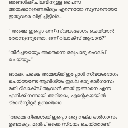
ഞങ്ങൾക്ക് ചിലവിനുള്ള പൈസ
അയക്കാറുണ്ടെങ്കിലും എന്നെയോ സൂസനെയോ
ഇതുവരെ വിളിച്ചിട്ടില്ല.
“ അമ്മെ ഇപ്പൊ ഒന്ന് സ്വയംഭോഗം ചെയ്യാൻ
തോന്നുന്നുണ്ടോ, ഒന്ന് റിലാക്സ് ആവാൻ?”
“തീർച്ചയായും അതെന്നെ ഒരുപാടു ഹെല്പ്
ചെയ്യും.”
ഓക്കേ. പക്ഷെ അമ്മയ്ക്ക് ഇപ്പോൾ സ്വയംഭോഗം
ചെയ്യേണ്ടേ ആവിശ്യം ഇല്ല ഒരു ഓർഗാസം
മതി റിലാക്സ് ആവാൻ അത് ഇങ്ങാനെ എന്ന
എനിക്ക് നന്നായി അറിയാം, എന്റെകയ്യിൽ
ട്രാൻസ്മിറ്റർ ഉണ്ടല്ലോ.
“അമ്മെ നിങ്ങൾക്ക് ഇപ്പൊ ഒരു നല്ല ഓർഗാസം
ഉണ്ടാകും. മുൻപ് ഒക്കെ സ്വയം ചെയ്തോണ്ട്