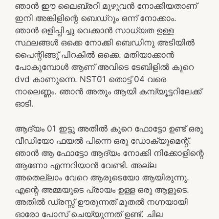
ഞാൻ ഈ ലൈബ്രറി മുഴുവൻ നോക്കിയതാണ്
ഇനി അങ്കിളിന്റെ ബെഡ്‌റൂം ഒന്ന് നോക്കാം.
ഞാൻ ഒളിപ്പിച്ചു വെക്കാൻ സാധ്യത ഉള്ള
സ്ഥലങ്ങൾ ഒക്കെ നോക്കി ബെഡിനു അടിയിൽ
പൈന്റിങ്ങു് പിറകിൽ ഒക്കെ. മതിയാക്കാൻ
പോകുമ്പോൾ ആണ് അവിടെ ടേബിളിൽ കുറെ
dvd കാണുന്നെ. NST01 തൊട്ട് 04 വരെ
നാലെണ്ണം. ഞാൻ അതും ആയി കമ്പ്യൂട്ടറിലേക്ക്
ഓടി.
ആദ്യം 01 ഇട്ടു അതിൽ കുറെ ഫോട്ടോ ഉണ്ട് ഒരു
വീഡിയോ ഫയൽ പിന്നെ ഒരു ഡോക്യുമെന്റ്.
ഞാൻ ആ ഫോട്ടോ ആദ്യം നോക്കി നിക്കോളിന്റെ
ആണോ എന്നറിയാൻ വേണ്ടി. അല്ല
അതെല്ലാം വേറെ ആരുടെയോ ആയിരുന്നു.
എന്റെ അമ്മയുടെ പ്രായം ഉള്ള ഒരു ആളുടെ.
അതിൽ ഡ്രസ്സ് ഊരുന്നത് മുതൽ നഗ്നയായി
ഓരോ പോസ് ചെയ്യുന്നത് ഉണ്ട്. ചില