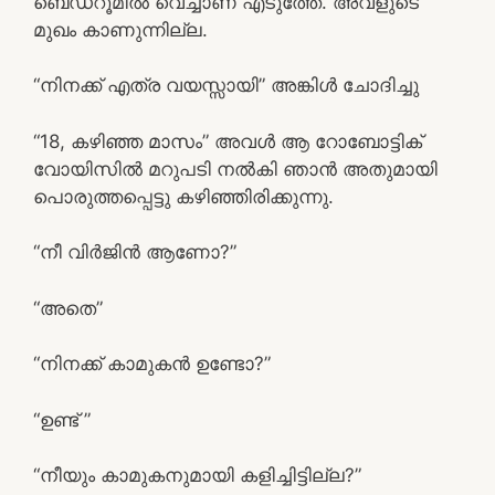
ബെഡ്‌റൂമിൽ വെച്ചാണ് എടുത്തേ. അവളുടെ
മുഖം കാണുന്നില്ല.
“നിനക്ക് എത്ര വയസ്സായി” അങ്കിൾ ചോദിച്ചു
“18, കഴിഞ്ഞ മാസം” അവൾ ആ റോബോട്ടിക്
വോയിസിൽ മറുപടി നൽകി ഞാൻ അതുമായി
പൊരുത്തപ്പെട്ടു കഴിഞ്ഞിരിക്കുന്നു.
“നീ വിർജിൻ ആണോ?”
“അതെ”
“നിനക്ക് കാമുകൻ ഉണ്ടോ?”
“ഉണ്ട് ”
“നീയും കാമുകനുമായി കളിച്ചിട്ടില്ല?”