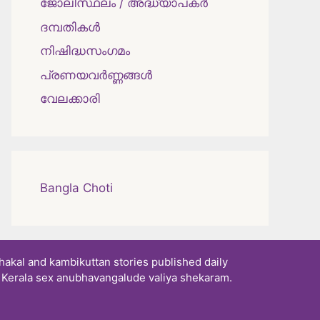
ജോലിസ്ഥലം / അദ്ധ്യാപകർ
ദമ്പതികള്‍
നിഷിദ്ധസംഗമം
പ്രണയവർണ്ണങ്ങൾ
വേലക്കാരി
Bangla Choti
akal and kambikuttan stories published daily
. Kerala sex anubhavangalude valiya shekaram.