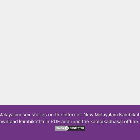
layalam sex stories on the internet. New Malayalam Kambikath
ownload kambikatha in PDF and read the kambikadhakal offline