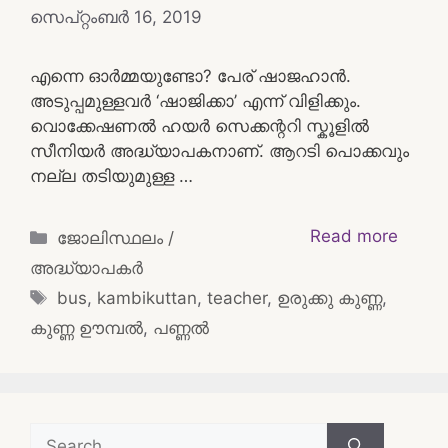
സെപ്റ്റംബർ 16, 2019
എന്നെ ഓർമ്മയുണ്ടോ? പേര് ഷാജഹാൻ.
അടുപ്പമുള്ളവർ ‘ഷാജിക്കാ’ എന്ന് വിളിക്കും.
വൊക്കേഷണൽ ഹയർ സെക്കന്ററി സ്കൂളിൽ
സീനിയർ അദ്ധ്യാപകനാണ്. ആറടി പൊക്കവും
നല്ല തടിയുമുള്ള …
Categories
Read more
ജോലിസ്ഥലം /
അദ്ധ്യാപകർ
Tags
bus
,
kambikuttan
,
teacher
,
ഉരുക്കു കുണ്ണ
,
കുണ്ണ ഊമ്പൽ
,
പണ്ണൽ
Search