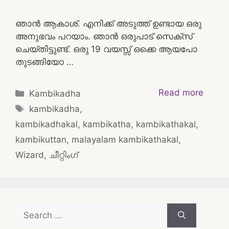
ഞാൻ ആകാശ്. എനിക്ക് അടുത്ത് ഉണ്ടായ ഒരു
അനുഭവം പറയാം. ഞാൻ ഒരുപാട് സെക്സ്
ചെയ്തിട്ടുണ്ട്. ഒരു 19 വയസ്സ് ഒക്കെ ആയപോ
തുടങ്ങിയോ …
Categories
Read more
Kambikadha
Tags
kambikadha
,
kambikadhakal
,
kambikatha
,
kambikathakal
,
kambikuttan
,
malayalam kambikathakal
,
Wizard
,
ചീറ്റിംഗ്
Search
for: