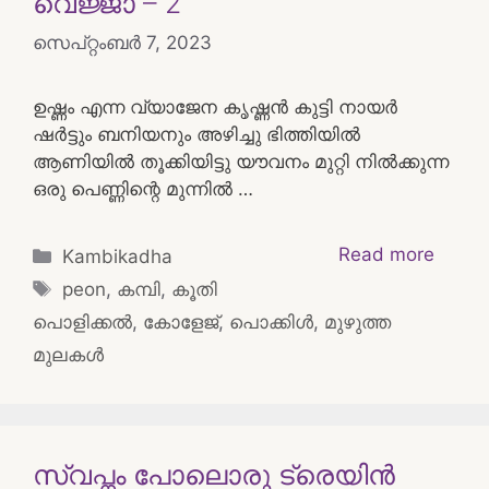
വെജ്ജാ – 2
സെപ്റ്റംബർ 7, 2023
ഉഷ്ണം എന്ന വ്യാജേന കൃഷ്ണൻ കുട്ടി നായർ
ഷർട്ടും ബനിയനും അഴിച്ചു ഭിത്തിയിൽ
ആണിയിൽ തൂക്കിയിട്ടു യൗവനം മുറ്റി നിൽക്കുന്ന
ഒരു പെണ്ണിന്റെ മുന്നിൽ …
Categories
Read more
Kambikadha
Tags
peon
,
കമ്പി
,
കൂതി
പൊളിക്കൽ
,
കോളേജ്
,
പൊക്കിൾ
,
മുഴുത്ത
മുലകൾ
സ്വപ്നം പോലൊരു ട്രെയിൻ