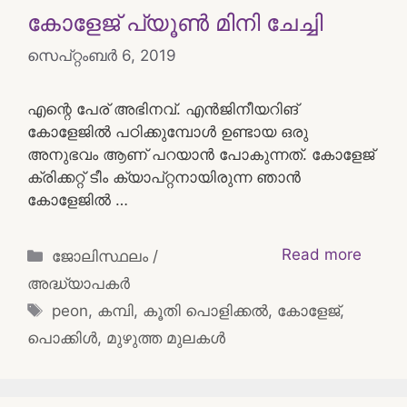
കോളേജ് പ്യൂൺ മിനി ചേച്ചി
സെപ്റ്റംബർ 6, 2019
എന്റെ പേര് അഭിനവ്‌. എൻജിനീയറിങ്
കോളേജിൽ പഠിക്കുമ്പോൾ ഉണ്ടായ ഒരു
അനുഭവം ആണ് പറയാൻ പോകുന്നത്. കോളേജ്
ക്രിക്കറ്റ് ടീം ക്യാപ്റ്റനായിരുന്ന ഞാൻ
കോളേജിൽ …
Categories
Read more
ജോലിസ്ഥലം /
അദ്ധ്യാപകർ
Tags
peon
,
കമ്പി
,
കൂതി പൊളിക്കൽ
,
കോളേജ്
,
പൊക്കിൾ
,
മുഴുത്ത മുലകൾ