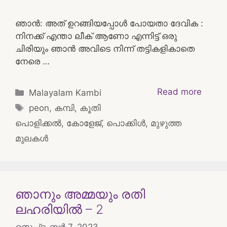
ഞാൻ: അത് ഉറങ്ങിയപ്പോൾ പോയതാ ദേവിക :
നിനക്ക് എന്താ ലീക് ആണോ എന്നിട്ട് ഒരു
ചിരിയും ഞാൻ അവിടെ നിന്ന് തട്ടികളികാതെ
നേരെ …
Categories
Read more
Malayalam Kambi
Tags
peon
,
കമ്പി
,
കൂതി
പൊളിക്കൽ
,
കോളേജ്
,
പൊക്കിൾ
,
മുഴുത്ത
മുലകൾ
ഞാനും അമ്മയും രതി
ലഹരിയിൽ – 2