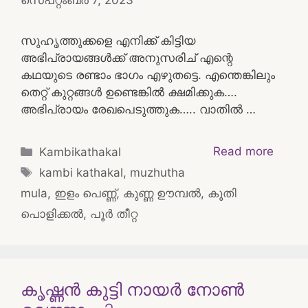
സെപ്റ്റംബർ 7, 2023
സുഹൃത്തുക്കളെ എനിക്ക് കിട്ടിയ
അഭിപ്രായങ്ങൾക്ക് അനുസരിച് എന്റെ
കഥയുടെ രണ്ടാം ഭാഗം എഴുതട്ടെ. എന്തെങ്കിലും
തെറ്റ് കുറ്റങ്ങൾ ഉണ്ടെങ്കിൽ ക്ഷമിക്കുക….
അഭിപ്രായം രേഖപെടുത്തുക….. വാതിൽ …
Categories
Read more
Kambikathakal
Tags
kambi kathakal
,
muzhutha
mula
,
ഇളം പെണ്ണ്
,
കുണ്ണ ഊമ്പൽ
,
കൂതി
പൊളിക്കൽ
,
പൂർ തീറ്റ
കൃഷ്ണൻ കുട്ടി നായർ നോൺ