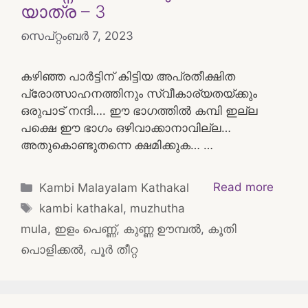
യാത്ര – 3
സെപ്റ്റംബർ 7, 2023
കഴിഞ്ഞ പാർട്ടിന് കിട്ടിയ അപ്രതീക്ഷിത
പ്രോത്സാഹനത്തിനും സ്വീകാര്യതയ്ക്കും
ഒരുപാട് നന്ദി…. ഈ ഭാഗത്തിൽ കമ്പി ഇല്ല
പക്ഷെ ഈ ഭാഗം ഒഴിവാക്കാനാവില്ല…
അതുകൊണ്ടുതന്നെ ക്ഷമിക്കുക… …
Categories
Read more
Kambi Malayalam Kathakal
Tags
kambi kathakal
,
muzhutha
mula
,
ഇളം പെണ്ണ്
,
കുണ്ണ ഊമ്പൽ
,
കൂതി
പൊളിക്കൽ
,
പൂർ തീറ്റ