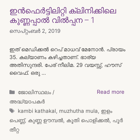
ഇൻഫെർട്ടിലിറ്റി ക്ലിനിക്കിലെ
കുണ്ണപ്പാൽ വിൽപ്പന – 1
സെപ്റ്റംബർ 2, 2019
ഇത് മെഡിക്കൽ റെപ് മാധവ്‌ മേനോൻ. പ്രായം
35. കല്യാണം കഴിച്ചതാണ്. ഭാര്യ
അതിസുന്ദരി. പേര് നീലിമ. 29 വയസ്സ്, ഹൗസ്
വൈഫ്. ഒരു …
Categories
Read more
ജോലിസ്ഥലം /
അദ്ധ്യാപകർ
Tags
kambi kathakal
,
muzhutha mula
,
ഇളം
പെണ്ണ്
,
കുണ്ണ ഊമ്പൽ
,
കൂതി പൊളിക്കൽ
,
പൂർ
തീറ്റ